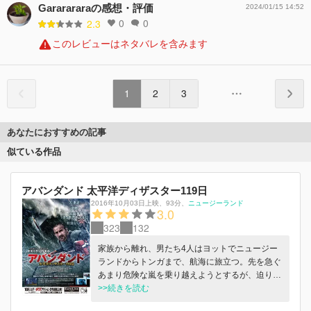
Gararararaの感想・評価
2024/01/15 14:52
0
0
2.3
このレビューはネタバレを含みます
1
2
3
あなたにおすすめの記事
似ている作品
アバンダンド 太平洋ディザスター119日
2016年10月03日上映
、
93分
、
ニュージーランド
3.0
323
132
家族から離れ、男たち4人はヨットでニュージー
ランドからトンガまで、航海に旅立つ。先を急ぐ
あまり危険な嵐を乗り越えようとするが、迫りく
る強大な嵐の脅威にパニックを起こし、ついには
>>続きを読む
ヨットが転覆してしまう。かろうじて生き残った