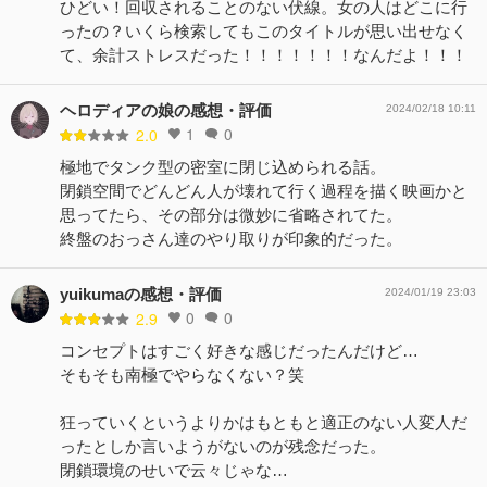
ひどい！回収されることのない伏線。女の人はどこに行
ったの？いくら検索してもこのタイトルが思い出せなく
て、余計ストレスだった！！！！！！！なんだよ！！！
ヘロディアの娘の感想・評価
2024/02/18 10:11
1
0
2.0
極地でタンク型の密室に閉じ込められる話。
閉鎖空間でどんどん人が壊れて行く過程を描く映画かと
思ってたら、その部分は微妙に省略されてた。
終盤のおっさん達のやり取りが印象的だった。
yuikumaの感想・評価
2024/01/19 23:03
0
0
2.9
コンセプトはすごく好きな感じだったんだけど…
そもそも南極でやらなくない？笑
狂っていくというよりかはもともと適正のない人変人だ
ったとしか言いようがないのが残念だった。
閉鎖環境のせいで云々じゃな…