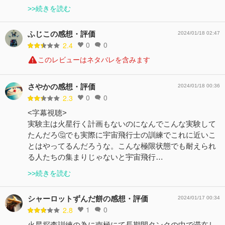
>>続きを読む
ふじこの感想・評価
2024/01/18 02:47
0
0
2.4
このレビューはネタバレを含みます
さやかの感想・評価
2024/01/18 00:36
0
0
2.3
<字幕視聴>
実験主は火星行く計画もないのになんでこんな実験して
たんだろ🤔でも実際に宇宙飛行士の訓練でこれに近いこ
とはやってるんだろうな。こんな極限状態でも耐えられ
る人たちの集まりじゃないと宇宙飛行…
>>続きを読む
シャーロットずんだ餅の感想・評価
2024/01/17 00:34
1
0
2.8
火星探査訓練の為に南極にて長期間タンクの中で滞在し