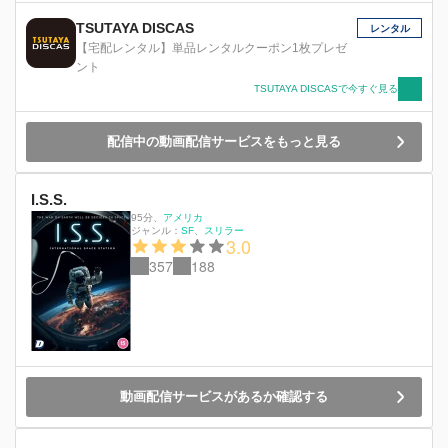
4 人は、ヨット上で助けを待つことに。一方、家
族らは4人からの連絡が無い事に不安を覚え、懸
TSUTAYA DISCAS
レンタル
命の捜索活動を行う。しかし一向に手掛かりはな
【宅配レンタル】単品レンタルクーポン1枚プレゼ
く、やがて捜索を打ち切ってしまうのだった。世
ント
間から見捨てられたことも知らず、雨露をしのぎ
TSUTAYA DISCASで今すぐ見る
ながら、魚を捕って飢えを凌ぎ、家族のもとに戻
る事を誓う男たちだったが、長引く極限状態によ
って、お互いにいがみ合うようになってゆく。果
配信中の動画配信サービスをもっと見る
たして、彼らは無事に家族のもとへと 戻る事が
できるのだろうか―。
I.S.S.
95分
、
アメリカ
ジャンル：
SF
スリラー
3.0
357
188
動画配信サービスがあるか確認する