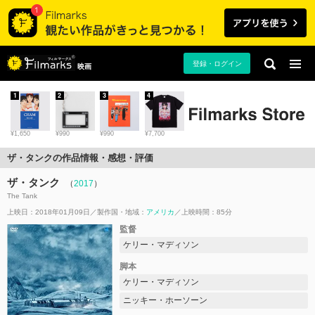
登録・ログイン
映画
1
2
3
4
¥1,650
¥990
¥990
¥7,700
ザ・タンクの作品情報・感想・評価
ザ・タンク
（
2017
）
The Tank
上映日：2018年01月09日
製作国・地域：
アメリカ
上映時間：85分
監督
ケリー・マディソン
脚本
ケリー・マディソン
ニッキー・ホーソーン