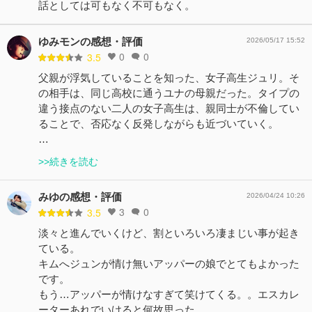
話としては可もなく不可もなく。
ゆみモンの感想・評価
2026/05/17 15:52
0
0
3.5
父親が浮気していることを知った、女子高生ジュリ。そ
の相手は、同じ高校に通うユナの母親だった。タイプの
違う接点のない二人の女子高生は、親同士が不倫してい
ることで、否応なく反発しながらも近づいていく。
…
>>続きを読む
みゆの感想・評価
2026/04/24 10:26
3
0
3.5
淡々と進んでいくけど、割といろいろ凄まじい事が起き
ている。
キムへジュンが情け無いアッパーの娘でとてもよかった
です。
もう…アッパーが情けなすぎて笑けてくる。。エスカレ
ーターあれでいけると何故思った…