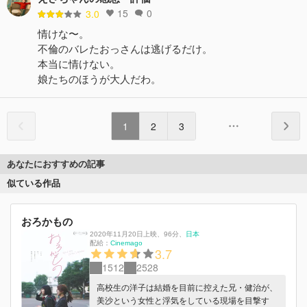
15
0
3.0
情けな〜。
不倫のバレたおっさんは逃げるだけ。
本当に情けない。
娘たちのほうが大人だわ。
1
2
3
あなたにおすすめの記事
似ている作品
おろかもの
2020年11月20日上映
、
96分
、
日本
配給：
Cinemago
3.7
1512
2528
高校生の洋子は結婚を目前に控えた兄・健治が、
美沙という女性と浮気をしている現場を目撃す