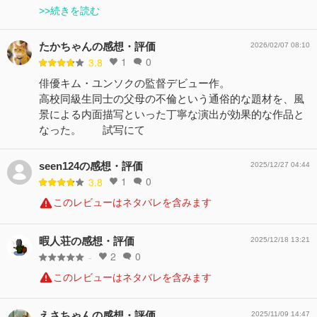
>>続きを読む
たかちゃんの感想・評価
2026/02/07 08:10
1
0
3.8
俳優キム・ユンソクの監督デビュー作。
高校同級生同士の父母の不倫という通俗的な題材を、風
景による内面描写といった丁寧な演出が効果的な作品と
なった。 試写にて
seen124の感想・評価
2025/12/27 04:44
1
0
3.8
このレビューはネタバレを含みます
暇人荘の感想・評価
2025/12/18 13:21
2
0
-
このレビューはネタバレを含みます
えさちゃんの感想・評価
2025/11/09 14:47