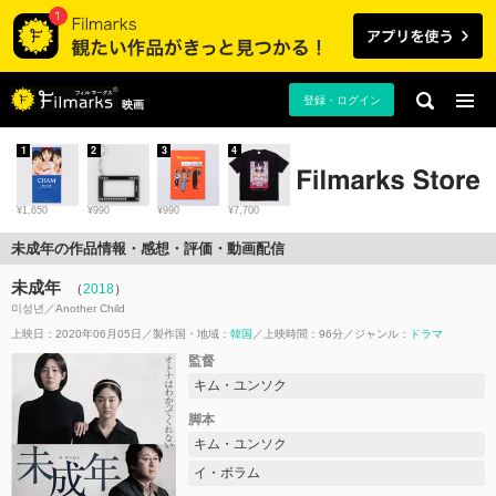
登録・ログイン
映画
1
2
3
4
¥1,650
¥990
¥990
¥7,700
未成年の作品情報・感想・評価・動画配信
未成年
（
2018
）
미성년／Another Child
上映日：2020年06月05日
製作国・地域：
韓国
上映時間：96分
ジャンル：
ドラマ
監督
キム・ユンソク
脚本
キム・ユンソク
イ・ボラム