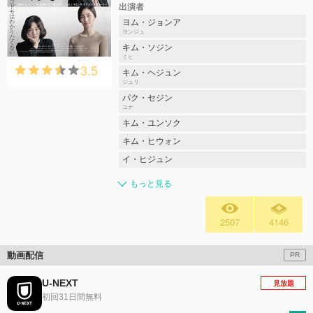
出演者
ヨム・ジョンア
ヨンジュ
キム・ソジン
ミヒ
3.5
キム・ヘジュン
ジュリ
パク・セジン
ユナ
キム・ユンソク
キム・ヒウォン
イ・ヒジュン
もっと見る
2507
4146
動画配信
PR
U-NEXT
見放題
初回31日間無料