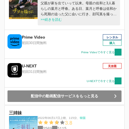
父親が家を出ていって以来。母親の佐和と3人暮
らしの葉月と呼春。ある日、葉月と呼春は佐和か
ら死期の迫った父に会いに行き、顔写真を撮って
きてほしいと頼まれる。ふたりは父のいる田舎に
>>続きを読む
向かうが、父は亡くなっており、思いがけない修
羅場に巻き込まれる。
Prime Video
レンタル
初回30日間無料
購入
Prime Videoで今すぐ見る
U-NEXT
見放題
初回31日間無料
U-NEXTで今すぐ見る
配信中の動画配信サービスをもっと見る
三姉妹
2022年06月17日上映
、
115分
、
韓国
3.8
2569
5115