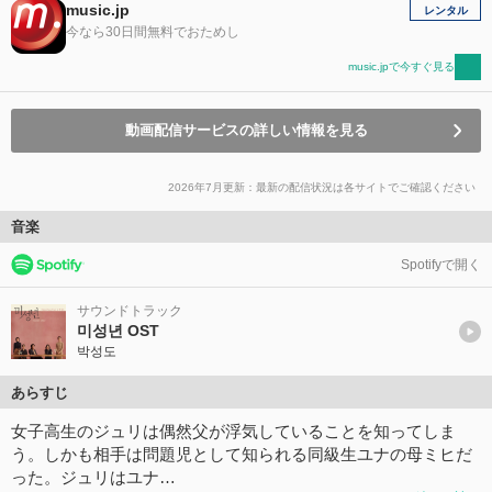
music.jp
レンタル
今なら30日間無料でおためし
music.jpで今すぐ見る
動画配信サービスの詳しい情報を見る
2026年7月更新：最新の配信状況は各サイトでご確認ください
音楽
Spotifyで開く
サウンドトラック
미성년 OST
박성도
あらすじ
女子高生のジュリは偶然父が浮気していることを知ってしま
う。しかも相手は問題児として知られる同級生ユナの母ミヒだ
った。ジュリはユナ…