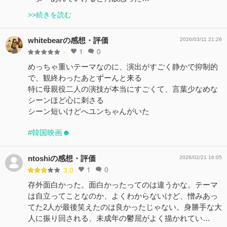
>>続きを読む
whitebearの感想・評価
2026/03/11 21:26
1
0
-
めっちゃ重いテーマなのに、演出がすごく静かで抑制的
で、観終わったあとずーんと来る
特に母親役二人の演技が本当にすごくて、言葉少なめな
シーンほど心に刺さる
シーン短いけどへユンちゃんがいた
#韓国映画☻
ntoshiの感想・評価
2026/02/21 16:05
1
0
3.0
存外面白かった。面白かったってのは違うかな。テーマ
は自立ってことなのか、よくわからないけど、憎みあっ
てた2人が最後笑えたのは良かったじゃない。身勝手な大
人に振り回される、未成年の鬱屈がよく描かれてい…