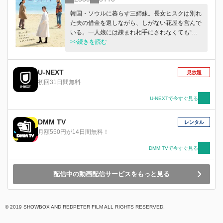
韓国・ソウルに暮らす三姉妹。長女ヒスクは別れ
た夫の借金を返しながら、しがない花屋を営んで
いる。一人娘には疎まれ相手にされなくても“大
丈夫なフリ”をして日々をやり過ごす。次女ミヨ
>>続きを読む
ンは熱心に教会に通い聖歌隊の指揮者も務める模
範的な信徒。高級マンションに暮らし“完璧に”家
庭でも振舞うが、そんな日常は次第にほころびを
U-NEXT
見放題
見せ始める。三女ミオクは劇作家としてスランプ
初回31日間無料
に陥り自暴自棄となって昼夜問わず酒浸りの日々
を送り、夫の連れ子である息子の保護者面談
U-NEXTで今すぐ見る
に“酔っていないフリ”で乗り込む始末。性格、仕
事、生活スタイル、全てが異なる人生を送る彼女
DMM TV
レンタル
たちは、父親の誕生日を祝うために久しぶりに一
月額550円が14日間無料！
堂に会し、蓋をしていた幼少期の心の傷と向き合
うことになる—。
DMM TVで今すぐ見る
配信中の動画配信サービスをもっと見る
© 2019 SHOWBOX AND REDPETER FILM ALL RIGHTS RESERVED.