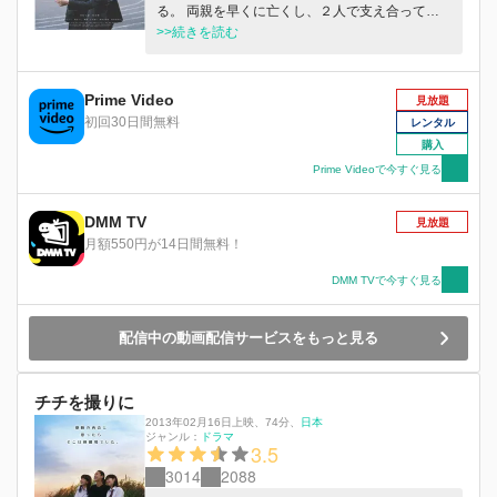
る。 両親を早くに亡くし、２人で支え合って生
きてきた兄の愚かな行為とそれを隠して何食わぬ
>>続きを読む
顔で生活している様子に洋子は苛立ちを募らせ
る。一方洋子は健治の婚約相手・榊果歩に対し
て、兄と２人だけの関係の中に突然入ってきた存
Prime Video
見放題
在として言い様のない違和感と不満を感じてい
初回30日間無料
レンタル
た。 やがて衝動と好奇心に突き動かされて美沙
購入
と対峙した洋子は、美沙の独特の柔らかさと強
Prime Videoで今すぐ見る
さ、脆さに惹かれて、自分でも予期せぬ事を口走
ってしまう。 「・・結婚式、止めてみます？」
DMM TV
２人の女性達の、奇妙な共犯関係が始まる。
見放題
月額550円が14日間無料！
DMM TVで今すぐ見る
配信中の動画配信サービスをもっと見る
チチを撮りに
2013年02月16日上映
、
74分
、
日本
ジャンル：
ドラマ
3.5
3014
2088