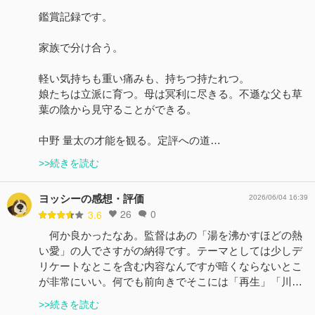
鑑賞記録です。
家族で分け合う。
軽い気持ちも重い痛みも、持ちつ持たれつ。
娘たちは立派に育つ。母は冥利に尽きる。不遜な父も草
葉の陰から見守ることができる。
中野 量太の才能を観る。定評への道…
>>続きを読む
ヨッシーの感想・評価
2026/06/04 16:39
26
0
3.6
何か良かったなあ。監督はあの「湯を沸かすほどの熱
い愛」の人でさすがの納得です。テーマとしては少しデ
リケートなとこを含む内容なんですが暗くならないとこ
が非常にいい。何でも前向きでそこには「再生」「川…
>>続きを読む