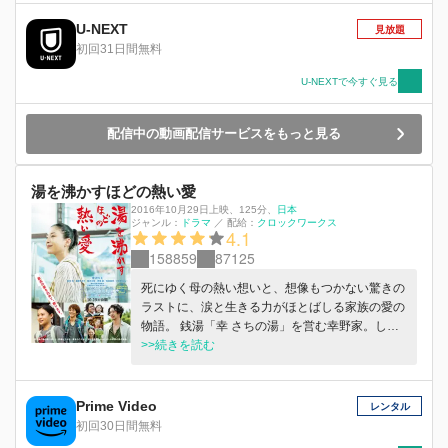
U-NEXT
見放題
初回31日間無料
U-NEXTで今すぐ見る
配信中の動画配信サービスをもっと見る
湯を沸かすほどの熱い愛
2016年10月29日上映
、
125分
、
日本
ジャンル：
ドラマ
／
配給：
クロックワークス
4.1
158859
87125
死にゆく母の熱い想いと、想像もつかない驚きの
ラストに、涙と生きる力がほとばしる家族の愛の
物語。 銭湯「幸 さちの湯」を営む幸野家。しか
し、父が１年前にふらっと出奔 し銭湯は休業状
>>続きを読む
態。母・双葉は、持ち前の明るさと強さで、パー
トをしながら、娘を育てていた。そんなある日、
突然、「余命わずか」という宣告を受ける。その
Prime Video
レンタル
日から彼女は、「絶対にやっておくべきこと」を
初回30日間無料
決め、実行していく。 家出した夫を連れ帰り家