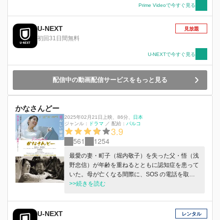
業の銭湯を再開させる。 気が優しすぎる娘を独
Prime Videoで今すぐ見る
り立ちさせる。 娘をある人に会わせる。 その母
の行動は、家族からすべての秘密を取り払うこと
U-NEXT
見放題
になり、彼らはぶつかり合いながらもより強い絆
初回31日間無料
で結びついていく。そして家族は、究極の愛を込
めて母を葬（おく）ることを決意する。
U-NEXTで今すぐ見る
配信中の動画配信サービスをもっと見る
かなさんどー
2025年02月21日上映
、
86分
、
日本
ジャンル：
ドラマ
／
配給：
パルコ
3.9
561
1254
最愛の妻・町⼦（堀内敬⼦）を失った⽗・悟（浅
野忠信）が年齢を重ねるとともに認知症を患って
いた。⺟が亡くなる間際に、SOS の電話を取る
ことのなかった⽗親を許せずにいるが、職をなく
>>続きを読む
した娘・美花（松⽥るか）は沖縄に帰ってくる。
⽗との関係を修復しようとしない美花だったが、
⽣前に⺟がつけていた⽇記を⾒つけ、紐解いてい
U-NEXT
レンタル