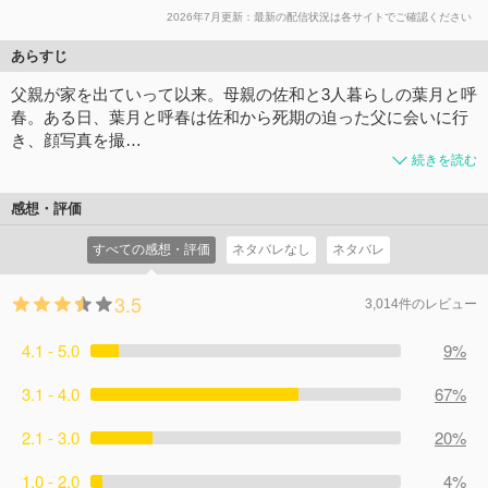
2026年7月更新：最新の配信状況は各サイトでご確認ください
あらすじ
父親が家を出ていって以来。母親の佐和と3人暮らしの葉月と呼
春。ある日、葉月と呼春は佐和から死期の迫った父に会いに行
き、顔写真を撮…
続きを読む
感想・評価
すべての感想・評価
ネタバレなし
ネタバレ
3.5
3,014件のレビュー
4.1 - 5.0
9%
3.1 - 4.0
67%
2.1 - 3.0
20%
1.0 - 2.0
4%