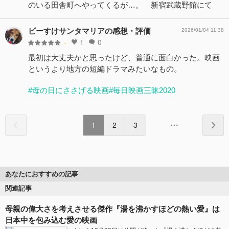
のいる田舎町へやってくるが…。 新宿武蔵野館にて
ビーすけサンタマリアの感想・評価
2026/01/04 11:38
1
0
-
最初は大丈夫かと思ったけど、普通に面白かった。映画
というより地方の短編ドラマみたいなもの。
#母の日にささげる映画
#毎日映画三昧2020
1
2
3
あなたにおすすめの記事
関連記事
母親の偉大さを考えさせる傑作『湯を沸かすほどの熱い愛』は
日本中を包み込む愛の映画