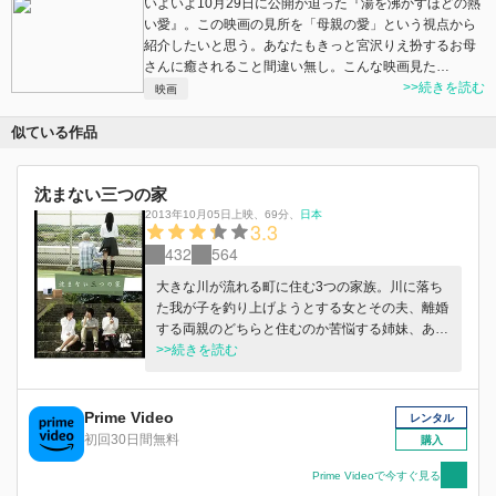
いよいよ10月29日に公開が迫った『湯を沸かすほどの熱
い愛』。この映画の見所を「母親の愛」という視点から
紹介したいと思う。あなたもきっと宮沢りえ扮するお母
さんに癒されること間違い無し。こんな映画見た…
>>続きを読む
映画
似ている作品
沈まない三つの家
2013年10月05日上映
、
69分
、
日本
3.3
432
564
大きな川が流れる町に住む3つの家族。川に落ち
た我が子を釣り上げようとする女とその夫、離婚
する両親のどちらと住むのか苦悩する姉妹、ある
目的のために病気で死に行く叔父を見舞い続ける
>>続きを読む
少女とその母。それぞれ事情を抱えたまま、無常
に時間は流れていく。
Prime Video
レンタル
初回30日間無料
購入
Prime Videoで今すぐ見る