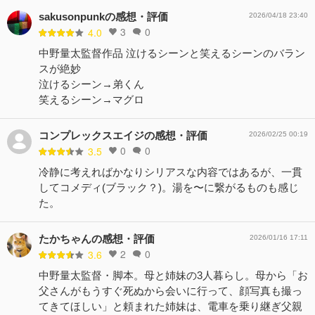
sakusonpunkの感想・評価
2026/04/18 23:40
3
0
4.0
中野量太監督作品 泣けるシーンと笑えるシーンのバラン
スが絶妙
泣けるシーン→弟くん
笑えるシーン→マグロ
コンプレックスエイジの感想・評価
2026/02/25 00:19
0
0
3.5
冷静に考えればかなりシリアスな内容ではあるが、一貫
してコメディ(ブラック？)。湯を〜に繋がるものも感じ
た。
たかちゃんの感想・評価
2026/01/16 17:11
2
0
3.6
中野量太監督・脚本。母と姉妹の3人暮らし。母から「お
父さんがもうすぐ死ぬから会いに行って、顔写真も撮っ
てきてほしい」と頼まれた姉妹は、電車を乗り継ぎ父親