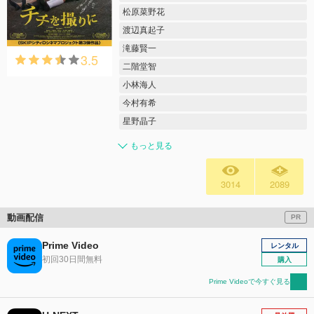
松原菜野花
渡辺真起子
滝藤賢一
3.5
二階堂智
小林海人
今村有希
星野晶子
もっと見る
3014
2089
動画配信
PR
Prime Video
レンタル
初回30日間無料
購入
Prime Videoで今すぐ見る