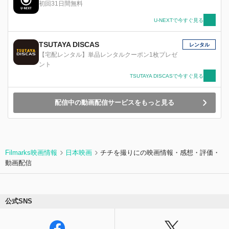
くと、知らなかった夫婦の過去、そして⺟の想い
初回31日間無料
を知り、ある決意をするー。その先には思いもよ
らない感動の結末が待っていた。
U-NEXTで今すぐ見る
TSUTAYA DISCAS
レンタル
【宅配レンタル】単品レンタルクーポン1枚プレゼ
ント
TSUTAYA DISCASで今すぐ見る
配信中の動画配信サービスをもっと見る
Filmarks映画情報
日本映画
チチを撮りにの映画情報・感想・評価・
動画配信
公式SNS