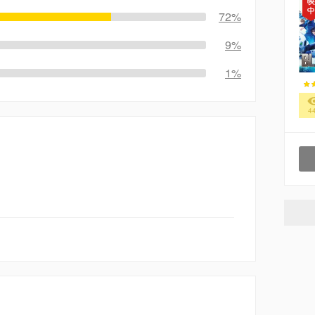
72%
9%
1%
4