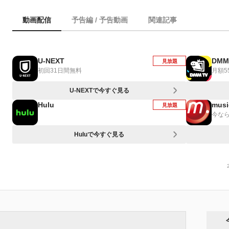
動画配信
予告編 / 予告動画
関連記事
U-NEXT
DMM
見放題
初回31日間無料
月額5
U-NEXTで今すぐ見る
Hulu
musi
見放題
今なら
Huluで今すぐ見る