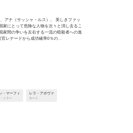
屋、アナ（サッシャ・ルス）。 美しきファッ
国家にとって危険な人物を次々と消し去るこ
国家間の争いを左右する一流の暗殺者への進
査官レナードから成功確率0％の…
ン・マーフィ
レラ・アボヴァ
・ミラー
モード