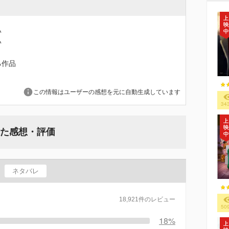
い
い
る作品
この情報はユーザーの感想を元に自動生成しています
34
れた感想・評価
ネタバレ
18,921件のレビュー
50
18%