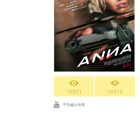
18921
10415
予告編を検索