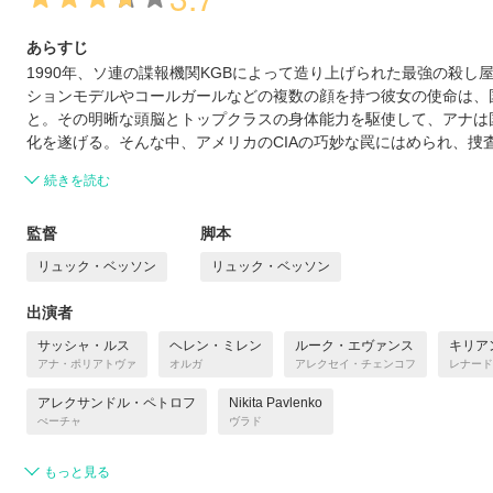
あらすじ
1990年、ソ連の諜報機関KGBによって造り上げられた最強の殺し
ションモデルやコールガールなどの複数の顔を持つ彼女の使命は、
と。その明晰な頭脳とトップクラスの身体能力を駆使して、アナは
化を遂げる。そんな中、アメリカのCIAの巧妙な罠にはめられ、捜
続きを読む
監督
脚本
リュック・ベッソン
リュック・ベッソン
出演者
サッシャ・ルス
ヘレン・ミレン
ルーク・エヴァンス
キリア
アナ・ポリアトヴァ
オルガ
アレクセイ・チェンコフ
レナード
アレクサンドル・ペトロフ
Nikita Pavlenko
ぺーチャ
ヴラド
もっと見る