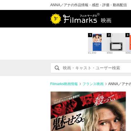
ANNA／アナの作品情報・感想・評価・動画配信
映画
1
2
3
¥1,650
¥990
¥99
Filmarks映画情報
フランス映画
ANNA／ア