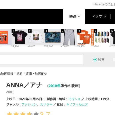
Filmarksの楽
映画
ドラマ
4
5
6
7
8
9
10
0
¥7,700
¥8,800
¥19,800
¥15,400
¥9,900
¥880
¥7,7
映画
ナの映画情報・感想・評価・動画配信
ANNA／アナ
（
2019年
製作の映画）
Anna
上映日：2020年06月05日
製作国・地域：
フランス
上映時間：119分
ジャンル：
アクション
スリラー
配給：
キノフィルムズ
3.7