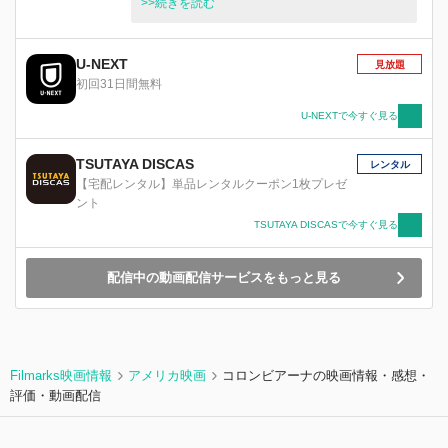
部屋に住む凄腕の殺し屋レオン、ふたりの凶暴な
>>続きを読む
純愛を描く。
U-NEXT
見放題
初回31日間無料
U-NEXTで今すぐ見る
TSUTAYA DISCAS
レンタル
【宅配レンタル】単品レンタルクーポン1枚プレゼ
ント
TSUTAYA DISCASで今すぐ見る
配信中の動画配信サービスをもっと見る
Filmarks映画情報
アメリカ映画
コロンビアーナの映画情報・感想・
評価・動画配信