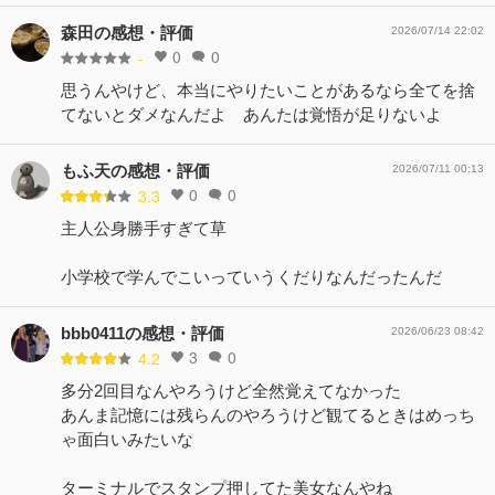
森田の感想・評価
2026/07/14 22:02
0
0
-
思うんやけど、本当にやりたいことがあるなら全てを捨
てないとダメなんだよ あんたは覚悟が足りないよ
もふ天の感想・評価
2026/07/11 00:13
0
0
3.3
主人公身勝手すぎて草
小学校で学んでこいっていうくだりなんだったんだ
bbb0411の感想・評価
2026/06/23 08:42
3
0
4.2
多分2回目なんやろうけど全然覚えてなかった
あんま記憶には残らんのやろうけど観てるときはめっち
ゃ面白いみたいな
ターミナルでスタンプ押してた美女なんやね