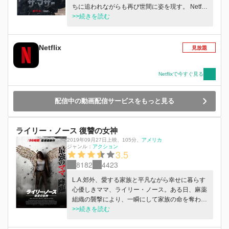
ちに追われながらも再び世間に姿を現す。 Netflix
映画「ザ・マザー: 母という名の暗殺者」5月12
>>続きを読む
日より独占配信
Netflix
見放題
Netflixで今すぐ見る
配信中の動画配信サービスをもっと見る
ライリー・ノース 復讐の女神
2019年09月27日上映
、
105分
、
アメリカ
ジャンル：
アクション
3.5
8182
4423
L.A.郊外、愛する家族と平凡ながら幸せに暮らす
心優しきママ、ライリー・ノース。ある日、麻薬
組織の襲撃により、一瞬にして家族の命を奪わ
れ、彼女は姿を消した。そして、5年後、ライリ
>>続きを読む
ーは最強パニッシャーとなりL.A.に再び還ってき
た。復讐のため、悪党どもに正義の鉄槌を下すた