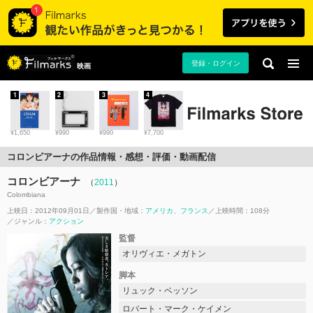
登録・ログイン
映画
1
2
3
4
¥1,650
¥990
¥990
¥7,700
コロンビアーナの作品情報・感想・評価・動画配信
コロンビアーナ
（
2011
）
Colombiana
上映日：2012年09月01日
製作国・地域：
アメリカ
フランス
上映時間：108分
ジャンル：
アクション
監督
オリヴィエ・メガトン
脚本
リュック・ベッソン
ロバート・マーク・ケイメン