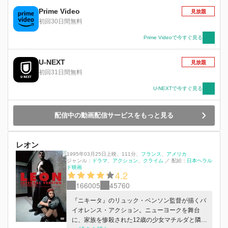
めに―。ライリーVS麻薬カルテル。やがてそれ
Prime Video
見放題
は、警察、メディア、そして街中を巻き込む一大
初回30日間無料
決戦へと突入する。
Prime Videoで今すぐ見る
U-NEXT
見放題
初回31日間無料
U-NEXTで今すぐ見る
配信中の動画配信サービスをもっと見る
レオン
1995年03月25日上映
、
111分
、
フランス
アメリカ
ジャンル：
ドラマ
アクション
クライム
／
配給：
日本ヘラル
ド映画
4.2
166005
45760
『ニキータ』のリュック・ベンソン監督が描くバ
イオレンス・アクション。ニューヨークを舞台
に、家族を惨殺された12歳の少女マチルダと隣の