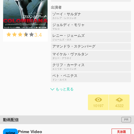
出演者
ゾーイ・サルダナ
カトレア・レストレポ
ジョルディ・モリャ
マルコ
3.4
レニー・ジェームズ
ジェームズ・ロス
アマンドラ・ステンバーグ
マイケル・ヴァルタン
ダニー・デラネイ
クリフ・カーティス
エミリオ・レストレポ
ベト・ベニテス
ドン・ルイス
もっと見る
10197
4322
動画配信
PR
Prime Video
見放題