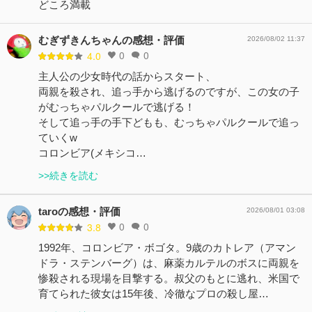
どころ満載
むぎずきんちゃんの感想・評価
2026/08/02 11:37
0
0
4.0
主人公の少女時代の話からスタート、
両親を殺され、追っ手から逃げるのですが、この女の子
がむっちゃパルクールで逃げる！
そして追っ手の手下どもも、むっちゃパルクールで追っ
ていくw
コロンビア(メキシコ…
>>続きを読む
taroの感想・評価
2026/08/01 03:08
0
0
3.8
1992年、コロンビア・ボゴタ。9歳のカトレア（アマン
ドラ・ステンバーグ）は、麻薬カルテルのボスに両親を
惨殺される現場を目撃する。叔父のもとに逃れ、米国で
育てられた彼女は15年後、冷徹なプロの殺し屋…