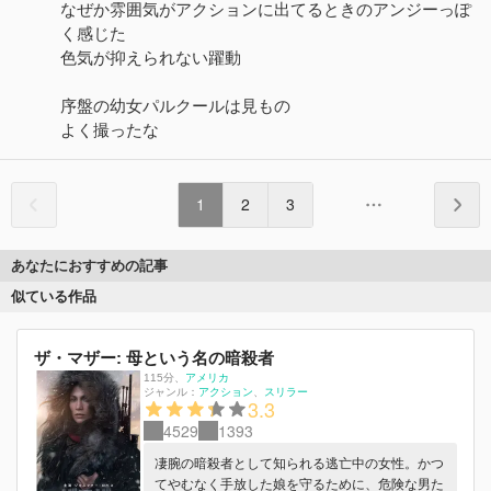
なぜか雰囲気がアクションに出てるときのアンジーっぽ
く感じた
色気が抑えられない躍動
序盤の幼女パルクールは見もの
よく撮ったな
1
2
3
あなたにおすすめの記事
似ている作品
ザ・マザー: 母という名の暗殺者
115分
、
アメリカ
ジャンル：
アクション
スリラー
3.3
4529
1393
凄腕の暗殺者として知られる逃亡中の女性。かつ
てやむなく手放した娘を守るために、危険な男た