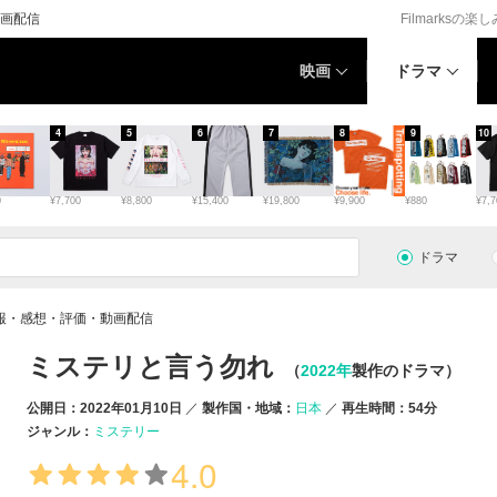
画配信
Filmarksの楽
映画
ドラマ
4
5
6
7
8
9
10
0
¥7,700
¥8,800
¥15,400
¥19,800
¥9,900
¥880
¥7,7
ドラマ
報・感想・評価・動画配信
ミステリと言う勿れ
（
2022年
製作のドラマ）
公開日：2022年01月10日
製作国・地域：
日本
再生時間：54分
ジャンル：
ミステリー
4.0