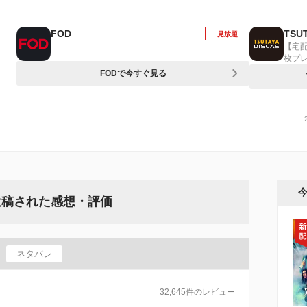
FOD
TSUT
見放題
【宅
枚プ
FODで今すぐ見る
投稿された感想・評価
ネタバレ
32,645件のレビュー