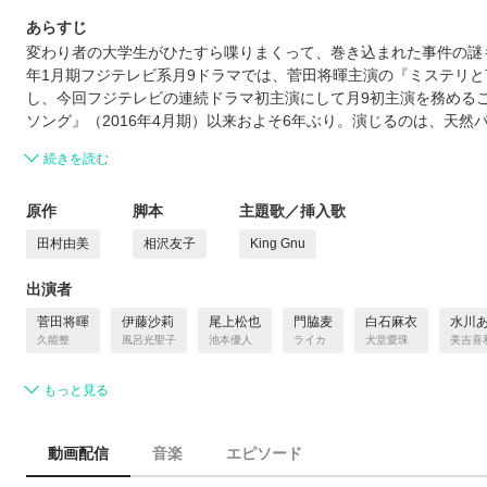
あらすじ
変わり者の大学生がひたすら喋りまくって、巻き込まれた事件の謎も
年1月期フジテレビ系月9ドラマでは、菅田将暉主演の『ミステリ
し、今回フジテレビの連続ドラマ初主演にして月9初主演を務める
ソング』（2016年4月期）以来およそ6年ぶり。演じるのは、天
続きを読む
原作
脚本
主題歌／挿入歌
田村由美
相沢友子
King Gnu
出演者
菅田将暉
伊藤沙莉
尾上松也
門脇麦
白石麻衣
水川
久能整
風呂光聖子
池本優人
ライカ
犬堂愛珠
美吉喜
もっと見る
動画配信
音楽
エピソード