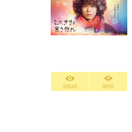
32645
9855