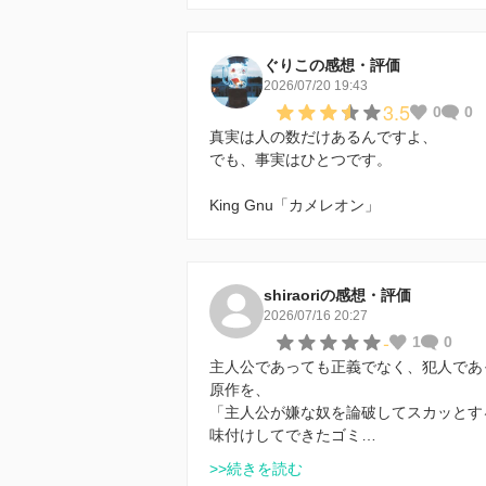
ぐりこの感想・評価
2026/07/20 19:43
3.5
0
0
真実は人の数だけあるんですよ、
でも、事実はひとつです。
King Gnu「カメレオン」
shiraoriの感想・評価
2026/07/16 20:27
-
1
0
主人公であっても正義でなく、犯人であ
原作を、
「主人公が嫌な奴を論破してスカッとす
味付けしてできたゴミ…
>>続きを読む