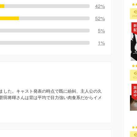
42%
26
52%
5%
1%
43
ました。キャスト発表の時点で既に紛糾、主人公の久
菅田将暉さんは背は平均で目力強い肉食系だからイメ