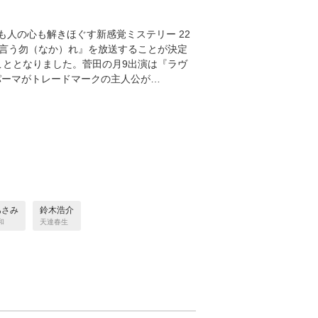
人の心も解きほぐす新感覚ミステリー 22
と言う勿（なか）れ』を放送することが決定
こととなりました。菅田の月9出演は『ラヴ
然パーマがトレードマークの主人公が…
あさみ
鈴木浩介
和
天達春生