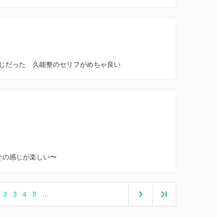
じだった 久能整のセリフがめちゃ良い
その感じが楽しい〜
2
3
4
5
…