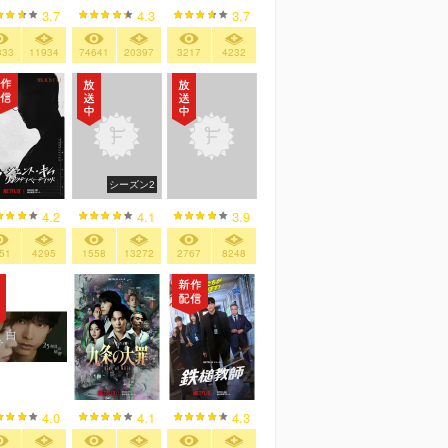
3.7
4.3
3.7
833
11934
74641
20397
3217
4232
シーズン2
4.2
4.1
3.9
51
4295
1558
13272
2767
8248
4.0
4.1
4.3