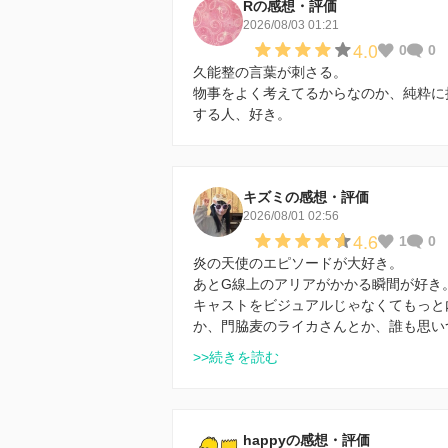
Rの感想・評価
2026/08/03 01:21
4.0
0
0
久能整の言葉が刺さる。
物事をよく考えてるからなのか、純粋に
する人、好き。
キズミの感想・評価
2026/08/01 02:56
4.6
1
0
炎の天使のエピソードが大好き。
あとG線上のアリアがかかる瞬間が好き
キャストをビジュアルじゃなくてもっと
か、門脇麦のライカさんとか、誰も思い
>>続きを読む
happyの感想・評価