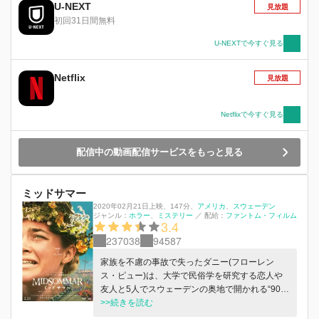
事件が相次ぐ中、彼女は妊娠し母親になるが、そ
U-NEXT
見放題
こで想像もつかない出来事が待ち受ける。すべて
初回31日間無料
は現実なのか？それとも彼女の妄想なの
か・・・！？
U-NEXTで今すぐ見る
Netflix
見放題
Netflixで今すぐ見る
配信中の動画配信サービスをもっと見る
ミッドサマー
2020年02月21日上映
、
147分
、
アメリカ
スウェーデン
ジャンル：
ホラー
ミステリー
／
配給：
ファントム・フィルム
3.4
237038
94587
家族を不慮の事故で失ったダニー(フローレン
ス・ピュー)は、大学で民俗学を研究する恋人や
友人と5人でスウェーデンの奥地で開かれる“90年
に一度の祝祭”を訪れる。美しい花々が咲き乱
>>続きを読む
れ、太陽が沈まないその村は、優しい住人が陽気