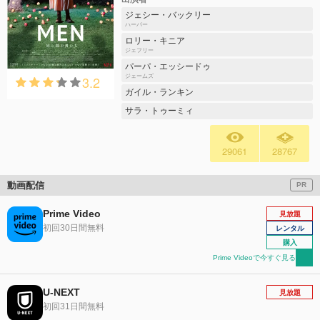
ジェシー・バックリー
ハーパー
ロリー・キニア
ジェフリー
パーパ・エッシードゥ
3.2
ジェームズ
ガイル・ランキン
サラ・トゥーミィ
29061
28767
動画配信
PR
Prime Video
見放題
初回30日間無料
レンタル
購入
Prime Videoで今すぐ見る
U-NEXT
見放題
初回31日間無料