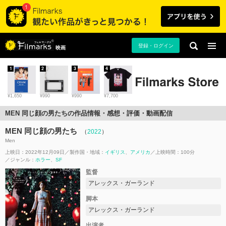
登録・ログイン
映画
1
2
3
4
¥1,650
¥990
¥990
¥7,700
MEN 同じ顔の男たちの作品情報・感想・評価・動画配信
MEN 同じ顔の男たち
（
2022
）
Men
上映日：2022年12月09日
製作国・地域：
イギリス
アメリカ
上映時間：100分
ジャンル：
ホラー
SF
監督
アレックス・ガーランド
脚本
アレックス・ガーランド
出演者