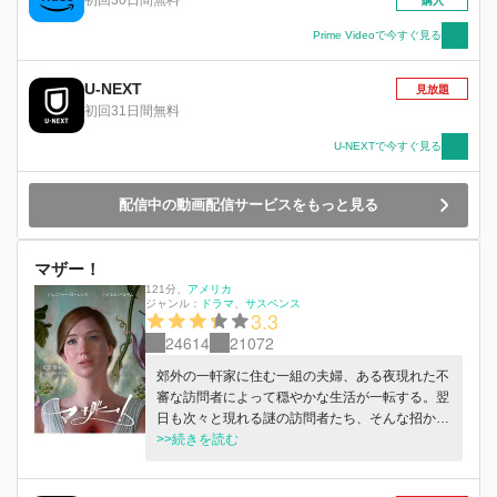
購入
Xへ。そこで調査隊は、生態系が突然変異を遂げ
て生まれた異様な景色と生物を目撃することに。
Prime Videoで今すぐ見る
それは見た者の生命と精神を脅かすほど美しく危
険な領域。彼らが目にした想像を絶する真実と
U-NEXT
見放題
は！？
初回31日間無料
U-NEXTで今すぐ見る
配信中の動画配信サービスをもっと見る
マザー！
121分
、
アメリカ
ジャンル：
ドラマ
サスペンス
3.3
24614
21072
郊外の一軒家に住む一組の夫婦、ある夜現れた不
審な訪問者によって穏やかな生活が一転する。翌
日も次々と現れる謎の訪問者たち、そんな招かれ
ざる客たちを拒む素振りを見せず次々と招き入れ
>>続きを読む
る夫の行動に妻は不安と恐怖を募らせる。 訪問
者の行動は次第にエスカレートし、常軌を逸した