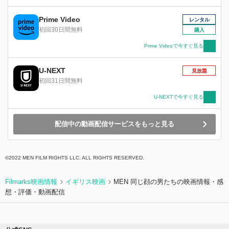
に歌い踊る楽園のように思えた。しかし、次第に
不穏な空気が漂い始め、ダニーの心はかき乱され
Prime Video
レンタル
ていく。妄想、トラウマ、不安、恐怖......それは
初回30日間無料
購入
想像を絶する悪夢の始まりだった。
Prime Videoで今すぐ見る
U-NEXT
見放題
初回31日間無料
U-NEXTで今すぐ見る
配信中の動画配信サービスをもっと見る
©️2022 MEN FILM RIGHTS LLC. ALL RIGHTS RESERVED.
Filmarks映画情報
イギリス映画
MEN 同じ顔の男たちの映画情報・感
想・評価・動画配信