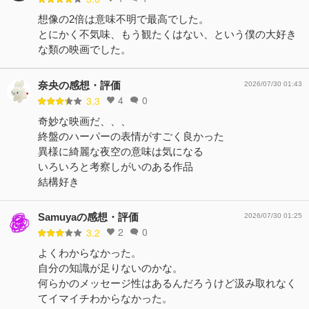
想像の2倍は意味不明で最高でした。
とにかく不気味、もう観たくはない、という僕の大好き
な類の映画でした。
奈央の感想・評価
2026/07/30 01:43
4
0
3.3
奇妙な映画だ、、、
終盤のハーパーの表情がすごく良かった
異様に綺麗な夜空の意味は気になる
いろいろと考察しがいのある作品
結構好き
Samuyaの感想・評価
2026/07/30 01:25
2
0
3.2
よくわからなかった。
自分の知識が足りないのかな。
何らかのメッセージ性はあるんだろうけど汲み取れなく
てイマイチわからなかった。