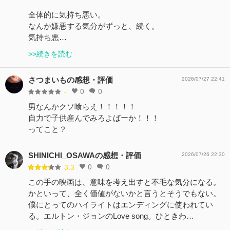
全体的に気持ち悪い。
なんか嫌悪する気分がずっと、続く。
気持ち悪…
>>続きを読む
さつまいもの感想・評価
2026/07/27 22:41
0
0
-
男なんかクソ喰らえ！！！！！
自力で子供産んでみろよばーか！！！
ってこと？
SHINICHI_OSAWAの感想・評価
2026/07/26 22:30
0
0
3.3
この手の映画は、意味を考え出すと不毛な気分になる。
かといって、全く価値がないかと言うとそうでもない。
僕にとってのハイライトはエンディングに使われてい
る。エルトン・ジョンのLove song。ひときわ…