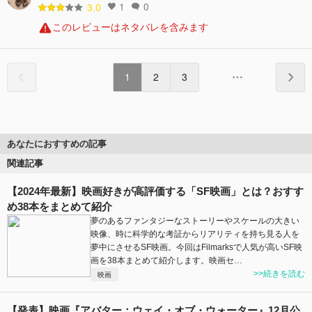
1
0
3.0
このレビューはネタバレを含みます
1
2
3
あなたにおすすめの記事
関連記事
【2024年最新】映画好きが高評価する「SF映画」とは？おすす
め38本をまとめて紹介
夢のあるファンタジーなストーリーやスケールの大きい
映像、時に科学的な考証からリアリティを持ち見る人を
夢中にさせるSF映画。今回はFilmarksで人気が高いSF映
画を38本まとめて紹介します。映画セ…
>>続きを読む
映画
【発表】映画『アバター：ウェイ・オブ・ウォーター』12月公