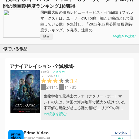
開の映画期待度ランキング1位獲得
国内最大級の映画レビューサービス・Filmarks（フィル
マークス）は、ユーザーのClip!数［観たい映画として登
録している数］を集計し、「2022年12月公開映画 期待
度ランキング」を発表。注目の…
>>続きを読む
映画
似ている作品
アナイアレイション -全滅領域-
115分
、
アメリカ
ジャンル：
SF
3.4
24113
11785
生物学者で元兵士のレナ（ナタリー・ポートマ
ン）の夫は、米国の海岸地帯で拡大を続けていた
不可解な現象が起こる謎の領域"エリアX"の調査
へ行くことになります。しかし調査隊は音信不通
>>続きを読む
の行方不明に。そんな中、エリアXから夫だけが
生還するも、瀕死の重傷を負っており意識不明の
昏睡状態に。レナは、夫の身に何が起きたのか、
Prime Video
レンタル
真相を解明するため自ら調査隊に志願してエリア
初回30日間無料