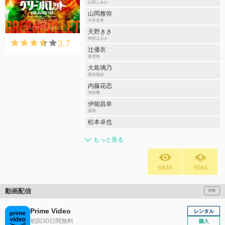
山田ふみか
山岡雅弥
今井美香
天野きき
3.7
神里はるか
辻󠄀優衣
東雲唯
大島璃乃
鹿目梨紗
内藤花恋
沖田響
伊能昌幸
国岡
松本卓也
もっと見る
6846
5064
動画配信
PR
Prime Video
レンタル
初回30日間無料
購入