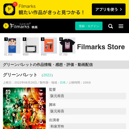
登録・ログイン
映画
1
2
3
4
¥1,650
¥990
¥990
¥7,700
グリーンバレットの作品情報・感想・評価・動画配信
グリーンバレット
（
2022
）
上映日：2022年08月26日
製作国・地域：
日本
上映時間：106分
監督
阪元裕吾
脚本
阪元裕吾
出演者
和泉芳怜