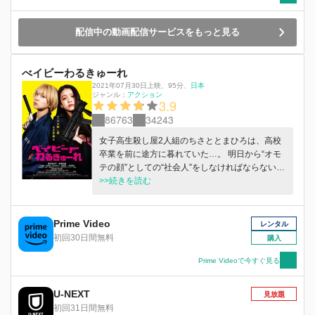
配信中の動画配信サービスをもっと見る
べイビーわるきゅーれ
2021年07月30日上映
、
95分
、
日本
ジャンル：
アクション
3.9
86763
34243
女子高生殺し屋2人組のちさととまひろは、高校
卒業を前に途方に暮れていた…。 明日から“オモ
テの顔”としての“社会人”をしなければならない。
組織に委託された人殺し以外、何もしてこなかっ
>>続きを読む
た彼女たち。 突然社会に適合しなければならな
くなり、公共料金の支払い、年金、税金、バイト
など社会の公的業務や人間関係や理不尽に日々を
Prime Video
レンタル
揉まれていく。 さらに2人は組織からルームシェ
初回30日間無料
購入
アを命じられ、コミュ障のまひろは、バイトもそ
つなくこなすちさとに嫉妬し、2人の仲も徐々に
Prime Videoで今すぐ見る
険悪に。 そんな中でも殺し屋の仕事は忙しく、
さらにはヤクザから恨みを買って面倒なことに巻
U-NEXT
見放題
き込まれちゃってさあ大変。 そんな日々を送る2
初回31日間無料
人が、「ああ大人になるって、こういうことなの