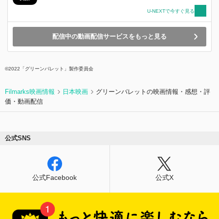
かなあ」とか思ったり、思わなかったりする、成
U-NEXTで今すぐ見る
長したり、成長しなかったりする物語である。
配信中の動画配信サービスをもっと見る
©2022「グリーンバレット」製作委員会
Filmarks映画情報
日本映画
グリーンバレットの映画情報・感想・評
価・動画配信
公式SNS
公式Facebook
公式X