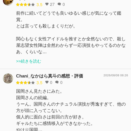
27
0
3.5
前作に続いてどうでも良いゆるい感じが気になって鑑
賞。
とは言っても殺しまくりだが。
関心もなく女性アイドルを推すとか全然ないので、殺し
屋志望女性陣は全然わからず一応演技もやってるのかな
あ、くらいな…
>>続きを読む
Chani_なかはら真斗の感想・評価
2026/08/08 08:26
0
0
3.5
国岡さん見たさにみた。
国岡さんの続編。
うーん。国岡さんのナチュラル演技が秀逸すぎて、他の
方が頭に入ってこない。
個人的に面白さは前回の方が好き。
ギャルたちに感情移入ができなかった。
やはり国岡…