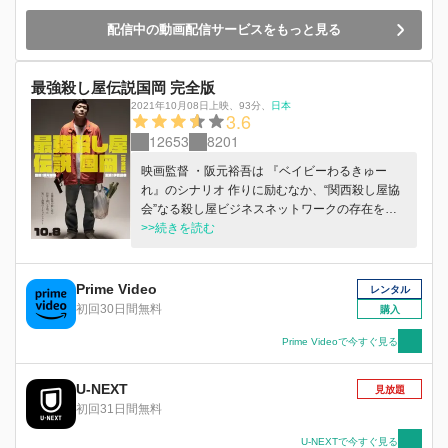
の？」という言葉で、真中の眠っていた闘志が再
配信中の動画配信サービスをもっと見る
び火をともす。自分の才能に限界を感じながらも
父親に決闘を申し込み、再び殺し屋として道を歩
む決意を固める！父親を倒すため、熾烈な特訓の
最強殺し屋伝説国岡 完全版
日々が始まった――!!
2021年10月08日上映
、
93分
、
日本
3.6
12653
8201
映画監督 ・阪元裕吾は 『ベイビーわるきゅー
れ』のシナリオ 作りに励むなか、“関西殺し屋協
会”なる殺し屋ビジネスネットワークの存在を知
り、協会の紹介で“京都最強”と呼ばれるフリー契
>>続きを読む
約の殺し屋・国岡昌幸（23）と出会う。国岡の密
着取材で彼と行動をともにする阪元は、友人や恋
人と過ごす国岡のプライベートや、次々と仕事と
Prime Video
レンタル
して殺人の依頼を受け、淡々と対象人物を殺めて
初回30日間無料
購入
いく姿を包み隠さずに捉えていく。
Prime Videoで今すぐ見る
U-NEXT
見放題
初回31日間無料
U-NEXTで今すぐ見る