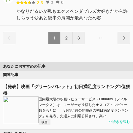
2
0
3.6
かなりだるいが私もエクスペンダブルズ大好きだから許
しちゃう😠あと後半の展開が最高なため😠
1
2
3
あなたにおすすめの記事
関連記事
【発表】映画『グリーンバレット』初日満足度ランキング1位獲
得
国内最大級の映画レビューサービス・Filmarks（フィル
マークス）は、ユーザーが投稿した★スコア・レビュー
数をもとに、「8月第4週公開映画の初日満足度ランキン
グ」を発表。先週末に劇場公開され、高い…
>>続きを読む
映画