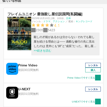
似ている作品
フレイムユニオン 最強殺し屋伝説国岡[私闘編]
2025年10月10日上映
、
103分
、
日本
ジャンル：
ドラマ
アクション
／
配給：
キングレコード
4.1
2305
5423
殺しの才能があるかは分からない それでも殺し
屋を続ける理由とは—— 過酷な修行の先に見出
したのは 意外にも“絆”と“成長”だった。 殺し屋真
中卓也は、アルバイトで生計を補う日々を送って
>>続きを読む
いた。ある日、銃の調達依頼で大きなミスを犯
し、命の危機に瀕していたところを、同じ殺し屋
の国岡昌幸に救われる。しかし、その一件が原因
Prime Video
レンタル
で真中は殺し屋協会から謹慎処分を受けてしま
初回30日間無料
購入
う。そんな中、突然現れたのは京都殺し屋ランキ
ング元祖1位である真中の父親。「まともに仕事
Prime Videoで今すぐ見る
もできねえなら、実家の手伝いせえアホ！」と一
喝し、無理やり実家に連れ去ってしまうのだっ
U-NEXT
レンタル
た。しばらくして国岡が様子を見に行くと、そこ
初回31日間無料
には淡々と家事をこなし、家の手伝いに徹する変
わり果てた真中の姿があった。しかし国岡の「お
U-NEXTで今すぐ見る
前さ…本当は殺し屋やめたくないんじゃない