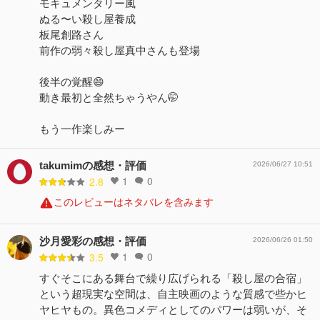
モキュメンタリー風
ぬる〜い殺し屋養成
板尾創路さん
前作の弱々殺し屋真中さんも登場
後半の覚醒😄
動き最初と全然ちゃうやん🤭
もう一作楽しみー
takumimの感想・評価
2026/06/27 10:51
1
0
2.8
このレビューはネタバレを含みます
沙月愛彩の感想・評価
2026/06/26 01:50
1
0
3.5
すぐそこにある舞台で繰り広げられる「殺し屋の合宿」
という超現実な空間は、自主映画のような質感で些かヒ
ヤヒヤもの。異色コメディとしてのパワーは弱いが、そ