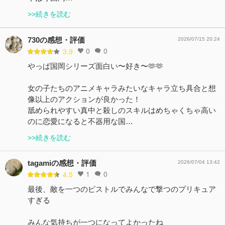
>>続きを読む
730の感想・評価
2026/07/15 20:24
0
0
3.9
やっぱ国岡シリーズ面白い〜好き〜🫶🫶
女の子たちのアニメキャラみたいなキャラ立ち具合と想
像以上のアクションが良かった！
舐められやすい真中と殺しのスキルはめちゃくちゃ高い
のに恋愛になると不器用な国…
>>続きを読む
tagamiの感想・評価
2026/07/04 13:42
1
0
4.5
最後、敵を一つのピストルでみんなで撃つのプリキュア
すぎる
みんな気持ちが一つになってよかったね