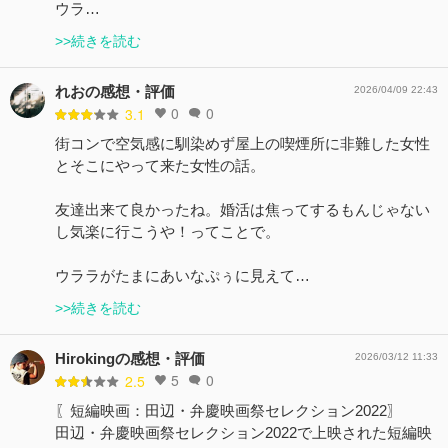
ウラ…
>>続きを読む
れおの感想・評価
2026/04/09 22:43
0
0
3.1
街コンで空気感に馴染めず屋上の喫煙所に非難した女性
とそこにやって来た女性の話。
友達出来て良かったね。婚活は焦ってするもんじゃない
し気楽に行こうや！ってことで。
ウララがたまにあいなぷぅに見えて…
>>続きを読む
Hirokingの感想・評価
2026/03/12 11:33
5
0
2.5
〖短編映画：田辺・弁慶映画祭セレクション2022〗
田辺・弁慶映画祭セレクション2022で上映された短編映