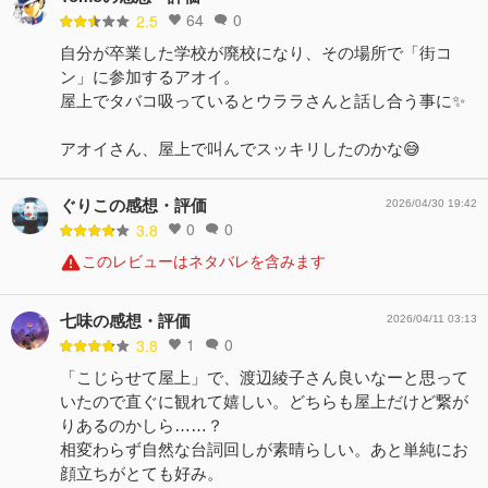
64
0
2.5
自分が卒業した学校が廃校になり、その場所で「街コ
ン」に参加するアオイ。
屋上でタバコ吸っているとウララさんと話し合う事に✨
アオイさん、屋上で叫んでスッキリしたのかな😅
ぐりこの感想・評価
2026/04/30 19:42
0
0
3.8
このレビューはネタバレを含みます
七味の感想・評価
2026/04/11 03:13
1
0
3.8
「こじらせて屋上」で、渡辺綾子さん良いなーと思って
いたので直ぐに観れて嬉しい。どちらも屋上だけど繋が
りあるのかしら……？
相変わらず自然な台詞回しが素晴らしい。あと単純にお
顔立ちがとても好み。