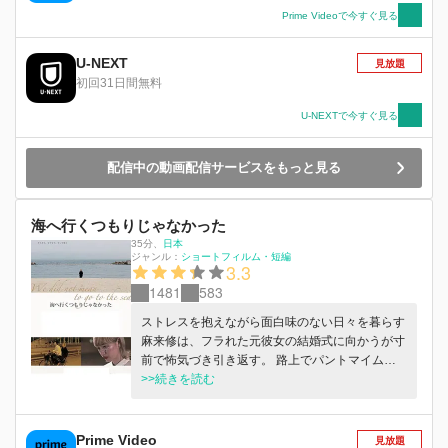
Prime Videoで今すぐ見る
U-NEXT
見放題
初回31日間無料
U-NEXTで今すぐ見る
配信中の動画配信サービスをもっと見る
海へ行くつもりじゃなかった
35分
、
日本
ジャンル：
ショートフィルム・短編
3.3
1481
583
ストレスを抱えながら面白味のない日々を暮らす
麻来修は、フラれた元彼女の結婚式に向かうが寸
前で怖気づき引き返す。 路上でパントマイムを
行うリナは、就職活動中だが将来に対しイメージ
>>続きを読む
できない。 やけ酒を煽り、泥酔状態の麻来はパ
フォーマンス中のリナに絡む。 翌日、リナは麻
来の忘れ物を返しに行く。再会した2人はなぜか
Prime Video
見放題