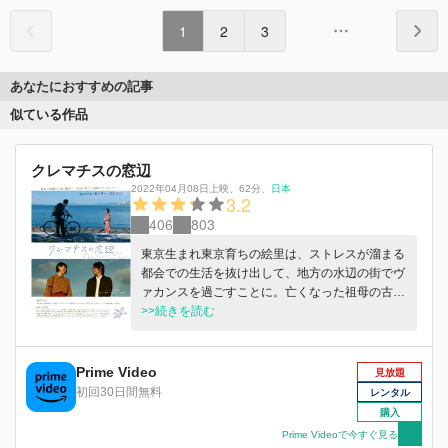
1
2
3
あなたにおすすめの記事
似ている作品
クレマチスの窓辺
2022年04月08日上映
、
62分
、
日本
3.2
406
803
東京生まれ東京育ちの絵里は、ストレスが溜まる
都会での生活を抜け出して、地方の水辺の街でヴ
ァカンスを過ごすことに。亡くなった祖母の古民
家で暮らす 1 週間の中で、絵里はその街で生きて
>>続きを読む
いる人々と交流する。建築家の従兄、そのフィア
ンセ、大学生の従妹、靴職人、古墳研究者、バッ
クパッカーなど、一癖ある人ばかり。そんな出会
Prime Video
見放題
いと祖母の遺したものたちが絵里を少しだけ変え
初回30日間無料
レンタル
ていく――
購入
Prime Videoで今すぐ見る