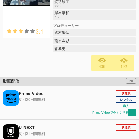
渡辺綾子
アオイ
岸本華和
ウララ
プロデューサー
3.1
武村敏弘
熊谷宏彰
森孝史
406
192
動画配信
PR
Prime Video
見放題
初回30日間無料
レンタル
購入
Prime Videoで今すぐ見る
U-NEXT
見放題
初回31日間無料