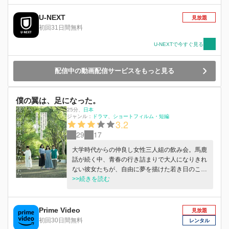
U-NEXT
見放題
初回31日間無料
U-NEXTで今すぐ見る
配信中の動画配信サービスをもっと見る
僕の翼は、足になった。
25分
、
日本
ジャンル：
ドラマ
ショートフィルム・短編
3.2
29
17
大学時代からの仲良し女性三人組の飲み会。馬鹿
話が続く中、青春の行き詰まりで大人になりきれ
ない彼女たちが、自由に夢を描けた若き日のこと
を思い返し、新たな一歩を踏み出してゆく。
>>続きを読む
Prime Video
見放題
初回30日間無料
レンタル