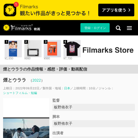
登録・ログイン
映画
1
2
3
4
¥1,650
¥990
¥990
¥7,700
煙とウララの作品情報・感想・評価・動画配信
煙とウララ
（
2022
）
上映日：2022年09月22日
製作国・地域：
日本
上映時間：10分
ジャンル：
ショートフィルム・短編
監督
板野侑衣子
脚本
板野侑衣子
出演者