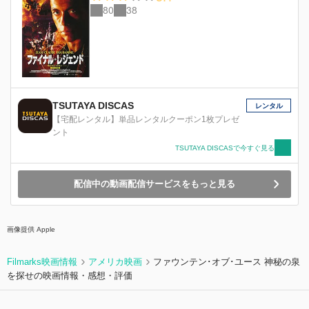
ー」)、製作は、Seven Bucks Productionsのハイ
80
38
ラム・ガルシア、ドウェイン・ジョンソン、ダニ
ー・ガルシア、ボー・フリンの
FlynnPictureCo.、そしてローソン・マーシャ
ル・サーバーのBad Version, Inc.。追う者と追わ
れる者 、さらにそれを追う者。「レッド・ノー
ティス」は、世界を舞台に繰り広げるスタイリッ
シュな駆け引きと知恵比べ満載のストーリーで
TSUTAYA DISCAS
す。
レンタル
【宅配レンタル】単品レンタルクーポン1枚プレゼ
ント
TSUTAYA DISCASで今すぐ見る
配信中の動画配信サービスをもっと見る
画像提供 Apple
Filmarks映画情報
アメリカ映画
ファウンテン･オブ･ユース 神秘の泉
を探せの映画情報・感想・評価