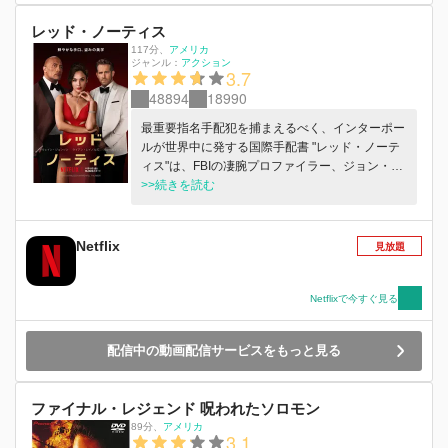
レッド・ノーティス
117分
、
アメリカ
ジャンル：
アクション
3.7
48894
18990
最重要指名手配犯を捕まえるべく、インターポー
ルが世界中に発する国際手配書 "レッド・ノーテ
ィス"は、FBIの凄腕プロファイラー、ジョン・ハ
ートリー (ドウェイン・ジョンソン) にとっては出
>>続きを読む
動の合図。指名手配犯を追って世界中を飛び回る
中、はめられたハートリーは、世界中の警察が追
う美術品泥棒”ビショップ” (ガル・ガドット) を捕
Netflix
見放題
まえるため、不本意ながらも悪名高い美術品泥棒
ノーラン・ブース (ライアン・レイノルズ) と手を
組み、大胆不敵な強盗計画に乗り出すことになり
Netflixで今すぐ見る
ます。ダンスフロアで、陸の孤島の牢獄で、ジャ
ングルで、時に協力し時に火花を散らしながら、
配信中の動画配信サービスをもっと見る
3人は獲物を追って世界を駆け巡ります。オール
スターキャストの脇を固めるのは、リトゥ・アリ
ヤとクリス・ディアマントポロス。監督・脚本は
ファイナル・レジェンド 呪われたソロモン
ローソン・マーシャル・サーバー (「セントラ
89分
、
アメリカ
ル・インテリジェンス」「スカイスクレイパ
3.1