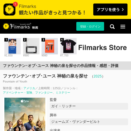
登録・ログイン
映画
1
2
3
4
¥1,650
¥990
¥990
¥7,700
ファウンテン･オブ･ユース 神秘の泉を探せの作品情報・感想・評価
ファウンテン･オブ･ユース 神秘の泉を探せ
（
2025
）
Fountain of Youth
製作国・地域：
アメリカ
上映時間：125分
ジャンル：
アドベンチャー・冒険
ファンタジー
ミステリー
監督
ガイ・リッチー
脚本
ジェームズ・ヴァンダービルト
出演者