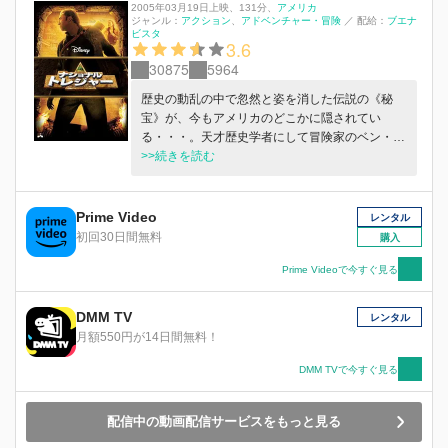
2005年03月19日上映
、
131分
、
アメリカ
ジャンル：
アクション
アドベンチャー・冒険
／
配給：
ブエナ
ビスタ
3.6
30875
5964
歴史の動乱の中で忽然と姿を消した伝説の《秘
宝》が、今もアメリカのどこかに隠されてい
る・・・。天才歴史学者にして冒険家のベン・ゲ
イツ（ニコラス・ケイジ）は、ゲイツ家に代々語
>>続きを読む
り継がれてきたその《秘宝》の謎を追い続けてい
た。そしてついに、謎を解く重要な手がかりが
【アメリカ合衆国独立宣言書】に隠されているこ
Prime Video
レンタル
とを突き止める。果たして、伝説の《秘宝》の正
初回30日間無料
購入
体とは何なのか？そこに封印された驚愕の真実と
は？巨大な敵から秘宝を守るため、FBIの追跡を
Prime Videoで今すぐ見る
もかわし、ベン・ゲイツの命をかけたトレジャー
ハントが今、始まる！
DMM TV
レンタル
月額550円が14日間無料！
DMM TVで今すぐ見る
配信中の動画配信サービスをもっと見る