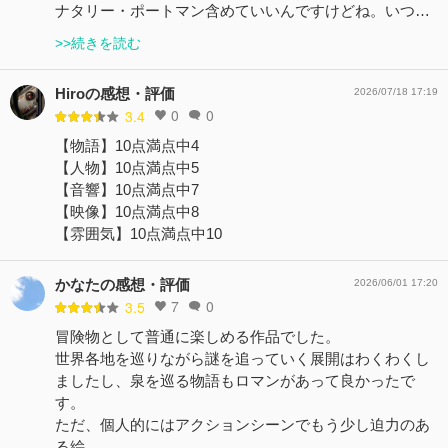
ナタリー・ポートマン含めていいんですけどね。いつ…
>>続きを読む
Hiroの感想・評価
2026/07/18 17:19
0
0
3.4
【物語】10点満点中4
【人物】10点満点中5
【音響】10点満点中7
【映像】10点満点中8
【雰囲気】10点満点中10
かなたの感想・評価
2026/06/01 17:20
7
0
3.5
冒険物として普通に楽しめる作品でした。
世界各地を巡りながら謎を追っていく展開はわくわくし
ましたし、泉を巡る物語もロマンがあって良かったで
す。
ただ、個人的にはアクションシーンでもう少し迫力のあ
る絵…