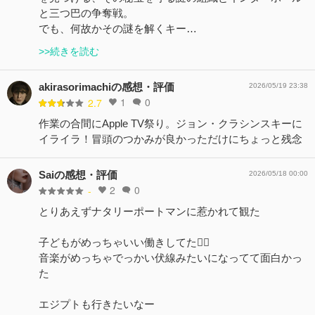
と三つ巴の争奪戦。
でも、何故かその謎を解くキー…
>>続きを読む
akirasorimachiの感想・評価
2026/05/19 23:38
1
0
2.7
作業の合間にApple TV祭り。ジョン・クラシンスキーに
イライラ！冒頭のつかみが良かっただけにちょっと残念
Saiの感想・評価
2026/05/18 00:00
2
0
-
とりあえずナタリーポートマンに惹かれて観た
子どもがめっちゃいい働きしてた👍🏻
音楽がめっちゃでっかい伏線みたいになってて面白かっ
た
エジプトも行きたいなー