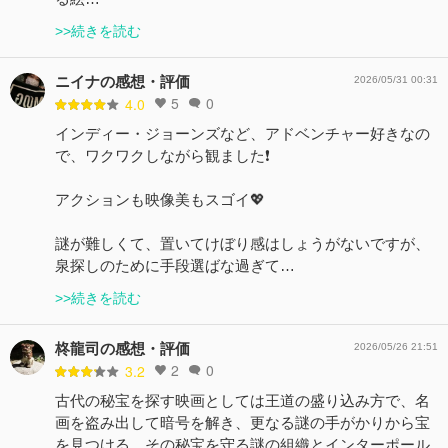
>>続きを読む
ニイナの感想・評価
2026/05/31 00:31
5
0
4.0
インディー・ジョーンズなど、アドベンチャー好きなの
で、ワクワクしながら観ました❗️
アクションも映像美もスゴイ💖
謎が難しくて、置いてけぼり感はしょうがないですが、
泉探しのために手段選ばな過ぎて…
>>続きを読む
柊龍司の感想・評価
2026/05/26 21:51
2
0
3.2
古代の秘宝を探す映画としては王道の盛り込み方で、名
画を盗み出して暗号を解き、更なる謎の手がかりから宝
を見つける、その秘宝を守る謎の組織とインターポール