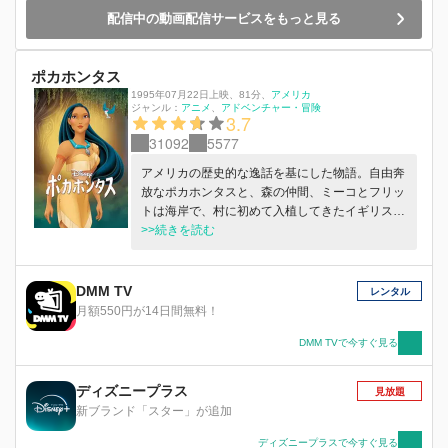
配信中の動画配信サービスをもっと見る
ポカホンタス
1995年07月22日上映
、
81分
、
アメリカ
ジャンル：
アニメ
アドベンチャー・冒険
3.7
31092
5577
アメリカの歴史的な逸話を基にした物語。自由奔
放なポカホンタスと、森の仲間、ミーコとフリッ
トは海岸で、村に初めて入植してきたイギリス人
を目撃する。柳の木のおばあさんの知恵と、勇敢
>>続きを読む
なジョン・スミスとの友情を頼りに、ポカホンタ
スは、２つの大きく異なる文化を結びつけるため
に立ち上がる。
DMM TV
レンタル
月額550円が14日間無料！
DMM TVで今すぐ見る
ディズニープラス
見放題
新ブランド「スター」が追加
ディズニープラスで今すぐ見る