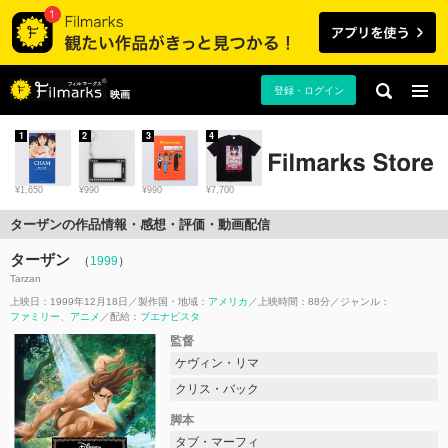
登録・ログイン
映画
1
2
3
4
¥1,650
¥990
¥990
¥7,700
ターザンの作品情報・感想・評価・動画配信
ターザン
（
1999
）
Tarzan
上映日：1999年12月18日
製作国・地域：
アメリカ
上映時間：88分
ジャンル：
ファミリー
アニメ
配給：
ブエナビスタ
監督
ケヴィン・リマ
クリス・バック
脚本
タブ・マーフィ