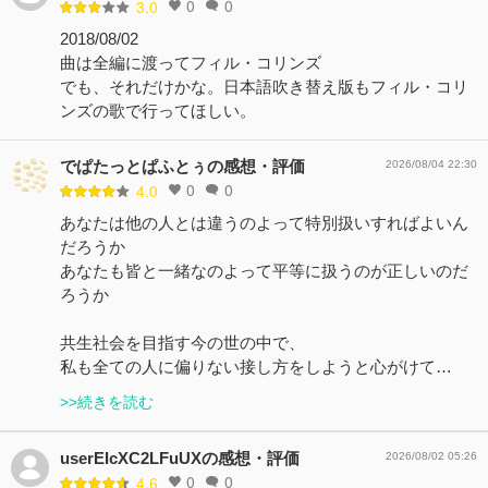
0
0
3.0
2018/08/02
曲は全編に渡ってフィル・コリンズ
でも、それだけかな。日本語吹き替え版もフィル・コリ
ンズの歌で行ってほしい。
でぱたっとぱふとぅの感想・評価
2026/08/04 22:30
0
0
4.0
あなたは他の人とは違うのよって特別扱いすればよいん
だろうか
あなたも皆と一緒なのよって平等に扱うのが正しいのだ
ろうか
共生社会を目指す今の世の中で、
私も全ての人に偏りない接し方をしようと心がけて…
>>続きを読む
userEIcXC2LFuUXの感想・評価
2026/08/02 05:26
0
0
4.6