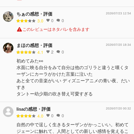
ちぁの感想・評価
2026/07/23 12:54
0
0
3.0
このレビューはネタバレを含みます
まほの感想・評価
2026/07/20 18:34
2
0
4.1
初めてみた👀
水面に映る自分をみて自分は他のゴリラと違うと嘆くタ
ーザンにカーラがかけた言葉に泣いた
あと全ての音楽がいい ディズニーアニメの青い夜、だい
すき
タントー幼少期の吹き替え可愛すぎる
lisaの感想・評価
2026/07/20 00:32
0
0
4.0
自然の中で逞しく生きるターザンがかっこいい。初めて
ジェーンに触れて、人間としての新しい感情を覚えるこ