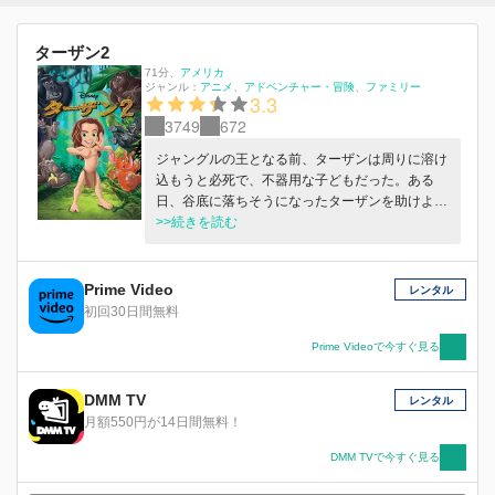
ターザン2
71分
、
アメリカ
ジャンル：
アニメ
アドベンチャー・冒険
ファミリー
3.3
3749
672
ジャングルの王となる前、ターザンは周りに溶け
込もうと必死で、不器用な子どもだった。ある
日、谷底に落ちそうになったターザンを助けよう
とした家族が、危険にさらされてしまい、ターザ
>>続きを読む
ンは自分がいなくなったほうが家族のためになる
と考える。ターザンが飛び出した先で出会ったの
は島で一番力の強い謎めいたズーゴー。ターザン
Prime Video
レンタル
とズーゴーが気づいたのは、みんなと違うのは悪
初回30日間無料
いことではないということ。何よりも大切なのは
友だちや家族なのだ。
Prime Videoで今すぐ見る
DMM TV
レンタル
月額550円が14日間無料！
DMM TVで今すぐ見る