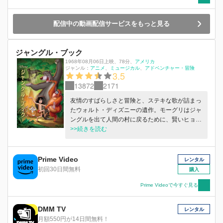
配信中の動画配信サービスをもっと見る
ジャングル・ブック
1968年08月06日上映
、
78分
、
アメリカ
ジャンル：
アニメ
ミュージカル
アドベンチャー・冒険
3.5
13872
2171
友情のすばらしさと冒険と、ステキな歌が詰まっ
たウォルト・ディズニーの遺作。モーグリはジャ
ングルを出て人間の村に戻るために、賢いヒョウ
のバギーラと一緒にスリルに満ちた冒険の旅に出
>>続きを読む
ることに。旅の途中で、陽気なキング・ルーイや
催眠術が得意な蛇のカー、そしてのんきなクマの
バルーと出会う。バルーはモーグリに、人生にお
Prime Video
レンタル
いて“本当に必要なもの”と友情について教える。
初回30日間無料
購入
Prime Videoで今すぐ見る
DMM TV
レンタル
月額550円が14日間無料！