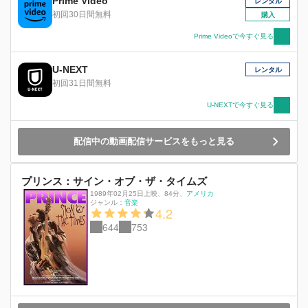
Prime Video
レンタル
る。映像には本⼈の⾁声で語られる⾳楽への⽬覚
初回30日間無料
購入
めや、映画出演への本⾳がのり、さしずめエルヴ
ィスによるエルヴィスの⼈⽣語りといったとこ
Prime Videoで今すぐ見る
ろ。 そして、ハリウッド期に終⽌符を打ち、愛
する⾳楽への情熱をたぎらせてステージにカムバ
U-NEXT
レンタル
ックしたエルヴィス。1970年と72年にラスヴェ
初回31日間無料
ガスで⾏われたレジデンシー公演の模様やリハー
サル、記者会⾒を中⼼に、同じく70年と72年に
U-NEXTで今すぐ見る
⾏われた全⽶ツアーの様⼦やグレースランドでの
ホームビデオ映像などを織り交ぜながら、エルヴ
配信中の動画配信サービスをもっと見る
ィスの⼈⽣語りは続いていく。 「僕が歌⼿にな
ったわけを話そう 僕⾃⾝が語るのは初めてだ」
プリンス：サイン・オブ・ザ・タイムズ
1989年02月25日上映
、
84分
、
アメリカ
ジャンル：
音楽
4.2
644
753