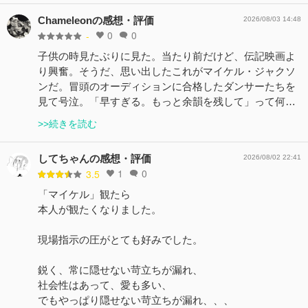
Chameleonの感想・評価
2026/08/03 14:48
0
0
-
子供の時見たぶりに見た。当たり前だけど、伝記映画よ
り興奮。そうだ、思い出したこれがマイケル・ジャクソ
ンだ。冒頭のオーディションに合格したダンサーたちを
見て号泣。「早すぎる。もっと余韻を残して」って何…
>>続きを読む
してちゃんの感想・評価
2026/08/02 22:41
1
0
3.5
「マイケル」観たら
本人が観たくなりました。
現場指示の圧がとても好みでした。
鋭く、常に隠せない苛立ちが漏れ、
社会性はあって、愛も多い、
でもやっぱり隠せない苛立ちが漏れ、、、