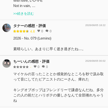
With love, L-O-V-E
Not in vain, …
>>続きを読む
タナーの感想・評価
2026/08/05 18:22
0
0
4.6
2026 - No. 079 (Lemino)
素晴らしい。あまりに早く逝き過ぎたね…。
ちーいんの感想・評価
2026/08/05 00:02
0
0
-
マイケルの言ったこととか感覚的なところを秒で汲み取
って音にしてたピアニストのにーさん、痺れた
キングオブポップはフレンドリーで謙虚なんだね、多分
この人の前だとハリボテの優しさなんて全部捲れちゃう
ね