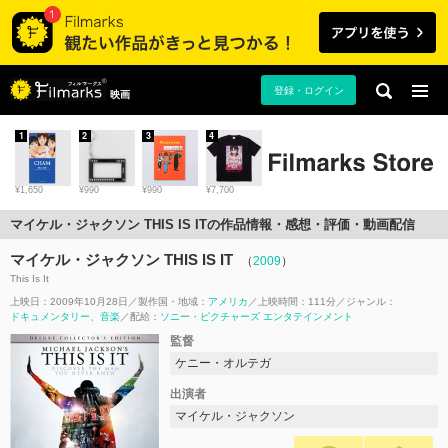
登録・ログイン
映画
1
2
3
4
¥1,650
¥990
¥990
¥7,700
マイケル・ジャクソン THIS IS ITの作品情報・感想・評価・動画配信
マイケル・ジャクソン THIS IS IT
（
2009
）
This Is It
上映日：2009年10月28日
製作国・地域：
アメリカ
上映時間：111分
ジャンル：
ドキュメンタリー
音楽
配給：
ソニー・ピクチャーズ エンタテインメント
監督
ケニー・オルテガ
出演者
マイケル・ジャクソン