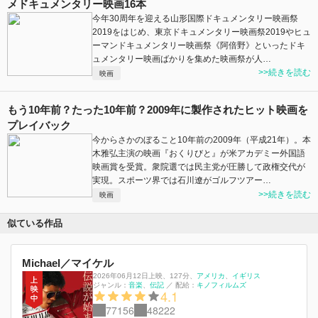
メドキュメンタリー映画16本
今年30周年を迎える山形国際ドキュメンタリー映画祭
2019をはじめ、東京ドキュメンタリー映画祭2019やヒュ
ーマンドキュメンタリー映画祭《阿倍野》といったドキ
ュメンタリー映画ばかりを集めた映画祭が人…
>>続きを読む
映画
もう10年前？たった10年前？2009年に製作されたヒット映画を
プレイバック
今からさかのぼること10年前の2009年（平成21年）。本
木雅弘主演の映画『おくりびと』が米アカデミー外国語
映画賞を受賞。衆院選では民主党が圧勝して政権交代が
実現。スポーツ界では石川遼がゴルフツアー…
>>続きを読む
映画
似ている作品
Michael／マイケル
2026年06月12日上映
、
127分
、
アメリカ
イギリス
ジャンル：
音楽
伝記
／
配給：
キノフィルムズ
4.1
77156
48222