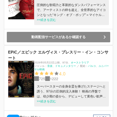
圧倒的な歌唱力と革新的なダンスパフォーマンス
で、アーティストの枠を超え、全世界的なアイコ
ンとなった“キング・オブ・ポップ”＝マイケル・
ジャクソン。野心家の父のもと厳しいレッスンを
>>続きを読む
経て、兄弟グループ、ジャクソン５で幼少の頃か
ら大成功を収めた彼は、やがて青年となり、ソロ
アーティストとして歴史的名曲の数々を生み出
動画配信サービスがあるか確認する
し、全世界の寵児となっていく。 しかし、その
栄光の裏には、早熟の天才ゆえの孤独感、強権的
な父親の呪縛、家族への愛と自分の中に溢れるビ
EPiC／エピック エルヴィス・プレスリー・イン・コンサ
ジョンとの間で葛藤する一人の人間の姿があった
ート
―。
2026年05月22日上映
、
97分
、
オーストラリア
ジャンル：
音楽
ドキュメンタリー
／
配給：
パルコ
ユニバー
サル映画
4.0
725
1222
スーパースターの全⾝全霊を捧げたステージへと
誘う、97分の圧倒的没⼊体験！ 映画の序盤で
は、幼少期の姿から、デビューして⻩⾊い歓声を
浴びながらのパフォーマンス、テレビ出演、懲役
>>続きを読む
期間などとともに主演映画のフッテージ（『G.I.
ブルース』『ブルー・ハワイ』ほか）をふんだん
に⽤いて、⼀気にエルヴィスの半⽣を駆け抜け