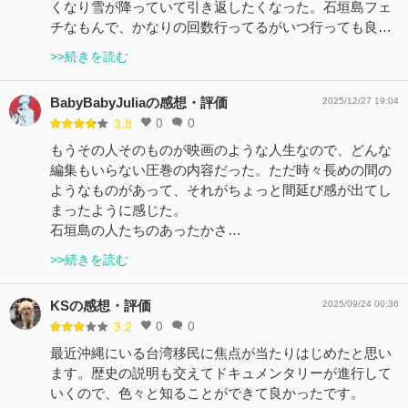
くなり雪が降っていて引き返したくなった。石垣島フェ
チなもんで、かなりの回数行ってるがいつ行っても良…
>>続きを読む
BabyBabyJuliaの感想・評価
2025/12/27 19:04
0
0
3.8
もうその人そのものが映画のような人生なので、どんな
編集もいらない圧巻の内容だった。ただ時々長めの間の
ようなものがあって、それがちょっと間延び感が出てし
まったように感じた。
石垣島の人たちのあったかさ…
>>続きを読む
KSの感想・評価
2025/09/24 00:36
0
0
3.2
最近沖縄にいる台湾移民に焦点が当たりはじめたと思い
ます。歴史の説明も交えてドキュメンタリーが進行して
いくので、色々と知ることができて良かったです。