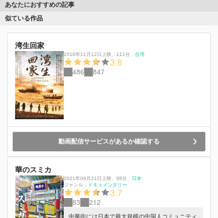
あなたにおすすめの記事
似ている作品
湾生回家
2016年11月12日上映
、
111分
、
台湾
3.8
486
847
動画配信サービスがあるか確認する
華のスミカ
2021年08月21日上映
、
98分
、
日本
ジャンル：
ドキュメンタリー
3.7
83
212
中華街には日本で最大規模の中国人コミュニティ