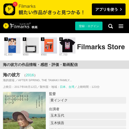
登録・ログイン
映画
1
2
3
4
¥1,650
¥990
¥990
¥7,700
海の彼方の作品情報・感想・評価・動画配信
海の彼方
（
2016
）
海的彼端 ／AFTER SPRING, THE TAMAKI FAMILY...
上映日：2017年08月12日
製作国・地域：
日本
台湾
上映時間：123分
監督
黄インイク
出演者
玉木玉代
玉木慎吾