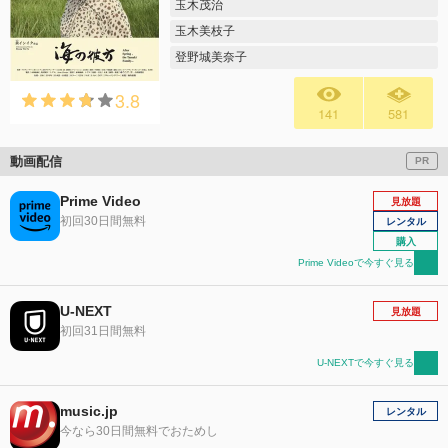
玉木茂治
玉木美枝子
登野城美奈子
3.8
141
581
動画配信
PR
Prime Video
見放題
初回30日間無料
レンタル
購入
Prime Videoで今すぐ見る
U-NEXT
見放題
初回31日間無料
U-NEXTで今すぐ見る
music.jp
レンタル
今なら30日間無料でおためし