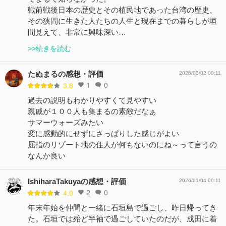
戦前戦後日本の歴史とその植民地であった台湾の歴史、
その狭間に生きた人たちの人生と現在までの暮らしが垣
間見えて、非常に興味深い…
>>続きを読む
たぬまるの感想・評価
2026/03/02 00:11
1
0
3.8
過去の説明もわかりやすくて見やすい
親戚が１００人も集まるの素敵だなぁ
サマーウォーズみたい
変に感動的にせずにさっぱりした感じがよい
屈指のリゾート地の住人が何もないのにね～って言うの
なんか良い
IshiharaTakuyaの感想・評価
2026/01/04 00:11
2
0
4.0
年末年始を仲間と一緒に石垣島で過ごし、昨日帰ってき
た。石垣では殆ど半袖で過ごしていたのだが、成田に着