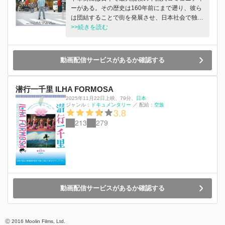
ーがある。その歴史は160年前にまで遡り、彼ら
は団結することで街を発展させ、日本社会で独自
の地位を築いた。しかし、その道のりは平坦なも
>>続きを読む
のではなかった。1952年、横浜中華学校で毛沢
東を支持する教育が行われているとして、教師が
学校から追放されるという事件が起きた。この
動画配信サービスがあるか確認する
「学校事件」の結果、横浜中華街は大陸系と台湾
系に学校と華僑総会が分裂。長きにわたり対立が
続いた。日中台の政治に翻弄されてきた華僑の苦
潜行一千里 ILHA FORMOSA
難と葛藤の歴史。そして、共生の時代を歩む現
2025年11月22日上映
、
79分
、
日本
在。映画は横浜中華街の観光地ではない知られざ
ジャンル：
ドキュメンタリー
／
配給：
空族
3.8
る一面を映していく。華僑四世の林隆太(37)は十
213
279
五才の時に父・学文が中国人だと初めて知った。
しかし、中国嫌いだった隆太は家族の中の「中
国」を避けるように生きてきた。それから十年以
上経ったある日、一枚の写真に出会う。「台湾解
放」というスローガンを声にし、横浜中華街を練
り歩く紅衛兵の写真。そこには若かりし日の学文
の姿があった。日本人として育った隆太は、なぜ
動画配信サービスがあるか確認する
同じ日本で暮らす中国人同士で対立するのか理解
できなかった。「台湾は中国の一部。毛沢東は親
父のようなもん」と言う学文。中国籍のまま晩年
を迎え、認知症になった祖母・愛玉。ずっと避け
Ⓒ 2016 Moolin Films, Ltd.