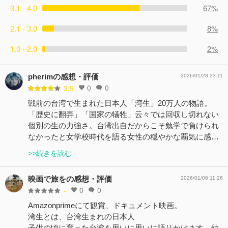
3.1 - 4.0
67%
2.1 - 3.0
8%
1.0 - 2.0
2%
pherimの感想・評価
2026/01/28 23:11
0
0
3.9
戦前の台湾で生まれた日本人「湾生」20万人の物語。
「歴史に翻弄」「国家の犠牲」云々では回収し切れない
個別の生の力強さ。台湾出自だからこそ勉学で負けられ
なかったと女学校時代を語る女性の穏やかな覇気に感…
>>続きを読む
映画で旅をの感想・評価
2026/01/06 11:26
0
0
-
Amazonprimeにて観賞、ドキュメント映画。
湾生とは、台湾生まれの日本人
子供の頃に育った台湾を思いに思いに語りかけます。幼