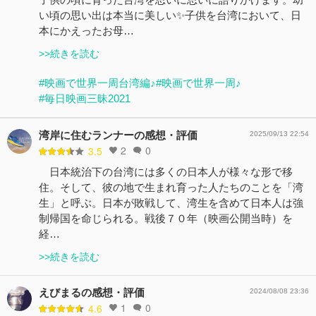
い頃の思い出は本当に美しい✨子供を台湾において、日
本にかえったお母…
>>続きを読む
#映画で世界一周台湾編♪
#映画で世界一周♪
#毎日映画三昧2021
湾岸に住むランナーの感想・評価
2025/09/13 22:54
2
0
3.5
日本統治下の台湾には多くの日本人が様々な形で移
住。そして、彼の地で生まれ育った人たちのことを「湾
生」と呼ぶ。日本が敗戦して、湾生を含めて日本人は強
制帰国を命じられる。戦後７０年（映画公開当時）を
経…
>>続きを読む
えびまるの感想・評価
2024/08/08 23:36
1
0
4.6