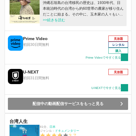
沖縄石垣島の台湾移民の歴史は、1930年代、日
本統治時代の台湾から約60世帯の農家が移り住ん
だことに始まる。その中に、玉木家の人々もい
た。2015年春、88歳になる玉代おばあは、娘や
>>続きを読む
孫たちに連れられて台湾・埔里へ最後の里帰りに
向かう。長年の想いを経て辿り着くが、70年の歳
月がもたらした時代の変化は予想以上に大き
Prime Video
見放題
く…。ある台湾移民一家の3世代にわたる人生に
初回30日間無料
レンタル
光を当てることで、複雑な経緯を歩んできた東ア
購入
ジアの歴史を越え、記憶の軌跡と共に人生最後の
Prime Videoで今すぐ見る
旅を辿る。
U-NEXT
見放題
初回31日間無料
U-NEXTで今すぐ見る
配信中の動画配信サービスをもっと見る
台湾人生
81分
、
日本
ジャンル：
ドキュメンタリー
3.7