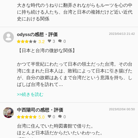
大きな時代のうねりに翻弄されながらもルーツを心の中
に持ち続ける人たち、台湾と日本の複雑だけど近い近代
史における関係
odyssの感想・評価
2023/04/13 21:42
3
0
3.2
【日本と台湾の微妙な関係】
かつて半世紀にわたって日本の領土だった台湾。その台
湾に生まれた日本人は、敗戦によって日本に引き揚げた
が、自分の故郷はあくまで台湾だという意識を持ち、し
ばしば台湾を訪れて…
>>続きを読む
中西陽司の感想・評価
2023/02/04 00:50
0
0
5.0
台湾に住んでいた時図書館で借りた。
ほとんど日本語だからだいたいわかった。