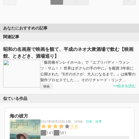
あなたにおすすめの記事
関連記事
昭和の名画座で映画を観て、平成のネオ大衆酒場で飲む【映画
館、ときどき、酒場巡り】
「飯田橋ギンレイホール」で『エブリバディ・ウォン
ツ・サム！！ 世界はボクらの手の中に』を鑑賞 3年前に
公開された『6才のボクが、大人になるまで。』は衝撃の
製作プロセスでした…。そのリチャード・リンク…
>>続きを読む
映画
似ている作品
海の彼方
2017年08月12日上映
、
123分
、
日本
台湾
3.8
141
581