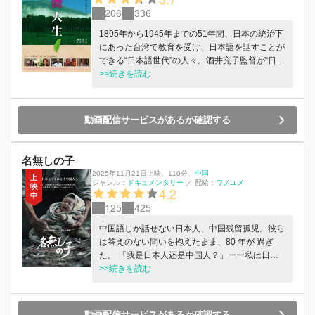
206
336
1895年から1945年までの51年間、日本の統治下
にあった台湾で教育を受け、日本語を話すことが
できる“日本語世代”の人々。酒井充子監督が“日本
語世代”の5人にインタビューを行い、当時や戦後
>>続きを読む
の話を通して、台湾と日本の密接な歴史を振り返
る。
動画配信サービスがあるか確認する
名無しの子
2025年11月21日上映
、
110分
、
中国
ジャンル：
ドキュメンタリー
／
配給：
ワノユメ
4.2
125
425
中国語しか話せない日本人、中国残留孤児。彼ら
は答えのない問いを抱えたまま、80 年が 過ぎ
た。 「我是日本人还是中国人？」ーー私は日本
人なのか、それとも中国人なのか。 1945 年、第
>>続きを読む
二次世界大戦末期。当時の国策により中国・旧満
州に暮らしていた 150 万人の日本人庶民をソ連
軍が襲撃。銃弾が飛び交う中、何万人もの幼い子
動画配信サービスがあるか確認する