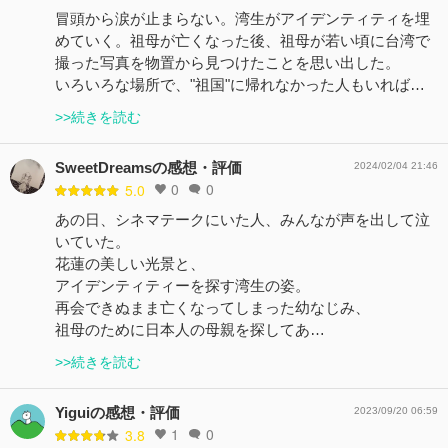
冒頭から涙が止まらない。湾生がアイデンティティを埋
めていく。祖母が亡くなった後、祖母が若い頃に台湾で
撮った写真を物置から見つけたことを思い出した。
いろいろな場所で、"祖国"に帰れなかった人もいれば…
>>続きを読む
SweetDreamsの感想・評価
2024/02/04 21:46
0
0
5.0
あの日、シネマテークにいた人、みんなが声を出して泣
いていた。
花蓮の美しい光景と、
アイデンティティーを探す湾生の姿。
再会できぬまま亡くなってしまった幼なじみ、
祖母のために日本人の母親を探してあ…
>>続きを読む
Yiguiの感想・評価
2023/09/20 06:59
1
0
3.8