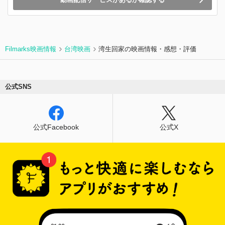
供が現地に取り残され、国籍を失い、“名無しの
子”となった。そんな孤児たちを、貧しい暮らし
にも関わらず自分の子供のように育てた中国の養
父母たち―。 本作は、日本と中国を往来し、残
留孤児とその家族を含む三世代・100 人を徹底取
Filmarks映画情報
台湾映画
湾生回家の映画情報・感想・評価
材。1990 年代に帰国を果たすも日本社会に溶け
込めず、自殺未遂に追い込まれた一世、日本と中
国の双方で差別を受け、その抵抗手段として準暴
力団「チャイニーズドラゴン」を立ち上げた二
公式SNS
世、日中ハーフのルーツを隠し、友達にすら本当
の自分を打ち明けられない三世。 ——あれから
80 年。今もなお運命に翻弄され続ける中国残留
孤児たちを、『再会長江』の竹内亮監督が 2 年に
公式Facebook
公式X
わたり撮影。 彼らは言う——「私たちの戦争は
まだ終わっていない」。中国の心と日本の心を繋
ぐ、魂震わす感動のドキュメンタリー。