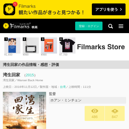
登録・ログイン
映画
1
2
3
4
¥1,650
¥990
¥990
¥7,700
湾生回家の作品情報・感想・評価
湾生回家
（
2015
）
湾生回家／Wansei Back Home
上映日：2016年11月12日
製作国・地域：
台湾
上映時間：111分
監督
ホアン・ミンチェン
486
847