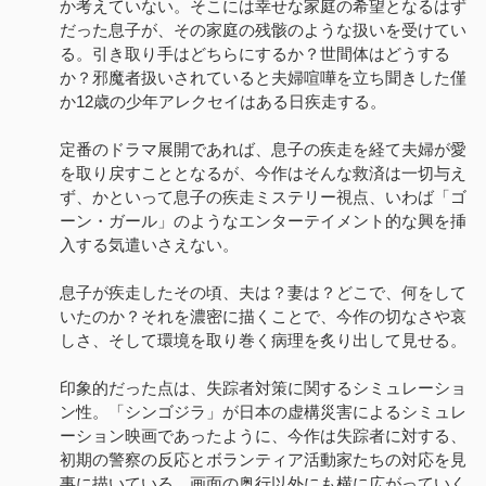
か考えていない。そこには幸せな家庭の希望となるはず
だった息子が、その家庭の残骸のような扱いを受けてい
る。引き取り手はどちらにするか？世間体はどうする
か？邪魔者扱いされていると夫婦喧嘩を立ち聞きした僅
か12歳の少年アレクセイはある日疾走する。
定番のドラマ展開であれば、息子の疾走を経て夫婦が愛
を取り戻すこととなるが、今作はそんな救済は一切与え
ず、かといって息子の疾走ミステリー視点、いわば「ゴ
ーン・ガール」のようなエンターテイメント的な興を挿
入する気遣いさえない。
息子が疾走したその頃、夫は？妻は？どこで、何をして
いたのか？それを濃密に描くことで、今作の切なさや哀
しさ、そして環境を取り巻く病理を炙り出して見せる。
印象的だった点は、失踪者対策に関するシミュレーショ
ン性。「シンゴジラ」が日本の虚構災害によるシミュレ
ーション映画であったように、今作は失踪者に対する、
初期の警察の反応とボランティア活動家たちの対応を見
事に描いている。画面の奥行以外にも横に広がっていく