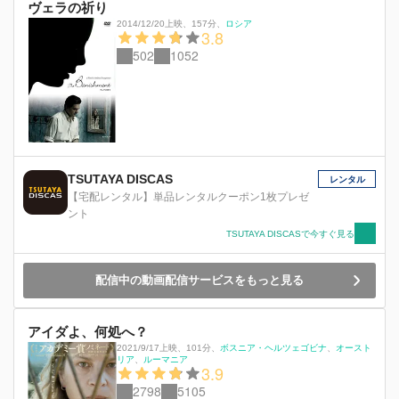
ヴェラの祈り
2014/12/20上映
、
157分
、
ロシア
3.8
502
1052
TSUTAYA DISCAS
レンタル
【宅配レンタル】単品レンタルクーポン1枚プレゼ
ント
TSUTAYA DISCASで今すぐ見る
配信中の動画配信サービスをもっと見る
アイダよ、何処へ？
2021/9/17上映
、
101分
、
ボスニア・ヘルツェゴビナ
オースト
リア
ルーマニア
3.9
2798
5105