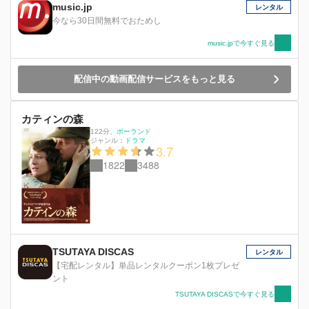
music.jp
レンタル
今なら30日間無料でおためし
music.jpで今すぐ見る
配信中の動画配信サービスをもっと見る
カティンの森
122分
、
ポーランド
ジャンル：
ドラマ
3.7
1822
3488
TSUTAYA DISCAS
レンタル
【宅配レンタル】単品レンタルクーポン1枚プレゼ
ント
TSUTAYA DISCASで今すぐ見る