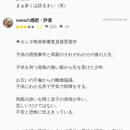
まぁ多くは語るまい（笑）
nanaの感想・評価
2019/11/25 04:08
220
10
3.2
🌟カンヌ映画祭審査員賞受賞作
子供の誘拐事件と両親のそれぞれのその後の人生。
子供を持つ資格の無い親から生を受けた少年。
お互いの不倫からの離婚協議。
子供にわかる所で平気で喧嘩をする。
両親の諍いを聞く息子の表情が辛い。
悲しいだけではない。
不安と恐怖に怯えきっている。