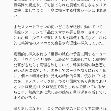
捜索隊の視点や、打ち捨てられた廃墟の哀しさをクリア
に映し出してつつ、丁寧に描写する捜索シーンは印象深
い。
またスマートフォンの使いどころが絶妙に効いていて、
高級レストランで下品にスマホを弄る様や、セルフィー
に励む様、少年の捜査にＳＮＳを駆使する点など、現代
的に精神性のスマホとの癒着や病理性を挿入していた。
意図的に挿入される「世界の滅亡の予言に関するニュー
ス」「ウクライナ情勢」は経済的に成長していく精神的
公害がもたらす病理を映していて、韓国映画の無慈悲な
追い込みに似ていた。国をしての幸せを取りに行くため
に、個々の精神が眼に見えぬ精神的公害に侵されている
のを、ドメスティック的、つまり国家であり家族であり
とマクロ視点×ミクロ視点で落とし込んで描いているか
らこそ、無慈悲さに悲しみの感情と興味深さを感じてし
まうのだろう。
繰り返しになるが、ロシアの寒空の下にクリアに映され