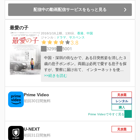
配信中の動画配信サービスをもっと見る
最愛の子
2016/1/16上映
、
130分
、
香港
中国
ジャンル：
ドラマ
サスペンス
3.8
3299
5001
中国・深圳の街なかで、ある日突然姿を消した３
歳の息子ポンポン。両親は必死で愛する息子を探
すが、警察に届け出て、 インターネットを使っ
て情報を求めてもその消息はつかめない。罪の意
>>続きを読む
識と後悔に苛まれながらも、かすかな希望を胸に
探し続けて３年後、 両親は中国北部の村に暮ら
す息子をようやく見つけ出す。だが、６歳になっ
Prime Video
見放題
た彼は実の親のことを何一つ覚えておらず、育て
初回30日間無料
レンタル
の親である最愛の母との別れを嘆き悲しむのだっ
購入
た―。
Prime Videoで今すぐ見る
U-NEXT
見放題
初回31日間無料