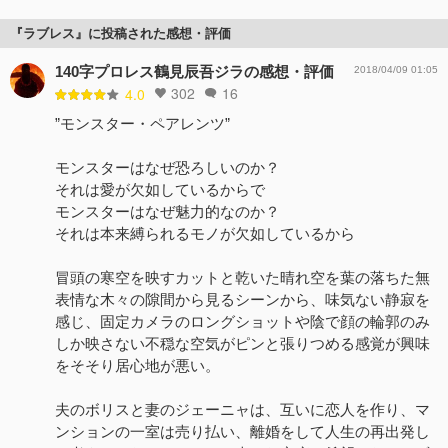
『ラブレス』に投稿された感想・評価
140字プロレス鶴見辰吾ジラの感想・評価
2018/04/09 01:05
302
16
4.0
”モンスター・ペアレンツ”
モンスターはなぜ恐ろしいのか？
それは愛が欠如しているからで
モンスターはなぜ魅力的なのか？
それは本来縛られるモノが欠如しているから
冒頭の寒空を映すカットと乾いた晴れ空を葉の落ちた無
表情な木々の隙間から見るシーンから、味気ない静寂を
感じ、固定カメラのロングショットや陰で顔の輪郭のみ
しか映さない不穏な空気がピンと張りつめる感覚が興味
をそそり居心地が悪い。
夫のボリスと妻のジェーニャは、互いに恋人を作り、マ
ンションの一室は売り払い、離婚をして人生の再出発し