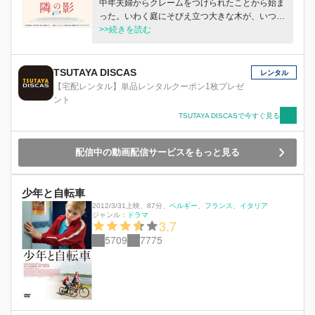
中年夫婦からクレームをつけられたことから始ま
った。いわく庭にそびえ立つ大きな木が、いつも
日光浴をするポーチに影を落としているというの
>>続きを読む
だ。それをきっかけにいがみ合うようになった二
組の夫婦は、何の証拠もないのに身近で相次ぐ不
審な出来事をすべて相手の嫌がらせと思い込むよ
TSUTAYA DISCAS
レンタル
うになる…。その頃、元恋人とのセックス動画が
【宅配レンタル】単品レンタルクーポン1枚プレゼ
原因で妻から三行半を突きつけられ、老夫婦のも
ント
とに転がり込んできた息子も、庭のテントで寝泊
TSUTAYA DISCASで今すぐ見る
まりして隣人の監視を手伝うはめに。やがて老夫
婦が家族同然に可愛がっていた飼い猫が失踪し、
１本の木を挟んで激しく対立していた両家の人々
配信中の動画配信サービスをもっと見る
は、決して越えてはならない危険な一線を踏み越
えていくのだった…。
少年と自転車
2012/3/31上映
、
87分
、
ベルギー
フランス
イタリア
ジャンル：
ドラマ
3.7
5709
7775