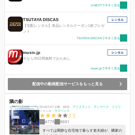
U-NEXTで今すぐ見る
TSUTAYA DISCAS
レンタル
【宅配レンタル】単品レンタルクーポン1枚プレゼ
ント
TSUTAYA DISCASで今すぐ見る
music.jp
レンタル
今なら30日間無料でおためし
music.jpで今すぐ見る
配信中の動画配信サービスをもっと見る
隣の影
2019/7/27上映
、
89分
、
アイスランド
デンマーク
ドイツ
ジャンル：
サスペンス
3.5
4778
8691
すべては閑静な住宅地で暮らす老夫婦が、隣家の