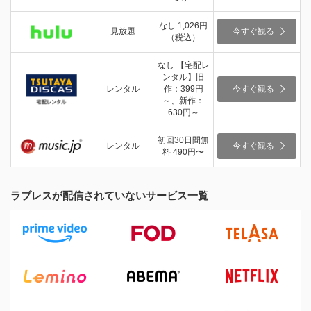
なし 1,026円
見放題
今すぐ観る
（税込）
なし 【宅配レ
ンタル】旧
レンタル
作：399円
今すぐ観る
～、新作：
630円～
初回30日間無
レンタル
今すぐ観る
料 490円〜
ラブレスが配信されていないサービス一覧