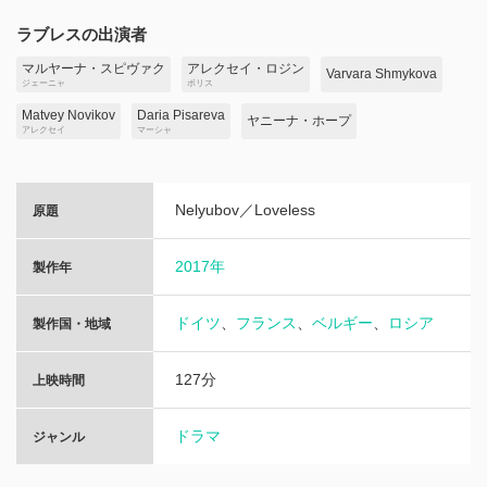
ラブレスの出演者
マルヤーナ・スピヴァク
アレクセイ・ロジン
Varvara Shmykova
ジェーニャ
ボリス
Matvey Novikov
Daria Pisareva
ヤニーナ・ホープ
アレクセイ
マーシャ
Nelyubov／Loveless
原題
2017年
製作年
ドイツ
、
フランス
、
ベルギー
、
ロシア
製作国・地域
127分
上映時間
ドラマ
ジャンル