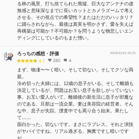
る林の風景、打ち捨てられた廃墟、巨大なアンテナの虚
無感と意味深なまでに長いカットとカメラズームで考え
させる、その視点での希望性？またはただのハッタリ？
に踊らされながら、最後は真実を明かさず、愛を失えば
再構築は可能か？不可能か？を問うような物悲しいエン
ディングにしているのもまた憎い。
ろっちの感想・評価
2019/11/21 02:21
280
4
4.7
まず、物凄〜〜く暗い。そして切ない。そしてクソな両
親。
冷め切った夫婦には、12歳の息子がいる。そして離婚も
決定しているが、問題はお互い息子を欲しがっていない
事。お互い愛人がいて、離婚後の新生活に息子が邪魔な
のである。旦那は一流企業。妻は美容院の経営者。そん
な中、息子が失踪。捜査中でも罵り合う始末。果たし
て……
面白かった。切ないです。まさにラブレス。それと演技
がヤバイですね、リアル過ぎる。胸糞ですし暗いです
が……