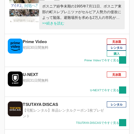
ボスニア紛争末期の1995年7月11日、ボスニア東
部の町スレブレニツァがセルビア人勢力の侵攻に
よって陥落。避難場所を求める2万人の市民が、
町の外れにある国連施設に殺到した。国連保護軍
>>続きを読む
の通訳として働くアイダは、夫と二人の息子を強
引に施設内に招き入れるが、町を支配したムラデ
ィッチ将軍率いるセルビア人勢力は、国連軍との
Prime Video
見放題
合意を一方的に破り、避難民の“移送”とおぞまし
初回30日間無料
レンタル
い処刑を開始する。愛する家族と同胞たちの命を
購入
守るため、アイダはあらゆる手を尽くそうと施設
Prime Videoで今すぐ見る
の内外を奔走するが――。
U-NEXT
見放題
初回31日間無料
U-NEXTで今すぐ見る
TSUTAYA DISCAS
レンタル
【宅配レンタル】単品レンタルクーポン1枚プレゼ
ント
TSUTAYA DISCASで今すぐ見る