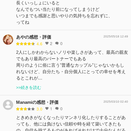
長くいっしょにいると
なんでもつい当たり前になってしまうけど
いつまでも感謝と思いやりの気持ちを忘れずに、
ってね
あやの感想・評価
2025/05/18 12:49
2
0
4.6
2人にしかわからないノリや楽しさがあって、最高の親友
でもあり最高のパートナーでもある
周りのように俗に言う"普通なカップル"じゃないかもし
れないけど、自分たち・自分個人にとっての幸せを考え
るとこれが…
>>続きを読む
Manamiの感想・評価
2025/03/10 02:40
1
0
3.0
ときめきがなくなったりマンネリ化したりすることがあ
っても、他には負けない信頼や時を経て築いてきたも
の、自信を持てるものがあればそれだけで十分なんだろ