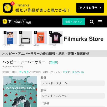
登録・ログイン
映画
1
2
3
4
¥1,650
¥990
¥990
¥7,700
ハッピー・アニバーサリーの作品情報・感想・評価・動画配信
ハッピー・アニバーサリー
（
2018
）
Happy Anniversary
製作国・地域：
アメリカ
上映時間：78分
ジャンル：
ドラマ
オムニバス
監督
ジャレド・スターン
脚本
ジャレド・スターン
出演者