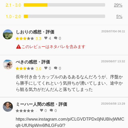
2.1 - 3.0
29%
1.0 - 2.0
5%
しおりの感想・評価
2026/07/04 06:11
4
0
3.3
このレビューはネタバレを含みます
ぺきの感想・評価
2026/06/07 13:32
0
0
3.0
長年付き合うカップルのあるあるなんだろうが、序盤か
ら勝手にしてくれという気持ちが湧いてしまい、途中か
ら観る気力がだんだんと落ちてしまった
ミーハー人間の感想・評価
2026/04/08 13:29
0
0
-
https://www.instagram.com/p/CLGVDTPDx0jNUBIvjWMC
qIt-UfUNpWm6fNLGFs0/?