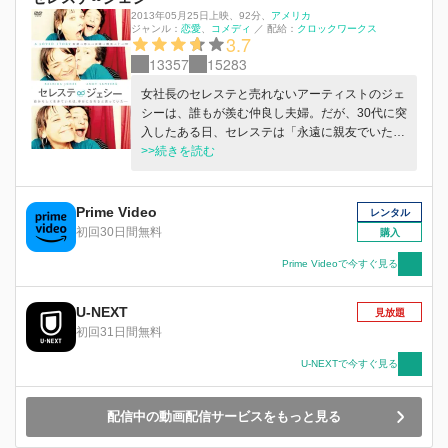
2013年05月25日上映
、
92分
、
アメリカ
ジャンル：
恋愛
コメディ
／
配給：
クロックワークス
3.7
13357
15283
女社長のセレステと売れないアーティストのジェ
シーは、誰もが羨む仲良し夫婦。だが、30代に突
入したある日、セレステは「永遠に親友でいた
い」と離婚を決意する。ジェシーは未練たらたら
>>続きを読む
な一方、セレステは親友の関係に大満足だった
が…。
Prime Video
レンタル
初回30日間無料
購入
Prime Videoで今すぐ見る
U-NEXT
見放題
初回31日間無料
U-NEXTで今すぐ見る
配信中の動画配信サービスをもっと見る