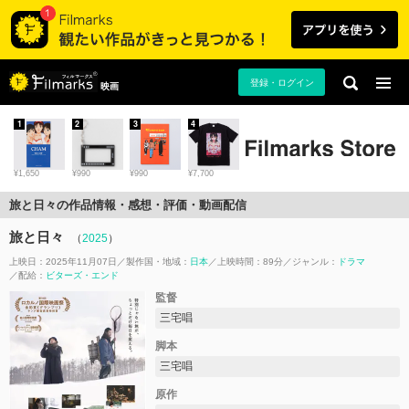
登録・ログイン
映画
1
2
3
4
¥1,650
¥990
¥990
¥7,700
旅と日々の作品情報・感想・評価・動画配信
旅と日々
（
2025
）
上映日：2025年11月07日
製作国・地域：
日本
上映時間：89分
ジャンル：
ドラマ
配給：
ビターズ・エンド
監督
三宅唱
脚本
三宅唱
原作