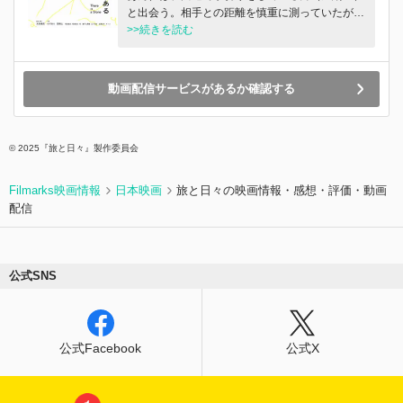
と出会う。相手との距離を慎重に測っていたが、
いつしか二人は上流へ向かって歩きだしていた
>>続きを読む
――
動画配信サービスがあるか確認する
© 2025『旅と日々』製作委員会
Filmarks映画情報
日本映画
旅と日々の映画情報・感想・評価・動画
配信
公式SNS
公式Facebook
公式X