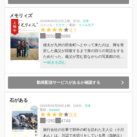
メモリィズ
2026年06月12日上映
、
97分
、
日本
ジャンル：
ドラマ
／
配給：
リトルモア
4.1
2053
5686
雄太が九州の⽥舎町へとやって来たのは、脚を⾻
折した義⽗が回復するまで⾝の回りの世話をする
ためだった。義⽗が営む昔ながらの写真館の仕事
を⼿伝いながら、東京にいる妻と娘との間で、ス
>>続きを読む
マホで撮った映像を交わす。⼤きな事件は何も起
こらないが、⽇々の些細な出来事と、その記録と
記憶の連なりに、家族の⼈⽣という⻑い時間の存
動画配信サービスがあるか確認する
在が、静かに、鮮やかに浮かび上がってくる
──。
石がある
2024年09月06日上映
、
104分
、
日本
配給：
inasato
3.8
1282
4749
旅行会社の仕事で郊外の町を訪れた主人公（小川
あん）は、川辺で水切りをしている男（加納土）