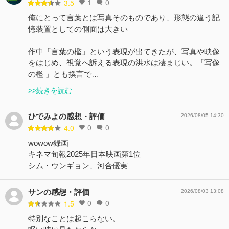
1
0
3.5
俺にとって言葉とは写真そのものであり、形態の違う記
憶装置としての側面は大きい
作中「言葉の檻」という表現が出てきたが、写真や映像
をはじめ、視覚へ訴える表現の洪水は凄まじい。「写像
の檻 」とも換言で…
>>続きを読む
ひでみよの感想・評価
2026/08/05 14:30
0
0
4.0
wowow録画
キネマ旬報2025年日本映画第1位
シム・ウンギョン、河合優実
サンの感想・評価
2026/08/03 13:08
0
0
1.5
特別なことは起こらない。