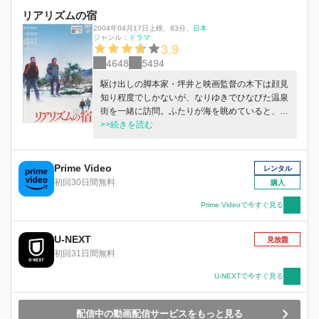
リアリズムの宿
2004年04月17日上映
、
83分
、
日本
ジャンル：
ドラマ
3.9
4648
5494
駆け出しの脚本家・坪井と映画監督の木下は顔見
知り程度でしかないが、なりゆきでひなびた温泉
街を一緒に訪問。ふたりが海を眺めていると、若
い女性が半裸で駆けてくる。「一切合財を波にさ
>>続きを読む
らわれた」という彼女を加え、ちぐはぐな旅を続
けるが…。
Prime Video
レンタル
初回30日間無料
購入
Prime Videoで今すぐ見る
U-NEXT
見放題
初回31日間無料
U-NEXTで今すぐ見る
配信中の動画配信サービスをもっと見る