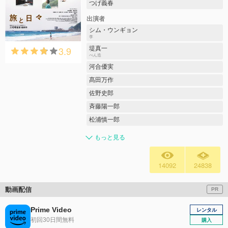
つげ義春
出演者
シム・ウンギョン
李
3.9
堤真一
べん造
河合優実
髙田万作
佐野史郎
斉藤陽一郎
松浦慎一郎
もっと見る
14092
24838
動画配信
PR
Prime Video
レンタル
初回30日間無料
購入