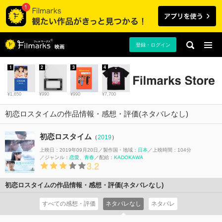
登録・ログイン
映画
1
2
3
4
¥1,650
¥990
¥990
¥7,700
初恋ロスタイムの作品情報・感想・評価(ネタバレなし)
初恋ロスタイム
（
2019
）
上映日：2019年09月20日
製作国・地域：
日本
上映時間：104分
ジャンル：
恋愛
青春
配給：
KADOKAWA
3.2
初恋ロスタイムの作品情報・感想・評価(ネタバレなし)
すべての感想・評価
ネタバレなし
ネタバレ