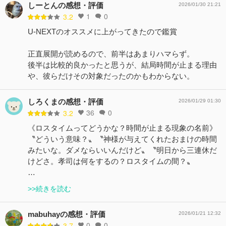
しーとんの感想・評価
2026/01/30 21:21
1
0
3.2
U-NEXTのオススメに上がってきたので鑑賞
正直展開が読めるので、前半はあまりハマらず。
後半は比較的良かったと思うが、結局時間が止まる理由
や、彼らだけその対象だったのかもわからない。
しろくまの感想・評価
2026/01/29 01:30
36
0
3.2
《ロスタイムってどうかな？時間が止まる現象の名前》
〝どういう意味？〟〝神様が与えてくれたおまけの時間
みたいな。ダメならいいんだけど〟〝明日から三連休だ
けどさ。孝司は何をするの？ロスタイムの間？〟
…
>>続きを読む
mabuhayの感想・評価
2026/01/21 12:32
0
0
3.7