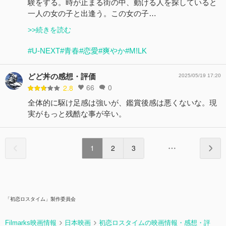
験をする。時が止まる街の中、動ける人を探していると
一人の女の子と出逢う。この女の子…
>>続きを読む
#U-NEXT
#青春
#恋愛
#爽やか
#M!LK
どど丼の感想・評価
2025/05/19 17:20
66
0
2.8
全体的に駆け足感は強いが、鑑賞後感は悪くないな。現
実がもっと残酷な事が辛い。
1
2
3
「初恋ロスタイム」製作委員会
Filmarks映画情報
日本映画
初恋ロスタイムの映画情報・感想・評