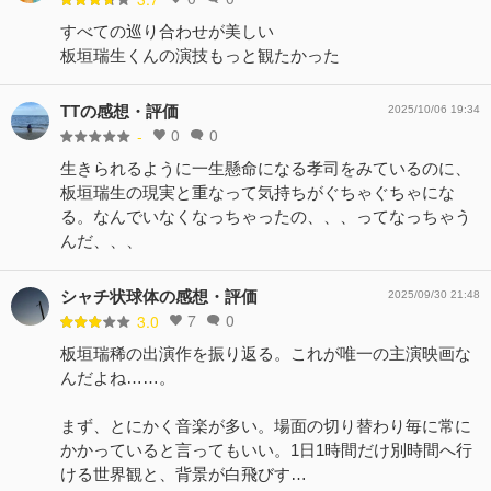
すべての巡り合わせが美しい
板垣瑞生くんの演技もっと観たかった
TTの感想・評価
2025/10/06 19:34
0
0
-
生きられるように一生懸命になる孝司をみているのに、
板垣瑞生の現実と重なって気持ちがぐちゃぐちゃにな
る。なんでいなくなっちゃったの、、、ってなっちゃう
んだ、、、
シャチ状球体の感想・評価
2025/09/30 21:48
7
0
3.0
板垣瑞稀の出演作を振り返る。これが唯一の主演映画な
んだよね……。
まず、とにかく音楽が多い。場面の切り替わり毎に常に
かかっていると言ってもいい。1日1時間だけ別時間へ行
ける世界観と、背景が白飛びす…