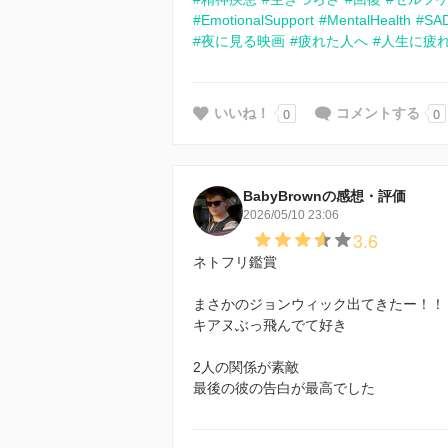
#EmotionalSupport
#MentalHealth
#SA
#夜に見る映画
#疲れた人へ
#人生に疲
0
0
いいね！
コメントする
BabyBrownの感想・評価
2026/05/10 23:06
3.6
ネトフリ鑑賞
まさかのジョンウィック出てきたー！！
キアヌぶっ飛んでて好き
2人の関係が素敵
最後の彼の告白が最高でした