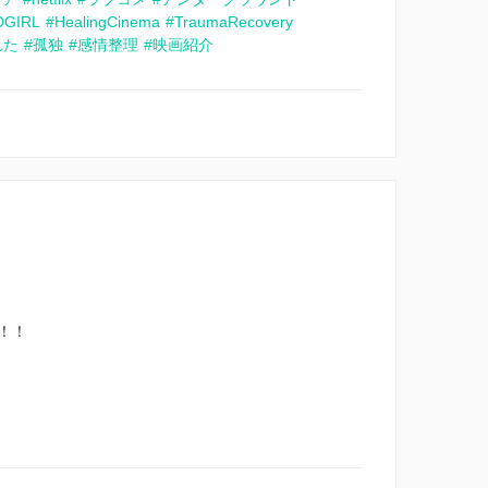
DGIRL
#HealingCinema
#TraumaRecovery
れた
#孤独
#感情整理
#映画紹介
！！