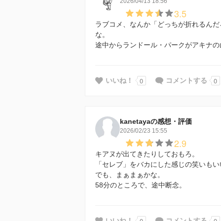
2026/04/13 18:56
3.5
ラブコメ、なんか「どっちが折れるんだ
な。
途中からランドール・パークがアキナの
0
0
いいね！
コメントする
kanetayaの感想・評価
2026/02/23 15:55
2.9
キアヌが出てきたりしておもろ。
「セレブ」をバカにした感じの笑いもい
でも、まぁまぁかな。
58分のところで、途中断念。
0
0
いいね！
コメントする