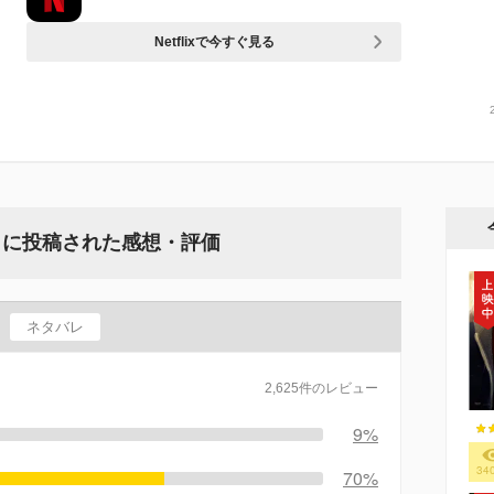
Netflixで今すぐ見る
』に投稿された感想・評価
ネタバレ
2,625件のレビュー
9%
34
70%