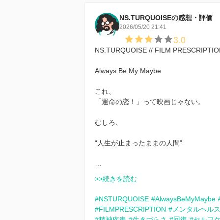
NS.TURQUOISEの感想・評価
2026/05/20 21:41
3.0
NS.TURQUOISE // FILM PRESCRIPTI
Always Be My Maybe
これ、
「運命の恋！」って映画じゃない。
むしろ、
“人生が止まったままの人間”
…
>>続きを読む
#NSTURQUOISE
#AlwaysBeMyMaybe
#FILMPRESCRIPTION
#メンタルヘル
#精神疾患
#生きづらさ
#回復
#セルフ