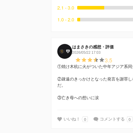
2.1 - 3.0
1.0 - 2.0
はまさきの感想・評価
2026/05/22 17:03
3.5
①焼け木杭に火がついた中年アジア系同
②疎遠のきっかけとなった発言を謝罪し
だ。
③亡き母への想いに涙
0
0
いいね！
コメントする