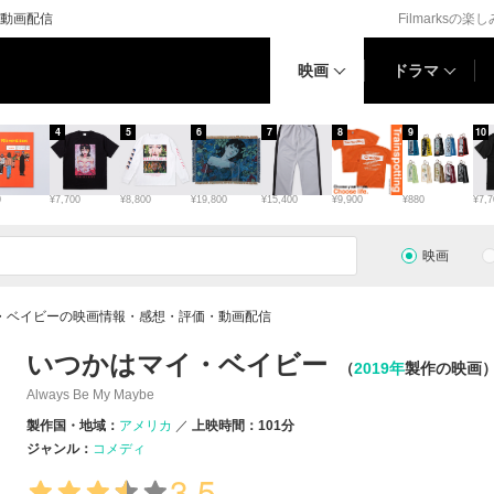
動画配信
Filmarksの楽
映画
ドラマ
4
5
6
7
8
9
10
0
¥7,700
¥8,800
¥19,800
¥15,400
¥9,900
¥880
¥7,7
映画
・ベイビーの映画情報・感想・評価・動画配信
いつかはマイ・ベイビー
（
2019年
製作の映画
Always Be My Maybe
製作国・地域：
アメリカ
上映時間：101分
ジャンル：
コメディ
3.5