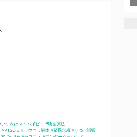
ON
#いつかはマイベイビー
#映画療法
ス
#PTSD
#トラウマ
#解離
#希死念慮
#うつ
#躁鬱
ケア
#netflix
#ラブコメ
#アンダーグラウンド