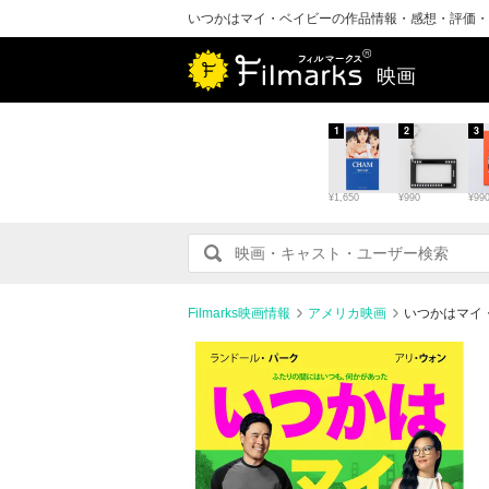
いつかはマイ・ベイビーの作品情報・感想・評価・
映画
1
2
3
¥1,650
¥990
¥99
Filmarks映画情報
アメリカ映画
いつかはマイ