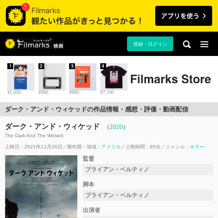
登録・ログイン
映画
1
2
3
4
¥1,650
¥990
¥990
¥7,700
ダーク・アンド・ウィケッドの作品情報・感想・評価・動画配信
ダーク・アンド・ウィケッド
（
2020
）
The Dark And The Wicked
上映日：2021年11月26日
製作国・地域：
アメリカ
上映時間：95分
ジャンル：
ホラー
監督
ブライアン・ベルティノ
脚本
ブライアン・ベルティノ
出演者