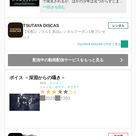
で発見されるが、ほかの少年は見つからずじまい
に限界に達した彼女が生み出した偽りの真実なの
だった。40年後、神経症を患う父の療養のため、
>>続きを読む
か。佳奈と共に母の暮らす実家へと向かった杏里
レジーナの一家がアメリカからスペインの郊外に
は、そこで驚くべき光景を目にする。
引っ越してくる。
TSUTAYA DISCAS
レンタル
【宅配レンタル】単品レンタルクーポン1枚プレゼ
ント
TSUTAYA DISCASで今すぐ見る
配信中の動画配信サービスをもっと見る
ボイス －深淵からの囁き－
98分
、
スペイン
ジャンル：
ホラー
スリラー
3.4
2023
1353