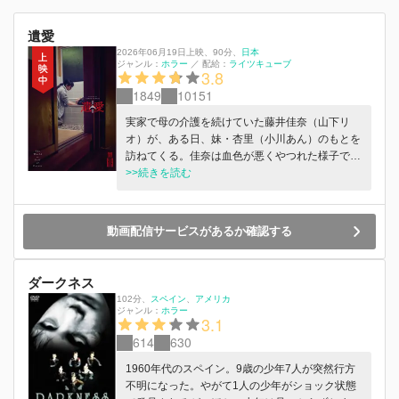
遺愛
2026年06月19日上映
、
90分
、
日本
ジャンル：
ホラー
／
配給：
ライツキューブ
3.8
1849
10151
実家で母の介護を続けていた藤井佳奈（山下リ
オ）が、ある日、妹・杏里（小川あん）のもとを
訪ねてくる。佳奈は血色が悪くやつれた様子で、
自分たちの母が“もう母ではない、何かになって
>>続きを読む
しまった”ことを告げる。 父の死を機に実家に戻
り、献身的に母の介護を続けていた佳奈。だが彼
女は、話しかけてもほとんど無反応で、食べ物を
動画配信サービスがあるか確認する
こぼし、部屋を散らかし、ときに突然噛みついて
くる母に対して次第に苛立ちを募らせ、疲弊して
いく。 そんななか、佳奈の周囲で不幸な出来事
ダークネス
が立て続けに起こり、彼女はその原因が母――今
102分
、
スペイン
アメリカ
はもう母ではない“何か”――による呪いだと考え
ジャンル：
ホラー
3.1
るようになる。そしてその呪いの次の標的は、一
614
630
家と懇意の精神科医・熊谷（マキタスポーツ）、
さらに次は勇太の番なのだと。 果たして、佳奈
1960年代のスペイン。9歳の少年7人が突然行方
が言うように本当に呪いが存在し、家族に危険が
不明になった。やがて1人の少年がショック状態
迫っているのか。それとも、介護に疲れ心身とも