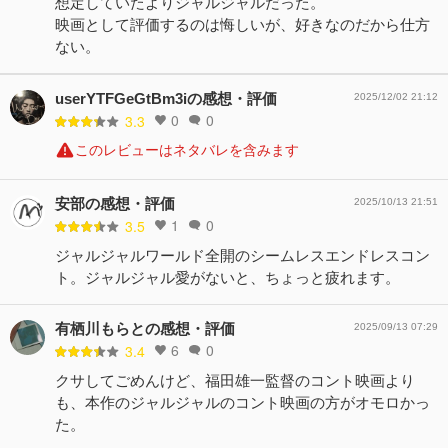
想定していたよりジャルジャルだった。
映画として評価するのは悔しいが、好きなのだから仕方
ない。
userYTFGeGtBm3iの感想・評価
2025/12/02 21:12
0
0
3.3
このレビューはネタバレを含みます
安部の感想・評価
2025/10/13 21:51
1
0
3.5
ジャルジャルワールド全開のシームレスエンドレスコン
ト。ジャルジャル愛がないと、ちょっと疲れます。
有栖川もらとの感想・評価
2025/09/13 07:29
6
0
3.4
クサしてごめんけど、福田雄一監督のコント映画より
も、本作のジャルジャルのコント映画の方がオモロかっ
た。