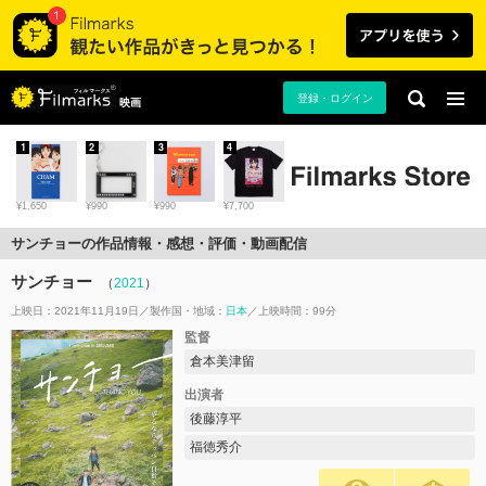
登録・ログイン
映画
1
2
3
4
¥1,650
¥990
¥990
¥7,700
サンチョーの作品情報・感想・評価・動画配信
サンチョー
（
2021
）
上映日：2021年11月19日
製作国・地域：
日本
上映時間：99分
監督
倉本美津留
出演者
後藤淳平
福徳秀介