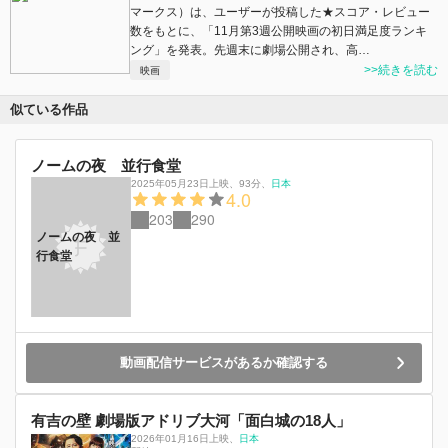
マークス）は、ユーザーが投稿した★スコア・レビュー
数をもとに、「11月第3週公開映画の初日満足度ランキ
ング」を発表。先週末に劇場公開され、高…
>>続きを読む
映画
似ている作品
ノームの夜 並行食堂
2025年05月23日上映
、
93分
、
日本
4.0
203
290
ノームの夜 並
行食堂
動画配信サービスがあるか確認する
有吉の壁 劇場版アドリブ大河「面白城の18人」
2026年01月16日上映
、
日本