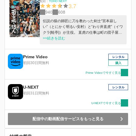
配給：
TOHO NEXT
3.7
940
608
伝説の猿の師匠に刀を教わった剣士“宮本寂し
い”（とにかく明るい安村）と“わり井直虎”（イワ
クラ[蛙亭]）が主役。 直虎の仕事は町の団子屋に
団子を卸す業者をやっている。 しか決まってい
>>続きを読む
ない… 丸投げされたストーリーをオーディショ
ンで選ばれた壁芸人たちが全力で作りだし、有吉
監督が先に撮ったエンディングと繋がって最高の
Prime Video
レンタル
物語が出来るのか！？
初回30日間無料
購入
Prime Videoで今すぐ見る
U-NEXT
レンタル
初回31日間無料
U-NEXTで今すぐ見る
配信中の動画配信サービスをもっと見る