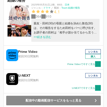
結婚の報告
2025年05月31日上映
、
68分
、
日本
ジャンル：
ドラマ
／
配給：
Team 結婚の報告
4.1
364
910
親友・⽥村(30)の⺟親と結婚を決めた敦也(30)
は、その報告をするため⽥村をバーに呼び出す。
お調⼦者の⽥村は「相⼿が誰か当てるから⾔う
な」と、報告しようとする敦也の⾔葉をさえぎり
>>続きを読む
続け、敦也はなかなか⾔い出せない。敦也の結婚
相⼿がまさか⾃分の⺟とは思わない⽥村は、ゲス
な質問を繰り返す。そんな様⼦をニヤニヤと⾒て
Prime Video
レンタル
いるバーの常連客 槇島（37）もこれから同じく
初回30日間無料
購入
結婚の報告をするという。槇島の待ち合わせの相
⼿、尚実が現れ、槇島は披露宴のスピーチをして
Prime Videoで今すぐ見る
ほしいと頼むが…
U-NEXT
レンタル
初回31日間無料
U-NEXTで今すぐ見る
配信中の動画配信サービスをもっと見る