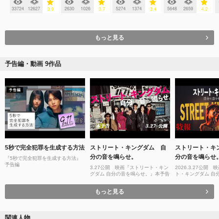
33724
12627
2630
1026
5274
1374
5648
2659
3.9
3.7
3.4
4.2
もっと見る
予告編・動画 9作品
5秒で完全犯罪を生成する方法
ストリート・キングダム 自
ストリート・キ
分の音を鳴らせ。
分の音を鳴らせ
『5秒で完全犯罪を生成する方法』
予告編
3.27公開 映画『ストリート・キン
2026.3.27公開
グダム 自分の音を鳴らせ。』本予告
ト・キングダム 自
せ。』特報
もっと見る
関連人物