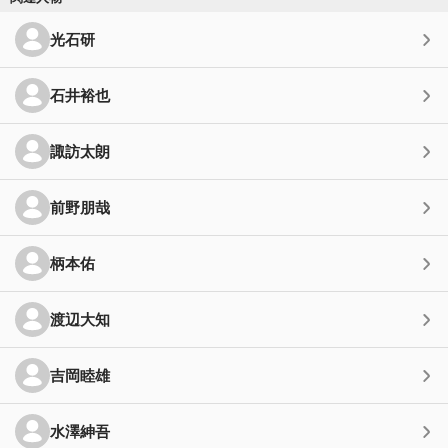
光石研
石井裕也
諏訪太朗
前野朋哉
柄本佑
渡辺大知
吉岡睦雄
水澤紳吾