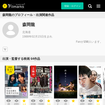
登録・ログイン
森岡龍のプロフィール・出演関連作品
森岡龍
北海道
1988年02月15日生まれ
Fanが
150
人います。
出演・監督する映画 64作品
2026
9.11
上映
28
2355
6598
15340
2
25
2291
6991
3.8
3.9
-
3.6