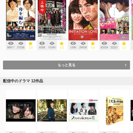
96917
37036
6598
15340
129K
29059
83209
22221
3.8
3.9
3.4
3.4
もっと見る
配信中のドラマ 12作品