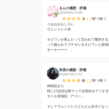
るんの感想・評価
2026/08/03 20:09
4.5
0
0
うおおおもしろい
ヴェントレス😢
オビワンが死んだって言われて慟哭する
って煽られてブチギレるオビワンと師弟
モール〜〜〜、、、
朱里の感想・評価
2026/07/29 17:07
3.8
6
0
神回続きだ
特に17話目以降マジで全部好きアツすぎ
モール登場回...アツい...
そしてヴェントレスどんどん好きになっ