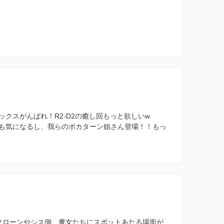
クスがんばれ！R2-D2の癒し回もっと欲しいw
も気になるし、我らのボカターン姐さん登場！！もっ
クローンやシス側、魔女たちにスポットあたる場面が