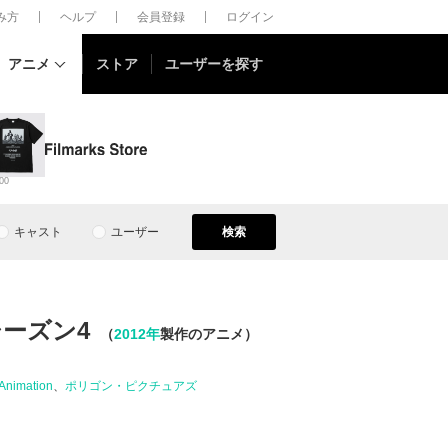
しみ方
ヘルプ
会員登録
ログイン
アニメ
ストア
ユーザーを探す
00
キャスト
ユーザー
検索
ーズン4
（
2012年
製作のアニメ）
 Animation
ポリゴン・ピクチュアズ