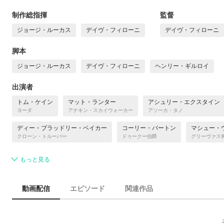
制作総指揮
監督
ジョージ・ルーカス
デイヴ・フィローニ
デイヴ・フィローニ
脚本
ジョージ・ルーカス
デイヴ・フィローニ
ヘンリー・ギルロイ
出演者
トム・ケイン
マット・ランター
アシュリー・エクスタイン
ヨーダ
アナキン・スカイウォーカー
アソーカ・タノ
ディー・ブラッドリー・ベイカー
コーリー・バートン
マシュー・
クローン・トルーパー
ドゥークー伯爵
グリーヴァス
もっと見る
動画配信
エピソード
関連作品