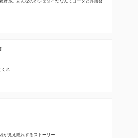
糞野郎。あんなのがジェダイだなんてヨーダと評議会
価
てくれ
因が見え隠れするストーリー