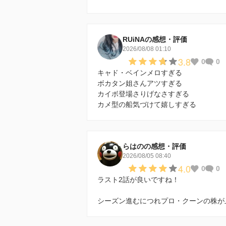
RUiNAの感想・評価
2026/08/08 01:10
3.8
0
0
キャド・ベインメロすぎる
ボカタン姐さんアツすぎる
カイボ登場さりげなさすぎる
カメ型の船気づけて嬉しすぎる
らはのの感想・評価
2026/08/05 08:40
4.0
0
0
ラスト2話が良いですね！
シーズン進むにつれプロ・クーンの株が