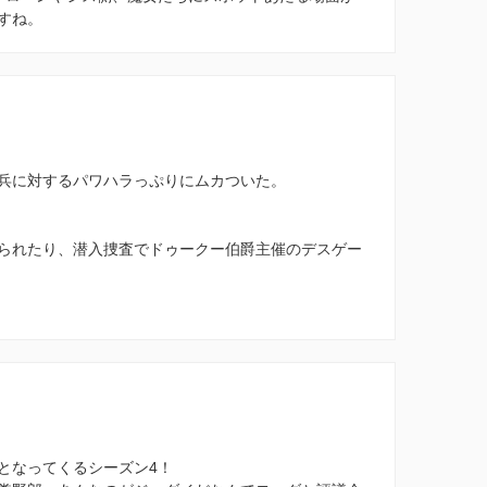
すね。
兵に対するパワハラっぷりにムカついた。
られたり、潜入捜査でドゥークー伯爵主催のデスゲー
となってくるシーズン4！