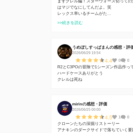
まずクレル編！スターウォーズ切っての
はマジでなにしてんだよ。笑
レックス率いるチームがた…
>>続きを読む
うめぼしすっぱまんの感想・評
2026/06/29 19:54
4.4
0
0
R2とC3POの冒険で1シーズン作品作っ
ハードケースありがとう
クレルは死ね
mirinの感想・評価
2026/06/25 00:00
4.5
1
0
クローンたちの深掘りストーリー
アナキンのダークサイドで落ちていく要