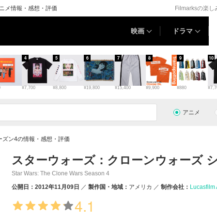
アニメ情報・感想・評価
Filmarksの楽
映画
ドラマ
4
5
6
7
8
9
10
0
¥7,700
¥8,800
¥19,800
¥15,400
¥9,900
¥880
¥7,7
アニメ
ーズン4の情報・感想・評価
スターウォーズ：クローンウォーズ シ
Star Wars: The Clone Wars Season 4
公開日：2012年11月09日
製作国・地域：
アメリカ
制作会社：
Lucasfilm
4.1