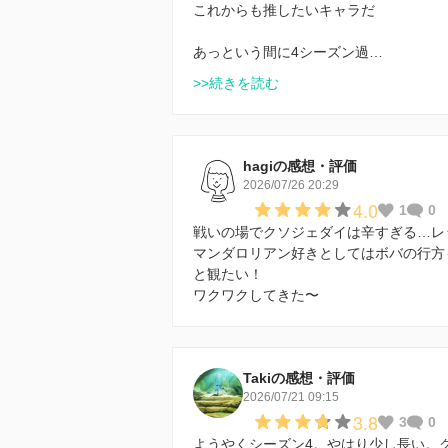
これからも推したいキャラだ
あっという間に4シーズン過…
>>続きを読む
hagiの感想・評価
2026/07/26 20:29
4.0
1
0
戦いの場でクソジェダイは辛すぎる…レッ
マンダロリアン好きとしてはボバの行方
と観たい！
ワクワクしてきた〜
Takiの感想・評価
2026/07/21 09:15
3.8
3
0
ようやくシーズン4。やはり少し長い。