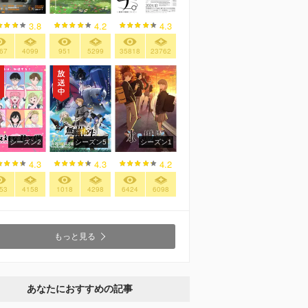
3.8
4.2
4.3
67
4099
951
5299
35818
23762
シーズン2
シーズン5
シーズン1
4.3
4.3
4.2
53
4158
1018
4298
6424
6098
もっと見る
あなたにおすすめの記事