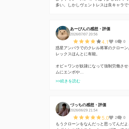
多い。しかしヴェントレスは良キャラで
あーびんの感想・評価
2026/07/07 20:56
4.1
6
0
惑星アンバラでのクレル将軍のクローン
レックスほんとに有能。
オビ＝ワンが奴隷になって強制労働させ
ムにエンボや…
>>続きを読む
づっちの感想・評価
2026/06/29 21:54
5.0
2
0
もうクローンをなんだっと思ってんだよ