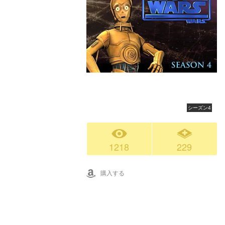
シーズン4
1218
229
購入する