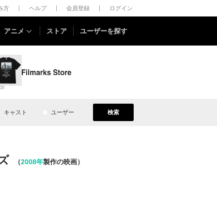
しみ方
ヘルプ
会員登録
ログイン
アニメ
ストア
ユーザーを探す
00
キャスト
ユーザー
検索
ズ
（
2008年
製作の映画）