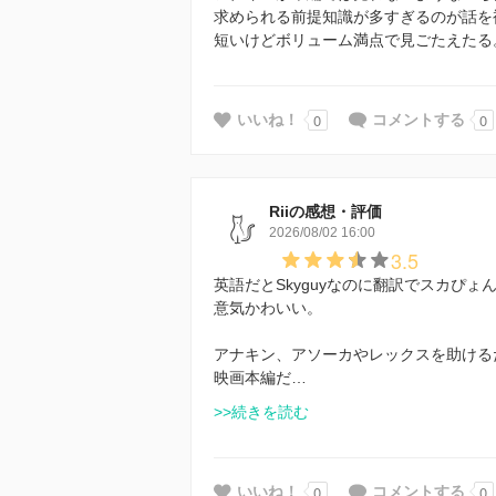
求められる前提知識が多すぎるのが話を
短いけどボリューム満点で見ごたえたる
0
0
いいね！
コメントする
Riiの感想・評価
2026/08/02 16:00
3.5
英語だとSkyguyなのに翻訳でスカぴ
意気かわいい。
アナキン、アソーカやレックスを助ける
映画本編だ…
>>続きを読む
0
0
いいね！
コメントする