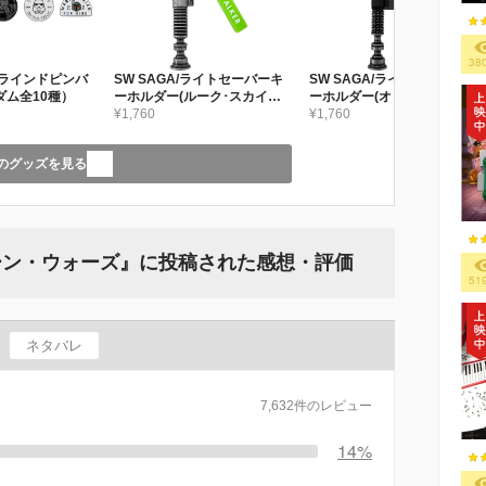
38
/ブラインドピンバ
SW SAGA/ライトセーバーキ
SW SAGA/ライトセーバーキ
ダム全10種）
ーホルダー(ルーク･スカイウ
ーホルダー(オビ=ワン･ケノ
ォーカー)
¥1,760
ービ)
¥1,760
のグッズを見る
ーン・ウォーズ』に投稿された感想・評価
51
ネタバレ
7,632件のレビュー
14%