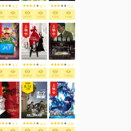
4.3
4.1
3.2
046
43452
28787
15925
1558
1496
SW SAGA/ブラインドポーチ
SW SAGA/ライトセーバーキ
SW SAGA
（ランダム全10種）
ーホルダー(ダース･ベイダー)
キーチェーン
¥1,320
¥1,760
種）
¥935
4.1
4.1
4.1
950
38441
86863
82376
2759
15302
2026
8.14
上映
4.1
4.0
3.9