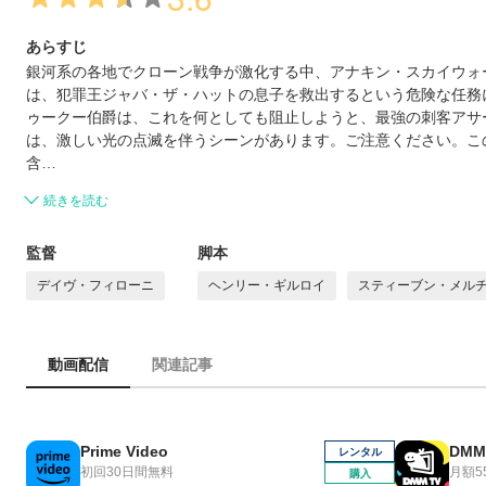
あらすじ
銀河系の各地でクローン戦争が激化する中、アナキン・スカイウォ
は、犯罪王ジャバ・ザ・ハットの息子を救出するという危険な任務
ゥークー伯爵は、これを何としても阻止しようと、最強の刺客アサ
は、激しい光の点滅を伴うシーンがあります。ご注意ください。こ
含…
続きを読む
監督
脚本
デイヴ・フィローニ
ヘンリー・ギルロイ
スティーブン・メル
動画配信
関連記事
Prime Video
DMM
レンタル
初回30日間無料
月額5
購入