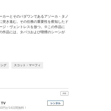
ーカーとそのパダワンであるアソーカ・タノ
に突き進む。その任務の重要性を察知したド
ージ・ヴェントレスを放つ。※この作品に
の作品には、タバコおよび喫煙のシーンが
チング
スコット・マーフィ
PR
 TV
レンタル
50円が14日間無料！