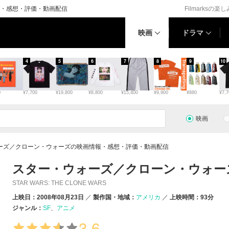
・感想・評価・動画配信
Filmarksの楽
映画
ドラマ
4
5
6
7
8
9
10
0
¥7,700
¥19,800
¥8,800
¥15,400
¥9,900
¥880
¥7,7
映画
ーズ／クローン・ウォーズの映画情報・感想・評価・動画配信
スター・ウォーズ／クローン・ウォー
STAR WARS: THE CLONE WARS
上映日：2008年08月23日
製作国・地域：
アメリカ
上映時間：93分
ジャンル：
SF
アニメ
3.6