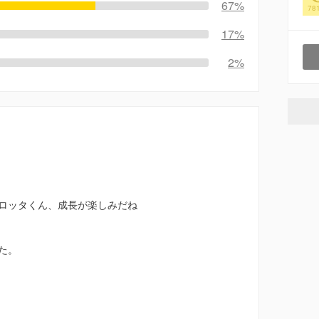
67%
78
17%
2%
ロッタくん、成長が楽しみだね
た。