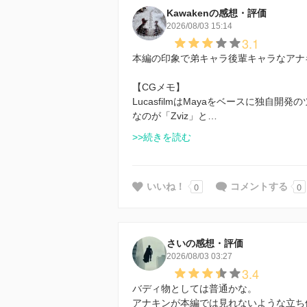
Kawakenの感想・評価
2026/08/03 15:14
3.1
本編の印象で弟キャラ後輩キャラなアナ
【CGメモ】
LucasfilmはMayaをベースに独
なのが「Zviz」と…
>>続きを読む
0
0
いいね！
コメントする
さいの感想・評価
2026/08/03 03:27
3.4
バディ物としては普通かな。
アナキンが本編では見れないような立ち