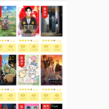
4.2
4.3
3.8
27
5215
9584
12485
1120
4058
シーズン1
3.5
4.4
4.2
10
2727
5767
2761
6375
6095