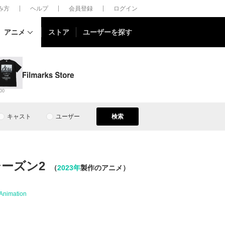
しみ方
ヘルプ
会員登録
ログイン
アニメ
ストア
ユーザーを探す
00
キャスト
ユーザー
検索
ーズン2
（
2023年
製作のアニメ）
 Animation