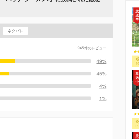
ネタバレ
945件のレビュー
49%
9
45%
4%
1%
14