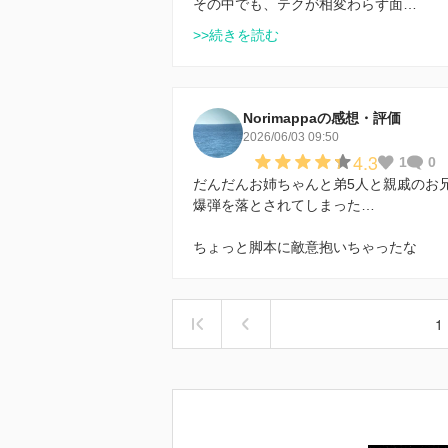
その中でも、テクが相変わらず面…
>>続きを読む
Norimappaの感想・評価
2026/06/03 09:50
4.3
1
0
だんだんお姉ちゃんと弟5人と親戚のお
爆弾を落とされてしまった…
ちょっと脚本に敵意抱いちゃったな
1