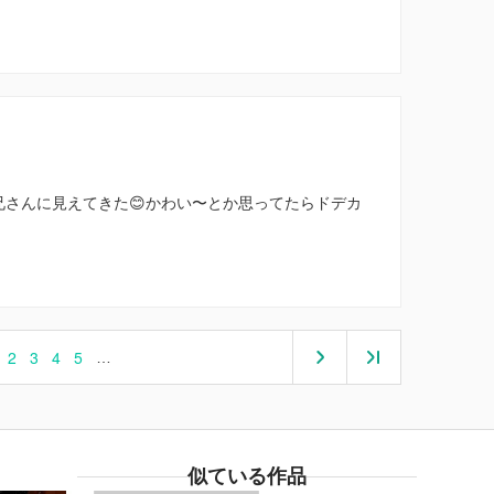
兄さんに見えてきた😊かわい〜とか思ってたらドデカ
2
3
4
5
…
似ている作品