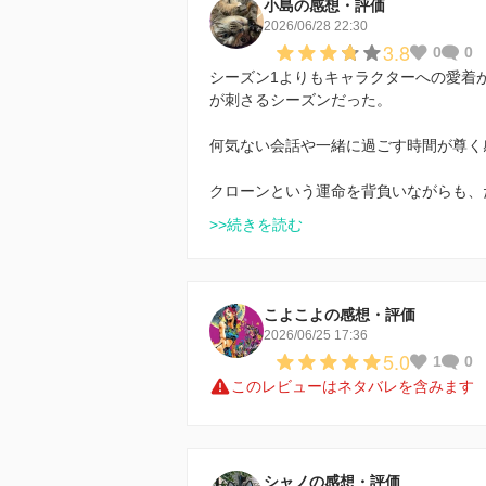
小島の感想・評価
2026/06/28 22:30
3.8
0
0
シーズン1よりもキャラクターへの愛着
が刺さるシーズンだった。
何気ない会話や一緒に過ごす時間が尊く
クローンという運命を背負いながらも、
>>続きを読む
こよこよの感想・評価
2026/06/25 17:36
5.0
1
0
このレビューはネタバレを含みます
シャノの感想・評価