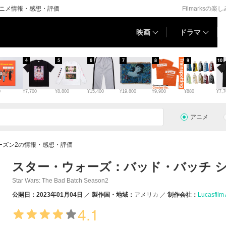
アニメ情報・感想・評価
Filmarksの楽
映画
ドラマ
4
5
6
7
8
9
10
0
¥7,700
¥8,800
¥15,400
¥19,800
¥9,900
¥880
¥7,7
アニメ
ーズン2の情報・感想・評価
スター・ウォーズ：バッド・バッチ シ
Star Wars: The Bad Batch Season2
公開日：2023年01月04日
製作国・地域：
アメリカ
制作会社：
Lucasfilm
4.1