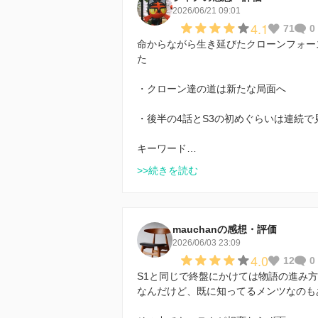
2026/06/21 09:01
4.1
71
0
命からながら生き延びたクローンフォー
た
・クローン達の道は新たな局面へ
・後半の4話とS3の初めぐらいは連続
キーワード…
>>続きを読む
mauchanの感想・評価
2026/06/03 23:09
4.0
12
0
S1と同じで終盤にかけては物語の進み
なんだけど、既に知ってるメンツなのも