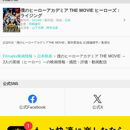
僕のヒーローアカデミア THE MOVIE ヒーローズ：
ライジング
製作年：
2019年
/ 製作国・地域：
日本
監督：
長崎健司
出演者：
山下大輝
、
岡本信彦
(C)2018「僕のヒーローアカデミアTHE MOVIE」製作委員会 (C)堀越耕平／集英社
Filmarks映画情報
日本映画
僕のヒーローアカデミア THE MOVIE ～
2人の英雄（ヒーロー）～の映画情報・感想・評価・動画配信
公式SNS
公式Facebook
公式X