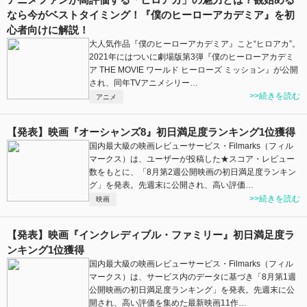
なら今がベストタイミング！『僕のヒーローアカデミア』を初
心者向けに解説！
大人気作品『僕のヒーローアカデミア』こと“ヒロアカ”。
2021年にはついに劇場版第3弾『僕のヒーローアカデミ
ア THE MOVIE ワールド ヒーローズ ミッション』が公開
され、同年TVアニメシリー…
>>続きを読む
アニメ
【発表】映画『オーシャンズ8』初日満足度ランキング1位獲得
国内最大級の映画レビューサービス・Filmarks（フィル
マークス）は、ユーザーが投稿した★スコア・レビュー
数をもとに、「8月第2週公開映画の初日満足度ランキン
グ」を発表。先週末に公開され、高い評価…
>>続きを読む
映画
【発表】映画『インクレディブル・ファミリー』初日満足度ラ
ンキング1位獲得
国内最大級の映画レビューサービス・Filmarks（フィル
マークス）は、サービス内のデータに基づき「8月第1週
公開映画の初日満足度ランキング」を発表。先週末に公
開され、高い評価を集めた最新映画11作…