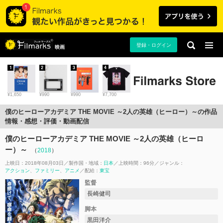
登録・ログイン
映画
1
2
3
4
¥1,650
¥990
¥990
¥7,700
僕のヒーローアカデミア THE MOVIE ～2人の英雄（ヒーロー）～の作品
情報・感想・評価・動画配信
僕のヒーローアカデミア THE MOVIE ～2人の英雄（ヒーロ
ー）～
（
2018
）
上映日：2018年08月03日
製作国・地域：
日本
上映時間：96分
ジャンル：
アクション
ファミリー
アニメ
配給：
東宝
監督
長崎健司
脚本
黒田洋介