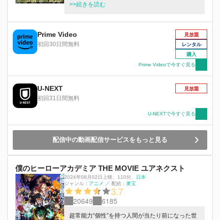
事前にキャッチしたプロヒーローたちが現場に駆
>>続きを読む
け付け、激しい戦いを繰り広げる。その戦いの
中、その【何か】は、仲間とともに去って行っ
た。「実験は、成功した―。」という言葉を残し
Prime Video
見放題
て。 ちょうどその頃、出久たち雄英高校ヒーロ
初回30日間無料
レンタル
ー科1年A組の面々は、引退したNo.1ヒーロー・
購入
オールマイトの後を継ぐ“次世代のヒーロー育成
Prime Videoで今すぐ見る
プロジェクト”の一環として、クラス全員で期間
限定の校外ヒーロー活動のために日本のはるか南
U-NEXT
に位置する離島・那(な)歩(ぶ)島(とう)を訪れてい
見放題
た。ここしばらく大きな事件が全く起きていない
初回31日間無料
平和な島で、駐在ヒーローとして島の人々の生活
U-NEXTで今すぐ見る
を助けながら、忙しく、それでいてのんびりとし
た時間を過ごす中、出久たちは真(ま)幌(ほろ)と
活(かつ)真(ま)という二人の姉弟と出会う。ヒー
配信中の動画配信サービスをもっと見る
ローに憧れる活真と早速打ち解ける出久だった
が、なぜか真幌は、かたくなに活真を出久たちか
ら遠ざけるのだった。 そんな中、突如謎の敵＜
僕のヒーローアカデミア THE MOVIE ユアネクスト
ヴィラン＞たちが那歩島に襲来、次々と島の施設
2024年08月02日上映
、
110分
、
日本
を破壊していく。それを指揮するのは、「ナイ
ジャンル：
アニメ
／
配給：
東宝
3.7
ン」。出久、爆豪ら1年A組のメンバーは力を合
20649
6185
わせて敵＜ヴィラン＞に立ち向かうが、ナインの
圧倒的な“個性”と力は想像を遥かに超えるものだ
超常能力“個性”を持つ人間が当たり前になった世
った。 なぜ、ナインたちは那歩島を襲撃したの