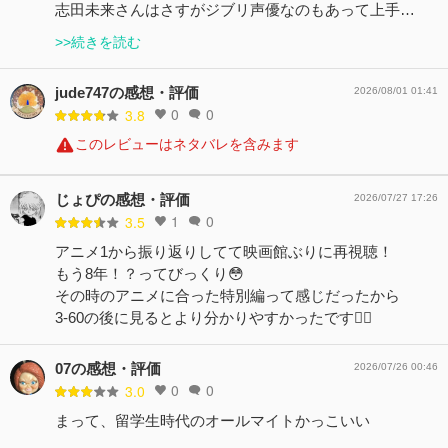
志田未来さんはさすがジブリ声優なのもあって上手…
>>続きを読む
jude747の感想・評価
2026/08/01 01:41
0
0
3.8
このレビューはネタバレを含みます
じょぴの感想・評価
2026/07/27 17:26
1
0
3.5
アニメ1から振り返りしてて映画館ぶりに再視聴！
もう8年！？ってびっくり😳
その時のアニメに合った特別編って感じだったから
3-60の後に見るとより分かりやすかったです🙆‍♀️
07の感想・評価
2026/07/26 00:46
0
0
3.0
まって、留学生時代のオールマイトかっこいい