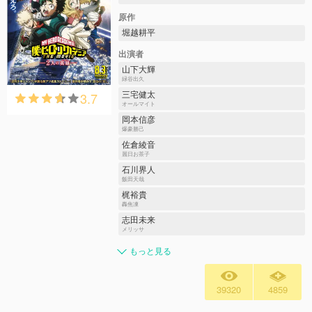
原作
堀越耕平
出演者
山下大輝
緑谷出久
3.7
三宅健太
オールマイト
岡本信彦
爆豪勝己
佐倉綾音
麗日お茶子
石川界人
飯田天哉
梶裕貴
轟焦凍
志田未来
メリッサ
もっと見る
39320
4859