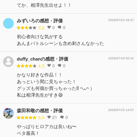
てか、相澤先生出せよ！！
みずいろの感想・評価
2026/07/22 04:37
0
0
3.2
初心者向けな気がする
あんまバトルシーンも含め刺さんなかった
duffy_chanの感想・評価
2026/07/16 00:31
0
0
4.3
かなり好きな作品！！
あっという間に見ちゃった！
グッズも何個か買っちゃったჱ̒ ᴖ⩊ᴖ ）‪ ‪
私は相澤先生がすき😆
森田和敬の感想・評価
2026/07/15 14:07
21
0
5.0
やっぱりヒロアカは良いね〜
ベタ最高！