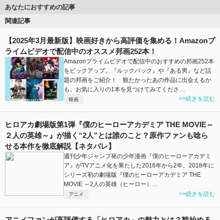
あなたにおすすめの記事
関連記事
【2025年3月最新版】映画好きから高評価を集める！Amazonプ
ライムビデオで配信中のオススメ邦画252本！
Amazonプライムビデオで配信中のおすすめの邦画252本
をピックアップ。『ルックバック』や『ある男』など話
題の邦画をご紹介！ 観たかったあの作品に出会えるか
も。お気に入りの1本を見つけてみてくださ…
>>続きを読む
映画
ヒロアカ劇場版第1弾『僕のヒーローアカデミア THE MOVIE～
２人の英雄～』が描く“2人”とは誰のこと？原作ファンも唸ら
せる本作を徹底解説【ネタバレ】
週刊少年ジャンプ発の少年漫画『僕のヒーローアカデミ
ア』がTVアニメ化を果たした2016年から2年。2018年に
シリーズ初の劇場版『僕のヒーローアカデミア THE
MOVIE ～2人の英雄（ヒーロー）…
>>続きを読む
アニメ
アニメファンが高評価する「ヒロアカ」の魅力とは？観始める