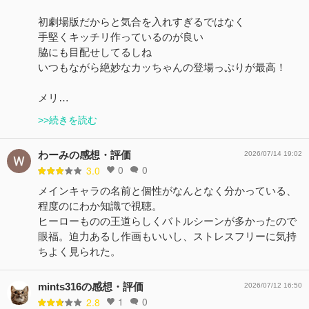
初劇場版だからと気合を入れすぎるではなく
手堅くキッチリ作っているのが良い
脇にも目配せしてるしね
いつもながら絶妙なカッちゃんの登場っぷりが最高！
メリ…
>>続きを読む
わーみの感想・評価
2026/07/14 19:02
0
0
3.0
メインキャラの名前と個性がなんとなく分かっている、
程度のにわか知識で視聴。
ヒーローものの王道らしくバトルシーンが多かったので
眼福。迫力あるし作画もいいし、ストレスフリーに気持
ちよく見られた。
mints316の感想・評価
2026/07/12 16:50
1
0
2.8