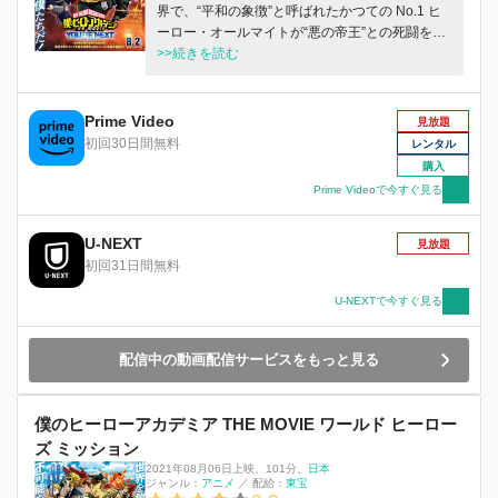
界で、“平和の象徴”と呼ばれたかつての No.1 ヒ
か？そして、出久たち1年A組の“ニューヒーロ
ーロー・オールマイトが“悪の帝王”との死闘を制
ー”たちは、果たして最凶の敵＜ヴィラン＞から
した直後に発した言葉。オールマイトが No,1 ヒ
>>続きを読む
活真と真幌、そして島の人々を守ることができる
ーローの座を退いた後も、彼のヒーローの意志
のか―！？
は、出久たち雄英高校ヒーロー科に受け継がれ
た。 出久たちが雄英 2 年目の春に勃発した、ヒ
Prime Video
見放題
ーローvs 敵＜ヴィラン＞の全面戦争。出久は恐
初回30日間無料
レンタル
るべき力を手に入れた死柄木弔と対峙、激しくぶ
購入
つかり合う。ヒーローと敵＜ヴィラン＞の双方が
Prime Videoで今すぐ見る
大きなダメージを受け、死柄木の撤退により戦い
は一旦の終結を見るが、再び相まみえる決戦の時
U-NEXT
は刻一刻と近づいていた。 そんな全面戦争の影
見放題
響で荒廃した社会に突如、謎の巨大要塞が現れ、
初回31日間無料
次々と街や人を飲み込んでいく。そして出久たち
U-NEXTで今すぐ見る
の前に、“平和の象徴”を思わせる男が立ちはだか
り……
配信中の動画配信サービスをもっと見る
僕のヒーローアカデミア THE MOVIE ワールド ヒーロー
ズ ミッション
2021年08月06日上映
、
101分
、
日本
ジャンル：
アニメ
／
配給：
東宝