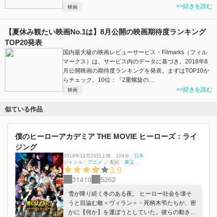
>>続きを読む
映画
【夏休み観たい映画No.1は】8月公開の映画期待度ランキング
TOP20発表
国内最大級の映画レビューサービス・Filmarks（フィル
マークス）は、サービス内のデータに基づき、2018年8
月公開映画の期待度ランキングを発表。まずはTOP10か
らチェック。10位：『2重螺旋の…
>>続きを読む
映画
似ている作品
僕のヒーローアカデミア THE MOVIE ヒーローズ：ライ
ジング
2019年12月20日上映
、
104分
、
日本
ジャンル：
アニメ
／
配給：
東宝
3.9
31410
5262
雪が降り続く冬のある夜。 ヒーロー社会を壊そ
うと目論む敵＜ヴィラン＞・死柄木弔たちが、密
かに【何か】を運ぼうとしていた。彼らの動きを