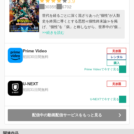
3.9
30355
6702
世代を経るごとに深く混ざりあった“個性”が人類
史を終焉に導くとする思想≪個性終末論≫を掲
げ、“個性”を「病」と称しながら、世界中の“個
性”保持者の殲滅を目論む謎の集団・ヒューマラ
>>続きを読む
イズ。 彼らが世界各国に仕掛けた、“個性”を強制
的に暴走させ崩壊に導く爆弾＜個性因子誘発爆弾
(イディオトリガーボム)＞から人々を救うため、
Prime Video
見放題
全世界のプロヒーローと、その下でインターン中
初回30日間無料
レンタル
だった雄英高校ヒーロー科が招集され、世界選抜
購入
ヒーローチームが結成。各地で爆弾の回収任務に
Prime Videoで今すぐ見る
あたっていた。 エンデヴァー事務所でインター
ン中だった出久・爆豪・轟の３人も、日本から遠
U-NEXT
く離れた国＜オセオン＞で作戦行動中、とある事
見放題
件に巻き込まれた出久が、なんと全国指名手配さ
初回31日間無料
れてしまう。そんな中、ヒューマライズからの犯
U-NEXTで今すぐ見る
行声明が全世界に届く― 「タイムリミットは今
から２時間」 ヒロアカ史上最大の危機を前に、
世界の、そしてヒーロー達の未来が、“彼ら”に託
配信中の動画配信サービスをもっと見る
された―
関連作品