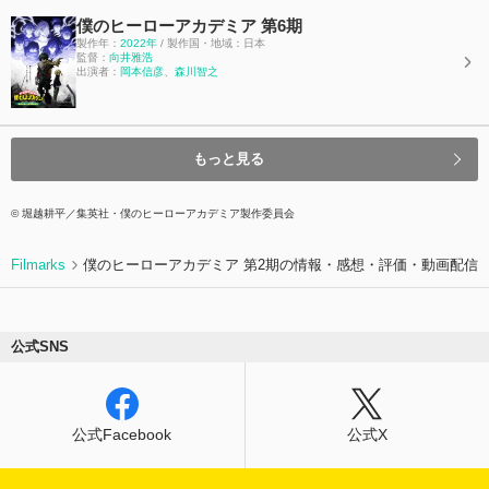
僕のヒーローアカデミア 第6期
製作年：
2022年
/ 製作国・地域：日本
監督：
向井雅浩
出演者：
岡本信彦
、
森川智之
もっと見る
© 堀越耕平／集英社・僕のヒーローアカデミア製作委員会
Filmarks
僕のヒーローアカデミア 第2期の情報・感想・評価・動画配信
公式SNS
公式Facebook
公式X