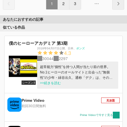
1
2
3
あなたにおすすめの記事
似ている作品
僕のヒーローアカデミア 第3期
2018年04月07日公開
、
日本
、
ボンズ
4.3
30044
2297
超常能力“個性”を持つ人間が当たり前の世界。
No.1ヒーローのオールマイトと出会った“無個
性”の少年・緑谷出久、通称「デク」は、その内
シーズン3
に秘めるヒーローの資質を見出され、オールマイ
>>続きを読む
トから“個性”ワン・フォー・オールを受け継い
だ。デクはヒーロー輩出の名門・雄英高校に入学
し、クラスメイトたちと互いを高め合う切磋琢磨
Prime Video
見放題
の毎日を過ごしていた。 雄英高の生徒同士が激
初回30日間無料
突するビッグイベント「雄英体育祭」、プロヒー
ローの下で技を磨く「職場体験」、“ヒーロー殺
Prime Videoで今すぐ見る
し”ステインとの死闘、期末テストでのオールマ
イトとの戦い、そして敵（ヴィラン）連合の死柄