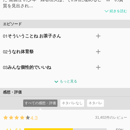
質を見出され…
続きを読む
エピソード
01
そういうことね お茶子さん
“個性”で人々や社会を守る職業「ヒーロー」を多く輩出す
02
うなれ体育祭
る名門・雄英高校の敵＜ヴィラン＞連合襲撃事件から2日
後。出久のヒーロー科1年A組の面々は、事件直後にも関わ
「君が来たってことを世の中に知らしめてほしい！」オー
らず意気が上がっていた。日本中から注目されるビッグイ
03
みんな個性的でいいね
ルマイトから雄英体育祭に向け大きな期待を投げかけら
ベント「雄英高校体育祭」の開催が担任の相澤から告げら
れ、出久は戸惑う。そんな中、ヒーロー科1-Aの教室に敵
「雄英体育祭」が開幕、1年ステージの第1種目「障害物競
れたのだ！活躍次第でプロのスカウトの目にも留まるこの
情視察のため他クラスから多くの人間が押し寄せてきた。
もっと見る
争」がスタートした。まず生徒たちの前に立ち塞がった巨
イベントに向けて、麗日お茶子は目の色を変えて人一倍や
みんなの闘志を目の当たりにし、自分を見つめ直した出久
大な仮想敵＜ヴィラン＞ロボに対し、優勝候補の轟はすさ
る気満々。それにはひとつの理由があり、出久はお茶子か
感想・評価
は気合を入れ直す。それぞれが特訓の日々を重ねて、いよ
まじい冷気の“個性”を放つなど、その力を見せつける。し
ら家族の話を聞かされる。
いよ体育祭当日がやってきた！第一種目は「障害物競
すべての感想・評価
ネタバレなし
ネタバレ
かし、爆豪をはじめ、他の生徒たちも負けておらず、それ
コメント41件
拍手77回
走」。しかしここは雄英高校。ただ障害物競争と呼ぶには
ぞれ“個性”を発揮して先行する轟を追う。そして出久
あまりにも過酷なレースがスタート！
4.3
は、“個性”を使わず機転を利かせた作戦で勝負！1位をめざ
31,402件のレビュー
コメント41件
拍手87回
しゴールに向かって競り合う爆豪と轟を相手に予想外の猛
4.1 - 5.0
追を見せる！勝負は最終関門へ！
59%