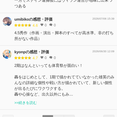
一方でステイン逮捕後にはヴィラン連合が地味に出来つ
つある
umibikoの感想・評価
2026/07/06 15:39
0
0
4.6
4.5秀作（作画・演出・脚本のすべてが高水準。非の打ち
所がない作品）
kyonpの感想・評価
2026/06/30 12:09
0
0
4.7
2期はなんといっても体育祭が面白い！
轟をはじめとして、1期で描かれてていなかった雄英のみ
んなの詳細な個性や戦い方が描かれていて、新しい個性
が出るたびにワクワクする。
轟や心操など、出久以外にもみ…
>>続きを読む