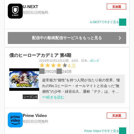
そのエリを恐るべき計画に利用する「死穢八斎
U-NEXT
見放題
會」の若頭オーバーホール、エリを救うための死
初回31日間無料
闘。エリや雄英生徒の皆を笑顔にするための文化
祭。新たなヒーローランキングの発表・・・。慌
U-NEXTで今すぐ見る
ただしい日々の中、デクは着実に成長を続けてい
く。その一方で、死柄木弔率いる敵＜ヴィラン＞
配信中の動画配信サービスをもっと見る
連合もその力を蓄えていた。 “最高のヒーロー”を
目指すデクの次なる試練、それは同じくヒーロー
を目指す1年B組との、互いのプライドを懸けた
僕のヒーローアカデミア 第4期
対抗戦！体育祭以来の直接対決に、生徒たちの意
気は上がる。そんな中、デクの中で新たな“何
2019年10月12日公開
、
24分
、
日本
、
ボンズ
4.3
か”が目覚めようとしていた―。
29028
2408
超常能力“個性”を持つ人間が当たり前の世界。憧
れのNo.1ヒーロー・オールマイトと出会った“無
個性”の少年・緑谷出久、通称「デク」は、その
シーズン4
内に秘めるヒーローの資質を見出され、オールマ
>>続きを読む
イトから“個性”ワン・フォー・オールを受け継い
だ。デクはヒーロー輩出の名門・雄英高校に入学
し、“個性”で社会や人々を救ける“ヒーロー”にな
Prime Video
見放題
ることを目指して、クラスメイトたちと試練の毎
初回30日間無料
日を過ごしていた。 宿敵オール・フォー・ワン
を倒したものの力を使い果たしたオールマイトは
Prime Videoで今すぐ見る