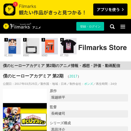
登録・ログイン
アニメ
1
2
3
4
¥1,650
¥990
¥990
¥7,700
僕のヒーローアカデミア 第2期のアニメ情報・感想・評価・動画配信
僕のヒーローアカデミア 第2期
（
2017
）
公開日：2017年03月25日
製作国・地域：
日本
制作会社：
ボンズ
再生時間：24分
原作
堀越耕平
監督
長崎健司
シリーズ構成
黒田洋介