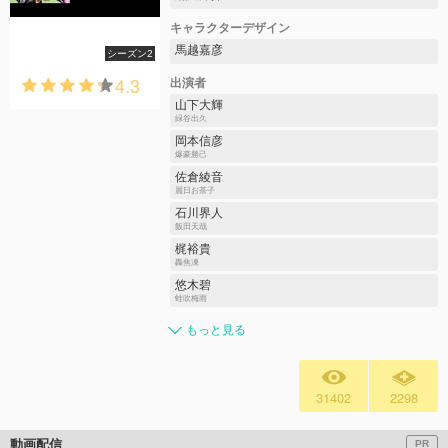
キャラクターデザイン
馬越嘉彦
シーズン2
4.3
出演者
山下大輝
緑谷出久
岡本信彦
爆豪勝己
佐倉綾音
麗日お茶子
石川界人
飯田天哉
梶裕貴
轟焦凍
悠木碧
蛙吹梅雨
もっと見る
31402
2298
動画配信
PR