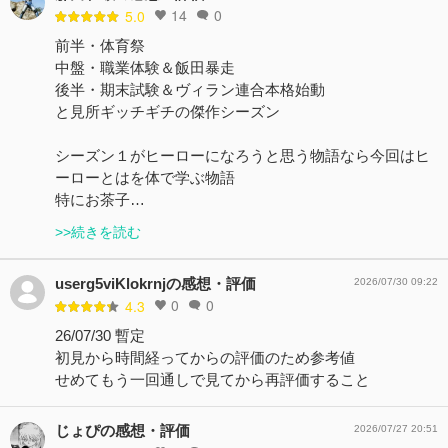
14
0
5.0
前半・体育祭
中盤・職業体験＆飯田暴走
後半・期末試験＆ヴィラン連合本格始動
と見所ギッチギチの傑作シーズン
シーズン１がヒーローになろうと思う物語なら今回はヒ
ーローとはを体で学ぶ物語
特にお茶子…
>>続きを読む
userg5viKlokrnjの感想・評価
2026/07/30 09:22
0
0
4.3
26/07/30 暫定
初見から時間経ってからの評価のため参考値
せめてもう一回通しで見てから再評価すること
じょぴの感想・評価
2026/07/27 20:51