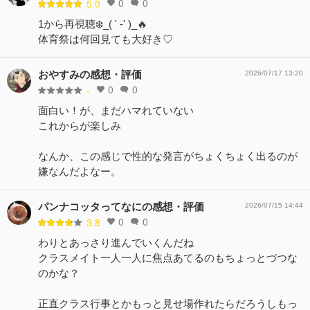
0
0
5.0
1から再視聴❄️_( ' -' )_🔥
体育祭は何回見ても大好き♡
おやすみの感想・評価
2026/07/17 13:20
0
0
-
面白い！が、まだハマれていない
これからが楽しみ
なんか、この感じで性的な発言がちょくちょく出るのが
嫌なんだよなー。
パンナコッタってなにの感想・評価
2026/07/15 14:44
0
0
3.8
わりとあっさり進んでいくんだね
クラスメイト一人一人に焦点あてるのもちょっとづつな
のかな？
正直クラス行事とかもっと見せ場作れたらだろうしもっ