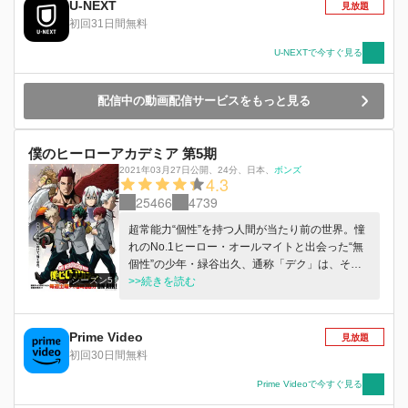
U-NEXT
見放題
木弔との邂逅・・・。次々と課される試練に対し
初回31日間無料
て、デクはヒーローを目指して果敢に立ち向かっ
ていく。一方、死柄木や、オールマイトの宿敵で
U-NEXTで今すぐ見る
ある巨悪オール・フォー・ワンも仲間を増やし、
その悪意をふくらませるのだった。 デクの、最
配信中の動画配信サービスをもっと見る
高のヒーローになるための道と、敵（ヴィラン）
たちとの戦いは、ますます加速していく！
僕のヒーローアカデミア 第5期
2021年03月27日公開
、
24分
、
日本
、
ボンズ
4.3
25466
4739
超常能力“個性”を持つ人間が当たり前の世界。憧
れのNo.1ヒーロー・オールマイトと出会った“無
個性”の少年・緑谷出久、通称「デク」は、その
シーズン5
内に秘めるヒーローの資質を見出され、オールマ
>>続きを読む
イトから“個性”ワン・フォー・オールを受け継い
だ。デクはヒーロー輩出の名門・雄英高校に入学
し、“個性”で社会や人々を救ける“ヒーロー”にな
Prime Video
見放題
ることを目指し、ヒーロー科1年A組のクラスメ
初回30日間無料
イトたちと切磋琢磨する毎日を過ごしていた。
「プロヒーロー仮免許」取得とプロヒーローイン
Prime Videoで今すぐ見る
ターン活動。そこでの少女・エリとの出会いと、