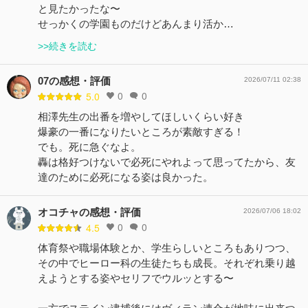
と見たかったな〜
せっかくの学園ものだけどあんまり活か…
>>続きを読む
07の感想・評価
2026/07/11 02:38
0
0
5.0
相澤先生の出番を増やしてほしいくらい好き
爆豪の一番になりたいところが素敵すぎる！
でも。死に急ぐなよ。
轟は格好つけないで必死にやれよって思ってたから、友
達のために必死になる姿は良かった。
オコチャの感想・評価
2026/07/06 18:02
0
0
4.5
体育祭や職場体験とか、学生らしいところもありつつ、
その中でヒーロー科の生徒たちも成長。それぞれ乗り越
えようとする姿やセリフでウルッとする〜