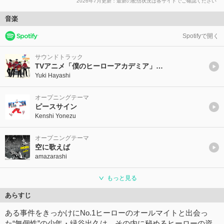
2026年7月更新：最新の配信状況は各サイトでご確認ください
音楽
Spotifyで開く
サウンドトラック
TVアニメ「僕のヒーローアカデミア」2nd オリジナル・サウンドトラック
Yuki Hayashi
オープニングテーマ
ピースサイン
Kenshi Yonezu
オープニングテーマ
空に歌えば
amazarashi
もっと見る
あらすじ
ある事件をきっかけにNo.1ヒーローのオールマイトと出会っ
た“無個性”の少年・緑谷出久は、その内に秘めるヒーローの資