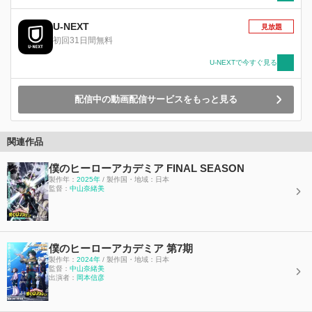
プロヒーローを引退。彼の意志を継いだデクは
「プロヒーロー仮免許」を取得し、“最高のヒー
U-NEXT
見放題
ロー”にまた一歩近づいた。そんな中、デクは雄
初回31日間無料
英ビッグ3のひとりであり、プロヒーローのサ
ー・ナイトアイの下で「インターン活動」をして
U-NEXTで今すぐ見る
いる3年生・通形ミリオと出会う。その圧倒的な
実力から、デクはプロヒーローの事務所で実際に
配信中の動画配信サービスをもっと見る
ヒーロー活動を行うインターン活動への意欲を高
まらせる。一方、不穏な動きを見せる指定敵＜ヴ
ィラン＞団体・死穢八斎會の若頭オーバーホール
が、オール・フォー・ワンの意志を継ぐ敵＜ヴィ
関連作品
ラン＞連合のリーダー死柄木弔と接触。そして、
オーバーホールの傍らには、ひとりの少女の姿が
僕のヒーローアカデミア FINAL SEASON
あった―。 デクの、ヒーロー候補生たちの、新
製作年：
2025年
/ 製作国・地域：日本
監督：
中山奈緒美
たな“脅威”との戦い、そして“使命”への挑戦が始
まる！！
僕のヒーローアカデミア 第7期
製作年：
2024年
/ 製作国・地域：日本
監督：
中山奈緒美
出演者：
岡本信彦