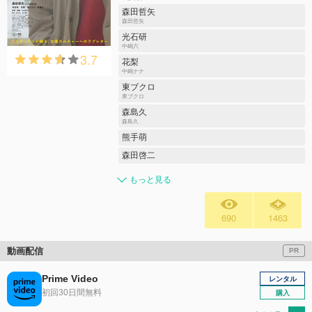
森田哲矢
森田哲矢
光石研
中嶋六
3.7
花梨
中嶋ナナ
東ブクロ
東ブクロ
森島久
森島久
熊手萌
森田啓二
もっと見る
690
1463
動画配信
PR
Prime Video
レンタル
初回30日間無料
購入