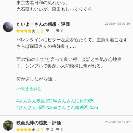
東京古着日和の流れから。
光石研もいいが、森田もしっくりくる
たいよーさんの感想・評価
2026/04/15 07:39
1
0
3.8
バレンタインにビターな恋を観たくて。主演を着こなす
さらば森田さんの格好良ぇ…。
西の“街の上で”と言って良い程、会話と空気が心地良
く、シンプルで奥深い人間模様に焦がれる。
何か探しながら独…
>>続きを読む
#さんさん映画2025
#さんさん旧作2025
#さんさん邦画2025
#さんさん家映画2025
映画泥棒の感想・評価
2026/03/28 19:47
0
0
4.0