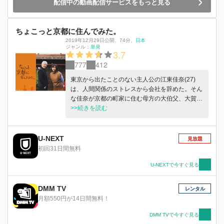
配信中の動画配信サービスをもっと見る
ちょこっと京都に住んでみた。
2019年12月29日公開
、
74分
、
日本
ジャンル：
単発
3.7
777
412
東京から出たことのない主人公の江東佳奈(27)
は、人間関係のストレスから会社を辞めた。そん
な佳奈が京都の町家に住む母方の大伯父、大賀
(70)が怪我をしたことで 数日間、面倒を見に行く
>>続きを読む
ことに。京都に長く住んでいる大伯父は趣味に生
き、人や物に執着がない。そんな大伯父は日々の
お使いとして「自転車で行ける不思議な場所」に
U-NEXT
見放題
佳奈を行かせる。「おじさん」には懐かしく、
初回31日間無料
「若い女子」には新しい世界を散策する佳奈。不
思議な場所、笑える場所、住んでみないと見えて
U-NEXTで今すぐ見る
こない京都の奥の奥。色々な場所や人と出会うこ
とで佳奈は大 伯父の真意を知り、心は次第にほ
DMM TV
レンタル
ぐれてゆく。
月額550円が14日間無料！
DMM TVで今すぐ見る