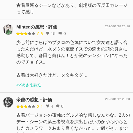
古着屋巡るシーンなどがあり、劇場版の五反田ガレージ
って感じ
Mintedの感想・評価
2026/01/18 20:10
15
0
2.8
少し前にさらばのブクロの色気について女友達と語り合
ったんだけど、水ダウの電流イスでの森田の頭の良さに
感動して、森田も侮れん！とか謎のテンションになった
のでチョイス。
古着は大好きだけど、タタキタグ…
>>続きを読む
余熱の感想・評価
2026/01/12 23:58
4
0
3.1
古着バージョンの孤独のグルメ的な感じなんかな。2人の
デートシーンの第三者視点を演出したいのかゆらゆらと
したカメラワークあまり良くなかった。ご飯がそこまで