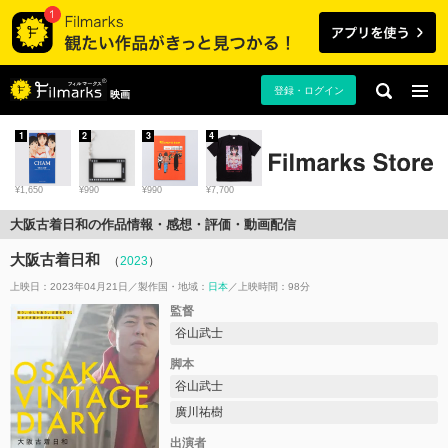
登録・ログイン
映画
1
2
3
4
¥1,650
¥990
¥990
¥7,700
大阪古着日和の作品情報・感想・評価・動画配信
大阪古着日和
（
2023
）
上映日：2023年04月21日
製作国・地域：
日本
上映時間：98分
監督
谷山武士
脚本
谷山武士
廣川祐樹
出演者