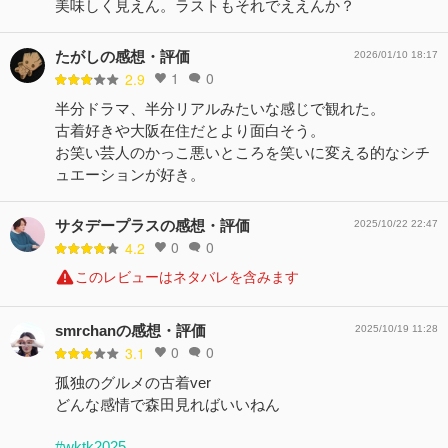
美味しく見えん。ラストもそれでええんか？
たがしの感想・評価
2026/01/10 18:17
1
0
2.9
半分ドラマ、半分リアルみたいな感じで観れた。
古着好きや大阪在住だとより面白そう。
お笑い芸人のかっこ悪いところを笑いに変える的なシチ
ュエーションが好き。
サタデープラスの感想・評価
2025/10/22 22:47
0
0
4.2
このレビューはネタバレを含みます
smrchanの感想・評価
2025/10/19 11:28
0
0
3.1
孤独のグルメの古着ver
どんな感情で森田見ればいいねん
#wktk2025