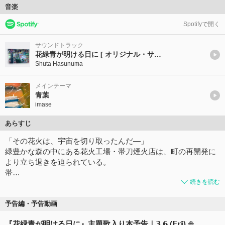
音楽
Spotifyで開く
サウンドトラック
花緑青が明ける日に [ オリジナル・サウンドトラック ]
Shuta Hasunuma
メインテーマ
青葉
imase
あらすじ
「その花火は、宇宙を切り取ったんだ―」
緑豊かな森の中にある花火工場・帯刀煙火店は、町の再開発に
より立ち退きを迫られている。
帯…
続きを読む
予告編・予告動画
『花緑青が明ける日に』主題歌入り本予告｜𝟯.𝟲 (𝗙𝗿𝗶) ❉