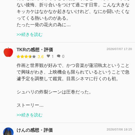
ない後悔、折り合いをつけて過ごす日常。こんな大きな
キッカケはなかなか起きないけれど、なにか闘いたくな
ってくる熱いものがある。
たった一発の花火の為に…
>>続きを読む
TKRの感想・評価
2026/07/07 17:20
1
0
3.6
作画と世界観が好みで、かつ音楽が蓮沼執太ということ
で興味がわき、上映機会も限られているということで急
遽予定を調整して鑑賞。目黒シネマに行くのも初。
シュハリの炸裂シーンは圧巻だった。
ストーリー…
>>続きを読む
けんの感想・評価
2026/07/06 19:15