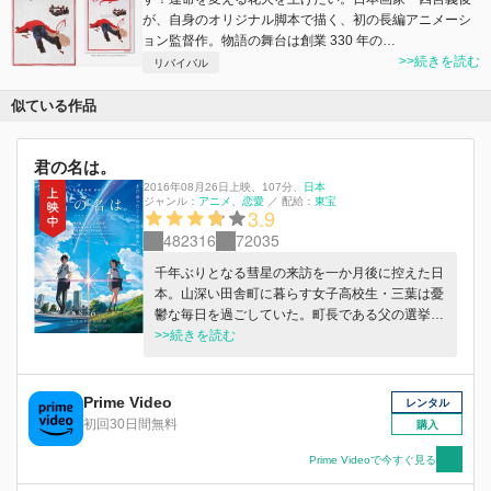
が、自身のオリジナル脚本で描く、初の長編アニメーシ
ョン監督作。物語の舞台は創業 330 年の…
>>続きを読む
リバイバル
似ている作品
君の名は。
2016年08月26日上映
、
107分
、
日本
ジャンル：
アニメ
恋愛
／
配給：
東宝
3.9
482316
72035
千年ぶりとなる彗星の来訪を一か月後に控えた日
本。山深い田舎町に暮らす女子高校生・三葉は憂
鬱な毎日を過ごしていた。町長である父の選挙運
動に、家系の神社の古き風習。小さく狭い町で、
>>続きを読む
周囲の目が余計に気になる年頃だけに、都会への
憧れを強くするばかり。「来世は東京のイケメン
男子にしてくださーーーい！！！」そんなある
Prime Video
レンタル
日、自分が男の子になる夢を見る。見慣れない部
初回30日間無料
購入
屋、見知らぬ友人、戸惑いながらも、念願だった
都会での生活を思いっきり満喫する三葉。「不思
Prime Videoで今すぐ見る
議な夢……。」一方、東京で暮らす男子高校生、