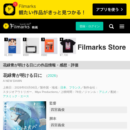
登録・ログイン
映画
1
2
3
4
¥1,650
¥990
¥990
¥7,700
花緑青が明ける日にの作品情報・感想・評価
花緑青が明ける日に
（
2026
）
A NEW DAWN
上映日：2026年03月06日
製作国・地域：
日本
フランス
制作会社：
スタジオアウトリガー
Miyu Productions
上映時間：76分
ジャンル：
アニメ
配給：
アスミック・エース
監督
四宮義俊
脚本
四宮義俊