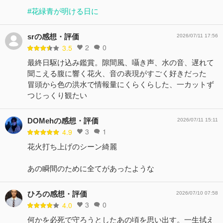
#花緑青が明ける日に
srの感想・評価
2026/07/11 17:56
2
0
3.5
最終日駆け込み鑑賞。隙間風、囁き声、水の音、遅れて
聞こえる腹に響く花火、音の表現がすごく好きだった
冒頭から色の洪水で情報量にくらくらした、一カットず
つじっくり観たい
DOMehの感想・評価
2026/07/11 15:11
3
1
4.9
花火打ち上げのシーン綺麗
あの瞬間のために全てがあったような
ひろの感想・評価
2026/07/10 07:58
3
0
4.0
何かを必死で守ろうとしたあの頃を思い出す。一生拭え