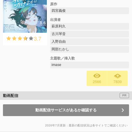
原作
四宮義俊
出演者
萩原利久
古川琴音
3.7
入野自由
岡部たかし
主題歌／挿入歌
imase
2566
7839
動画配信
PR
動画配信サービスがあるか確認する
2026年7月更新：最新の配信状況は各サイトでご確認ください