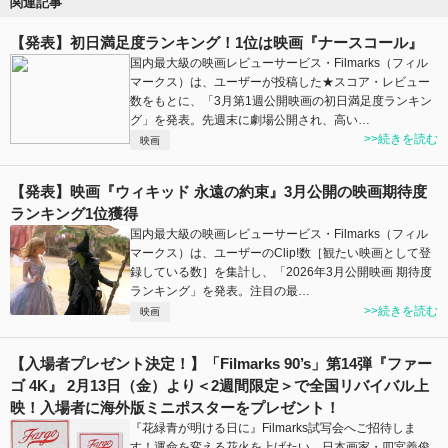
関連記事
【発表】初日満足度ランキング！1位は映画『ナースコール』
国内最大級の映画レビューサービス・Filmarks（フィル
マークス）は、ユーザーが投稿した★スコア・レビュー
数をもとに、「3月第1週公開映画の初日満足度ランキン
グ」を発表。先週末に劇場公開され、高い…
>>続きを読む
映画
【発表】映画『ウィキッド 永遠の約束』3月公開の映画期待度
ランキング1位獲得
国内最大級の映画レビューサービス・Filmarks（フィル
マークス）は、ユーザーのClip!数［観たい映画として登
録している数］を集計し、「2026年3月公開映画 期待度
ランキング」を発表。注目の最…
>>続きを読む
映画
【入場者プレゼント決定！】「Filmarks 90’s」第14弾『ファー
ゴ 4K』 2月13日（金）より＜2週間限定＞で全国リバイバル上
映！入場者に海外版ミニポスターをプレゼント！
『花緑青が明ける日に』Filmarks試写会へご招待しま
す！運命を変える花火を上げたい。日本画家・四宮義俊