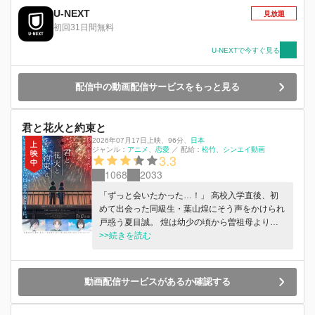
瀧も、奇妙な夢を見た。行ったこともない山奥の
U-NEXT
見放題
町で、自分が女子高校生になっているのだー。彼
初回31日間無料
らが体験した夢の秘密とは？
U-NEXTで今すぐ見る
配信中の動画配信サービスをもっと見る
君と花火と約束と
2026年07月17日上映
、
96分
、
日本
ジャンル：
アニメ
恋愛
／
配給：
松竹
シンエイ動画
3.3
1068
2033
「ずっと会いたかった…！」 高校入学直後、初
めて出会った同級生・葉山煌にそう声をかけられ
戸惑う夏目誠。 煌は幼少の頃から曽祖母より、
一枚の花火の絵と共に「いつか必ず夏目誠と出会
>>続きを読む
う。そしてお前のために絵を描いてくれるよ」と
聞かされていたという。ひたむきな煌に惹かれ始
めたことがきっかけとなり、中学時代に一度は辞
動画配信サービスがあるか確認する
めたはずの絵を再び描き始める誠だったが、思い
通りにいかない日々に煌が信じる“夏目誠”と自分