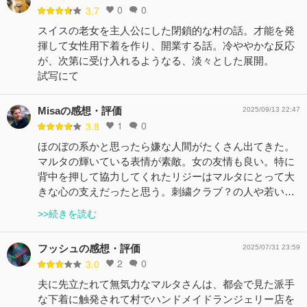
0
0
3.7
スイスの老女を主人公にした閉鎖的な村の話。才能を発
揮して女性用下着を作り、開業する話。冷ややかな反応
が、次第に受け入れるようなる、淡々とした展開。
試写にて
Misaの感想・評価
2025/09/13 22:47
1
0
3.8
ほのぼの系かと思ったら嫌な人間がたくさん出てきた。
マルタの輝いている表情が素敵。女の友情も良い。特に
背中を押して協力してくれたリジーはマルタにとって大
きな心の支えだったと思う。刺繍クラブ？の人や若い…
>>続きを読む
フッシュの感想・評価
2025/07/31 23:59
2
0
3.0
夫に先立たれて無気力なマルタさんは、都会で見た派手
な下着に触発されて村でハンドメイドランジェリー店を