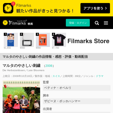
登録・ログイン
映画
1
2
3
4
¥1,650
¥990
¥990
¥7,700
マルタのやさしい刺繍の作品情報・感想・評価・動画配信
マルタのやさしい刺繍
（
2006
）
Die Herbstzeitlosen／Late Bloomers
上映日：2008年10月18日
製作国・地域：
スイス
上映時間：89分
ジャンル：
ドラマ
監督
ベティナ・オベルリ
脚本
ザビーヌ・ポッホハンマー
出演者