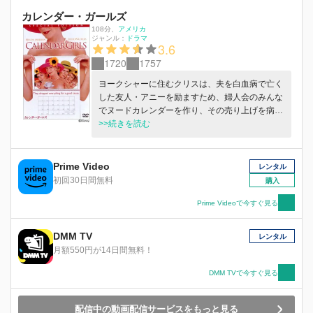
カレンダー・ガールズ
108分
、
アメリカ
ジャンル：
ドラマ
3.6
1720
1757
ヨークシャーに住むクリスは、夫を白血病で亡く
した友人・アニーを励ますため、婦人会のみんな
でヌードカレンダーを作り、その売り上げを病院
へ寄付することを思いつき、奮闘する。実話をベ
>>続きを読む
ースにした物語。
Prime Video
レンタル
初回30日間無料
購入
Prime Videoで今すぐ見る
DMM TV
レンタル
月額550円が14日間無料！
DMM TVで今すぐ見る
配信中の動画配信サービスをもっと見る