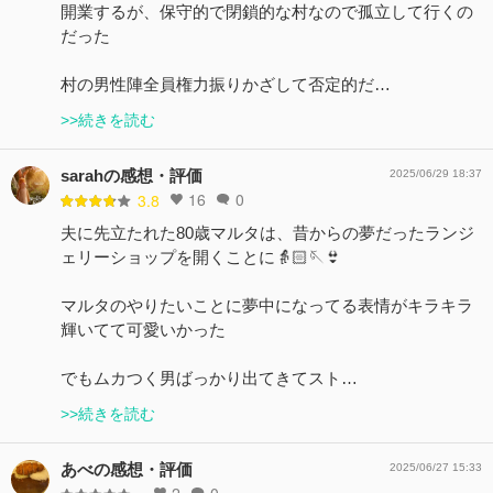
開業するが、保守的で閉鎖的な村なので孤立して行くの
だった
村の男性陣全員権力振りかざして否定的だ…
>>続きを読む
sarahの感想・評価
2025/06/29 18:37
16
0
3.8
夫に先立たれた80歳マルタは、昔からの夢だったランジ
ェリーショップを開くことに👵🏻🪡👙
マルタのやりたいことに夢中になってる表情がキラキラ
輝いてて可愛いかった
でもムカつく男ばっかり出てきてスト…
>>続きを読む
あべの感想・評価
2025/06/27 15:33
2
0