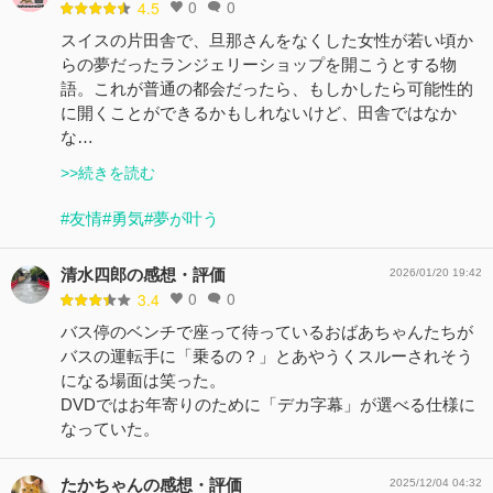
0
0
4.5
スイスの片田舎で、旦那さんをなくした女性が若い頃か
らの夢だったランジェリーショップを開こうとする物
語。これが普通の都会だったら、もしかしたら可能性的
に開くことができるかもしれないけど、田舎ではなか
な…
>>続きを読む
#友情
#勇気
#夢が叶う
清水四郎の感想・評価
2026/01/20 19:42
0
0
3.4
バス停のベンチで座って待っているおばあちゃんたちが
バスの運転手に「乗るの？」とあやうくスルーされそう
になる場面は笑った。
DVDではお年寄りのために「デカ字幕」が選べる仕様に
なっていた。
たかちゃんの感想・評価
2025/12/04 04:32