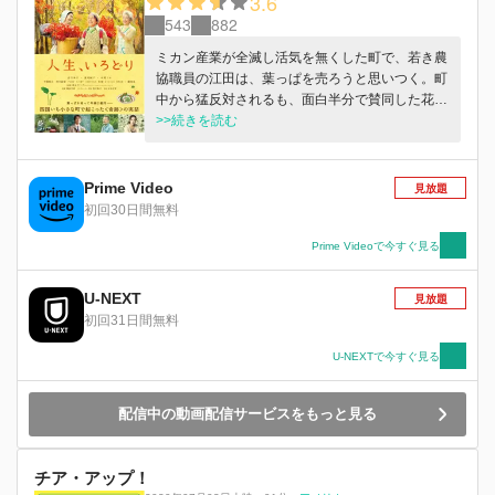
3.6
543
882
ミカン産業が全滅し活気を無くした町で、若き農
協職員の江田は、葉っぱを売ろうと思いつく。町
中から猛反対されるも、面白半分で賛同した花恵
と、花恵の誘いを断れなかった薫は、家族に知ら
>>続きを読む
れないようにこっそりと葉っぱ作りに参加する。
しかし、出荷した葉っぱは市場でゴミ扱い。落ち
込む薫たちに、助言をしたのが花木農家の娘で都
Prime Video
見放題
会から帰ってきた路子。 ようやく少しずつ売れ
初回30日間無料
始めたかに思えた矢先、薫のビニールハウスが炎
上する・・・。
Prime Videoで今すぐ見る
U-NEXT
見放題
初回31日間無料
U-NEXTで今すぐ見る
配信中の動画配信サービスをもっと見る
チア・アップ！