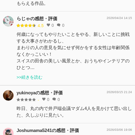
もらえる作品。
らじゃの感想・評価
2026/04/24 14:15
0
0
4.5
何歳になってもやりたいことをやる、新しいことに挑戦
する大事さがわかるし、
まわりの人の意見を気にせず何かをする女性は年齢関係
なくかっこいい！
スイスの田舎の美しい風景とか、おうちやインテリアの
ひとつ…
>>続きを読む
yukinoyaの感想・評価
2026/03/15 21:24
0
0
-
昨日、丸の内で井戸端会議マダム4人を見かけて思い出し
た、久しぶりに見たい。
Joshumama5241の感想・評価
2026/03/06 19:06