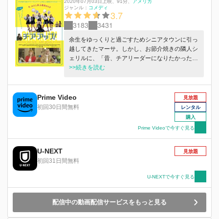
2020年07月03日上映
、
91分
、
アメリカ
ジャンル：
コメディ
3.7
3183
3431
余生をゆっくりと過ごすためシニアタウンに引っ
越してきたマーサ。しかし、お節介焼きの隣人シ
ェリルに、「昔、チアリーダーになりたかった
の」とこぼしたところ、「夢を叶えるのは今から
>>続きを読む
でも遅くない」と焚き付けられ、チアリーディン
グ・クラブを結成することに。オーディションに
集まったのはチア未経験どころか、腕も足も上が
Prime Video
見放題
らない8人。周りには絶対できっこないと笑われ
初回30日間無料
レンタル
ながらも、お互いを励まし合って練習に打ち込
購入
み…。
Prime Videoで今すぐ見る
U-NEXT
見放題
初回31日間無料
U-NEXTで今すぐ見る
配信中の動画配信サービスをもっと見る