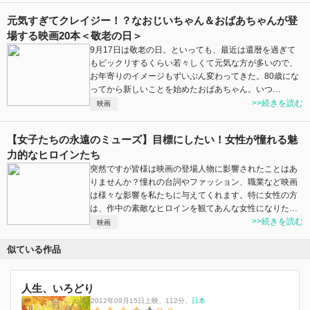
元気すぎてクレイジー！？なおじいちゃん＆おばあちゃんが登
場する映画20本＜敬老の日＞
9月17日は敬老の日。といっても、最近は還暦を過ぎて
もビックリするくらい若々しくて元気な方が多いので、
お年寄りのイメージもずいぶん変わってきた。80歳にな
ってから新しいことを始めたおばあちゃん。いつ…
>>続きを読む
映画
【女子たちの永遠のミューズ】目標にしたい！女性が憧れる魅
力的なヒロインたち
突然ですが皆様は映画の登場人物に影響されたことはあ
りませんか？憧れの台詞やファッション、職業など映画
は様々な影響を私たちに与えてくれます。特に女性の方
は、作中の素敵なヒロインを観てあんな女性になりた…
>>続きを読む
映画
似ている作品
人生、いろどり
2012年09月15日上映
、
112分
、
日本