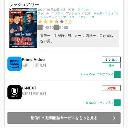
ラッシュアワー
1999年01月23日上映
、
97分
、
アメリカ
ジャンル：
コメディ
アクション
／
配給：
ギャガ・コミュニケ
ーションズ＝ヒューマックス・ピクチャーズ
3.6
44910
8469
東洋一、手が速い男。ミーツ 西洋一、口が減ら
ない男。
Prime Video
レンタル
初回30日間無料
購入
Prime Videoで今すぐ見る
U-NEXT
見放題
初回31日間無料
U-NEXTで今すぐ見る
配信中の動画配信サービスをもっと見る