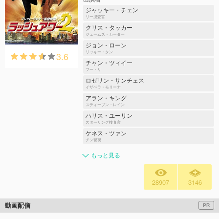
ジャッキー・チェン
リー捜査官
クリス・タッカー
ジェームズ・カーター
ジョン・ローン
3.6
リッキー・タン
チャン・ツィイー
フー・リ
ロゼリン・サンチェス
イザベラ・モリーナ
アラン・キング
スティーブン・レイン
ハリス・ユーリン
スターリング捜査官
ケネス・ツァン
チン警視
もっと見る
28907
3146
動画配信
PR