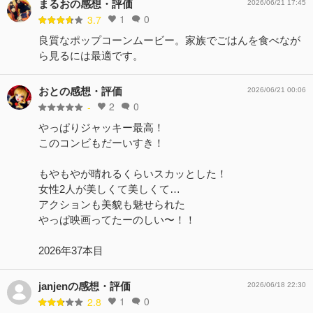
まるおの感想・評価
2026/06/21 17:45
1
0
3.7
良質なポップコーンムービー。家族でごはんを食べなが
ら見るには最適です。
おとの感想・評価
2026/06/21 00:06
2
0
-
やっぱりジャッキー最高！
このコンビもだーいすき！
もやもやが晴れるくらいスカッとした！
女性2人が美しくて美しくて…
アクションも美貌も魅せられた
やっぱ映画ってたーのしい〜！！
2026年37本目
janjenの感想・評価
2026/06/18 22:30
1
0
2.8