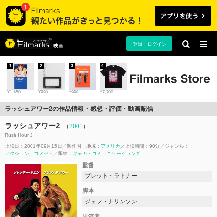
登録・ログイン
映画
1
2
3
4
¥1,650
¥990
¥990
¥7,700
ラッシュアワー2の作品情報・感想・評価・動画配信
ラッシュアワー2
（
2001
）
Rush Hour 2
上映日：2001年09月15日
製作国・地域：
アメリカ
上映時間：90分
ジャンル：
アクション
コメディ
配給：
ギャガ・コミュニケーションズ
監督
ブレット・ラトナー
脚本
ジェフ・ナサンソン
出演者