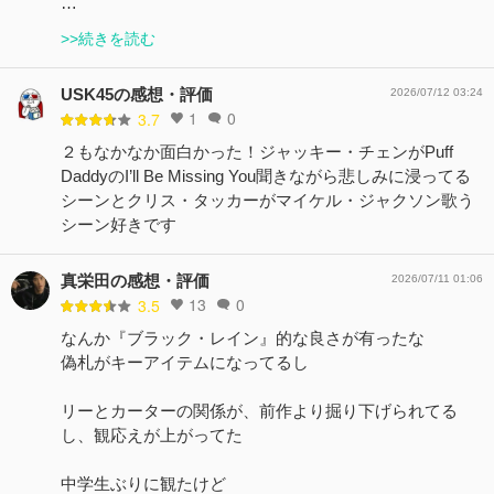
…
>>続きを読む
USK45の感想・評価
2026/07/12 03:24
1
0
3.7
２もなかなか面白かった！ジャッキー・チェンがPuff
DaddyのI’ll Be Missing You聞きながら悲しみに浸ってる
シーンとクリス・タッカーがマイケル・ジャクソン歌う
シーン好きです
真栄田の感想・評価
2026/07/11 01:06
13
0
3.5
なんか『ブラック・レイン』的な良さが有ったな
偽札がキーアイテムになってるし
リーとカーターの関係が、前作より掘り下げられてる
し、観応えが上がってた
中学生ぶりに観たけど