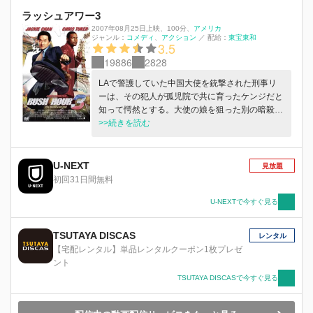
ラッシュアワー3
2007年08月25日上映
、
100分
、
アメリカ
ジャンル：
コメディ
アクション
／
配給：
東宝東和
3.5
19886
2828
LAで警護していた中国大使を銃撃された刑事リ
ーは、その犯人が孤児院で共に育ったケンジだと
知って愕然とする。大使の娘を狙った別の暗殺者
を捕らえたリーとカーターはは、彼からジュヌビ
>>続きを読む
エーブというフランス人の名前を聞き出したこと
からパリへ飛ぶ。
U-NEXT
見放題
初回31日間無料
U-NEXTで今すぐ見る
TSUTAYA DISCAS
レンタル
【宅配レンタル】単品レンタルクーポン1枚プレゼ
ント
TSUTAYA DISCASで今すぐ見る