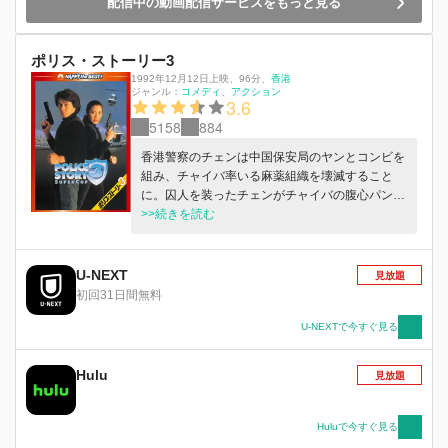
配信中の動画配信サービスをもっと見る
ポリス・ストーリー3
1992年12月12日上映
、
96分
、
香港
ジャンル：
コメディ
アクション
3.6
5158
884
香港警察のチェンは中国保安局のヤンとコンビを
組み、チャイバ率いる麻薬組織を壊滅すること
に。囚人を装ったチェンがチャイバの腹心パンサ
ーを脱獄させ、組織へと潜り込むことに成功。し
>>続きを読む
かし、何も知らない恋人メイと遭遇したことから
正体がばれてしまう。
U-NEXT
見放題
初回31日間無料
U-NEXTで今すぐ見る
Hulu
見放題
Huluで今すぐ見る