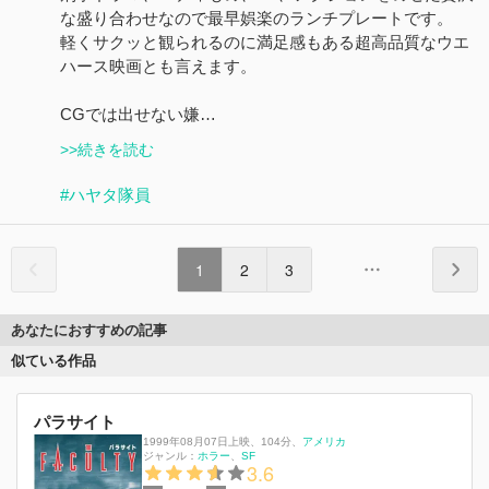
な盛り合わせなので最早娯楽のランチプレートです。
軽くサクッと観られるのに満足感もある超高品質なウエ
ハース映画とも言えます。
CGでは出せない嫌…
>>続きを読む
#ハヤタ隊員
1
2
3
あなたにおすすめの記事
似ている作品
パラサイト
1999年08月07日上映
、
104分
、
アメリカ
ジャンル：
ホラー
SF
3.6