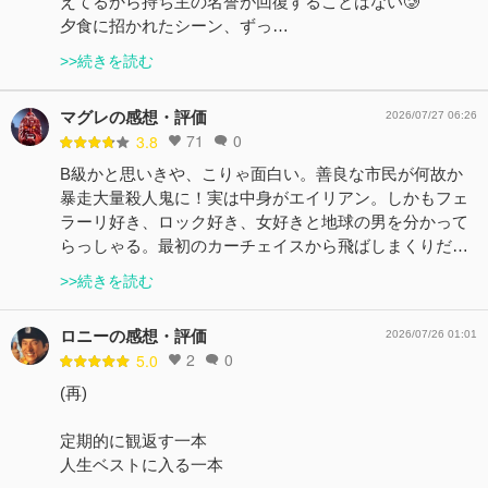
えてるから持ち主の名誉が回復することはない🥲
夕食に招かれたシーン、ずっ…
>>続きを読む
マグレの感想・評価
2026/07/27 06:26
71
0
3.8
B級かと思いきや、こりゃ面白い。善良な市民が何故か
暴走大量殺人鬼に！実は中身がエイリアン。しかもフェ
ラーリ好き、ロック好き、女好きと地球の男を分かって
らっしゃる。最初のカーチェイスから飛ばしまくりだ…
>>続きを読む
ロニーの感想・評価
2026/07/26 01:01
2
0
5.0
(再)
定期的に観返す一本
人生ベストに入る一本