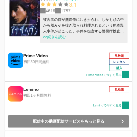
3.1
4619
1787
被害者の首が無造作に叩き折られ、しかも頭の中
から脳みそを抜き取られ料理されるという猟奇殺
人事件が起こった。事件を担当する警視庁捜査一
課のメンバーは被害者の骨折状況から、犯人の体
>>続きを読む
格は体重100キロ以上、握力は150キロ以上の男
性と推定されるという報告を受ける。しかし、現
場から見つかったのは女性を思わせる小さな指の
Prime Video
見放題
指紋、そしてSEXの痕。男？女？怪力？料理？犯
初回30日間無料
レンタル
人像が絞れない捜査陣の元に、同じく脳みそが抜
購入
き取られた、第二の被害者発見の連絡が飛び込ん
Prime Videoで今すぐ見る
でくる。この最悪の猟奇事件は単なるプロローグ
なのか？犯行を阻むため捜査を続ける二人の刑事
Lemino
は、いつしか得体のしれない＜ナニカ＞に追いつ
見放題
められていく。
初回1ヶ月間無料
Leminoで今すぐ見る
配信中の動画配信サービスをもっと見る