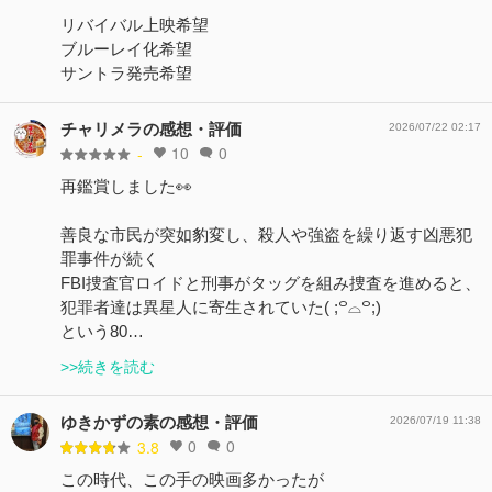
リバイバル上映希望
ブルーレイ化希望
サントラ発売希望
チャリメラの感想・評価
2026/07/22 02:17
10
0
-
再鑑賞しました👀
善良な市民が突如豹変し、殺人や強盗を繰り返す凶悪犯
罪事件が続く
FBI捜査官ロイドと刑事がタッグを組み捜査を進めると、
犯罪者達は異星人に寄生されていた( ;꒪⌓꒪;)
という80…
>>続きを読む
ゆきかずの素の感想・評価
2026/07/19 11:38
0
0
3.8
この時代、この手の映画多かったが