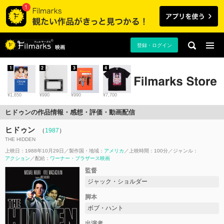
登録・ログイン
映画
1
2
3
4
¥1,650
¥990
¥990
¥7,700
ヒドゥンの作品情報・感想・評価・動画配信
ヒドゥン
（
1987
）
THE HIDDEN
上映日：1988年10月29日
製作国・地域：
アメリカ
上映時間：100分
ジャンル：
アクション
配給：
ワーナー・ブラザース映画
監督
ジャック・ショルダー
脚本
ボブ・ハント
出演者