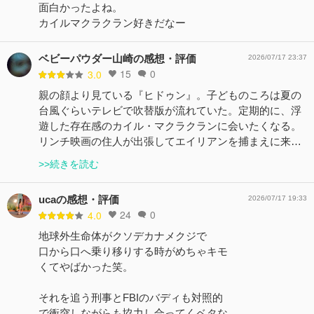
面白かったよね。
カイルマクラクラン好きだなー
ベビーパウダー山崎の感想・評価
2026/07/17 23:37
15
0
3.0
親の顔より見ている『ヒドゥン』。子どものころは夏の
台風ぐらいテレビで吹替版が流れていた。定期的に、浮
遊した存在感のカイル・マクラクランに会いたくなる。
リンチ映画の住人が出張してエイリアンを捕まえに来…
>>続きを読む
ucaの感想・評価
2026/07/17 19:33
24
0
4.0
地球外生命体がクソデカナメクジで
口から口へ乗り移りする時がめちゃキモ
くてやばかった笑。
それを追う刑事とFBIのバディも対照的
で衝突しながらも協力し合ってくベタな