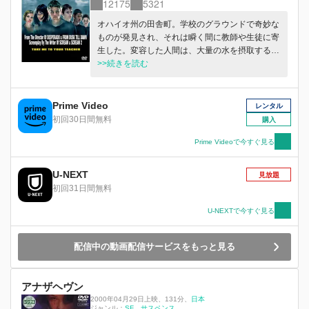
12175
5321
オハイオ州の田舎町。学校のグラウンドで奇妙な
ものが発見され、それは瞬く間に教師や生徒に寄
生した。変容した人間は、大量の水を摂取するな
ど、異様な行動にでる。寄生が拡大するなか、難
>>続きを読む
を逃れた6人の生徒は一丸となり、謎の生命体に
立ち向かう。
Prime Video
レンタル
初回30日間無料
購入
Prime Videoで今すぐ見る
U-NEXT
見放題
初回31日間無料
U-NEXTで今すぐ見る
配信中の動画配信サービスをもっと見る
アナザヘヴン
2000年04月29日上映
、
131分
、
日本
ジャンル：
SF
サスペンス