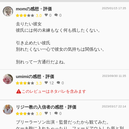
momの感想・評価
2025/01/15 17:35
0
0
3.0
去りたい彼女
彼氏には何の未練もなく何も残したくない。
引き止めたい彼氏
別れたくない一心で彼女の気持ちは関係ない。
別れって一方通行だよね。
umimiの感想・評価
2023/09/30 11:35
12
0
3.3
このレビューはネタバレを含みます
リジー教の入信者の感想・評価
2023/03/17 22:14
1
0
3.0
ブリーラーソン出演・監督だったから観てみた。
ケーキ鞄に入れちゃったり、フェードアウトした所と別