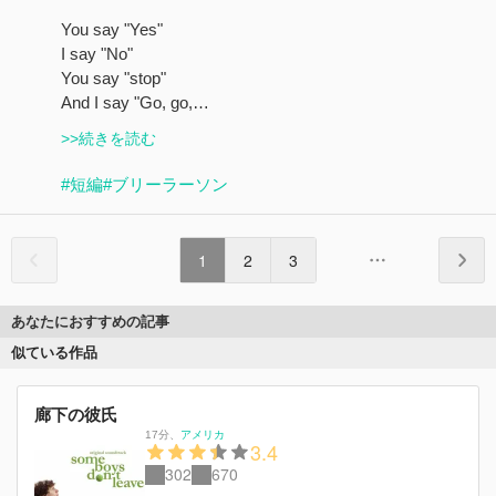
You say "Yes"
I say "No"
You say "stop"
And I say "Go, go,…
>>続きを読む
#短編
#ブリーラーソン
1
2
3
あなたにおすすめの記事
似ている作品
廊下の彼氏
17分
、
アメリカ
3.4
302
670