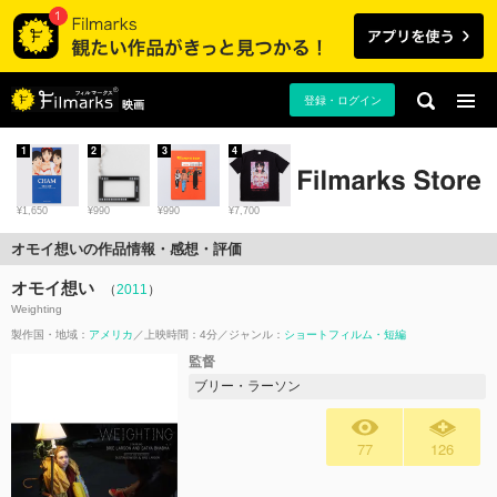
登録・ログイン
映画
1
2
3
4
¥1,650
¥990
¥990
¥7,700
オモイ想いの作品情報・感想・評価
オモイ想い
（
2011
）
Weighting
製作国・地域：
アメリカ
上映時間：4分
ジャンル：
ショートフィルム・短編
監督
ブリー・ラーソン
77
126