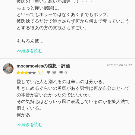
彼氏の『重い』想いが加速して・・・
ちょっと怖い展開に。
といってもホラーではなくあくまでもポップ。
彼氏捨てるだけで飽き足らず何から何まで奪っていこう
とする彼女の方の貪欲さもすごい。
もちろん彼…
>>続きを読む
mocamoviesの感想・評価
2021/05/06 02:37
96
0
3.0
愛していた人と別れるのは辛いのは分かる。
引き止めるぐらいの勇気がある男性は何か自分にとって
の本音が言いたかったのではないか。
その気持ちはどういう風に表現しているのかを擬人法で
例えている。
何があ…
>>続きを読む