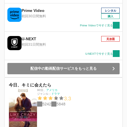
が…。
Prime Video
レンタル
初回30日間無料
購入
Prime Videoで今すぐ見る
U-NEXT
見放題
初回31日間無料
U-NEXTで今すぐ見る
配信中の動画配信サービスをもっと見る
今日、キミに会えたら
90分
、
アメリカ
ジャンル：
ドラマ
3.3
5242
5848