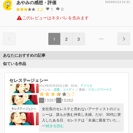
あやみの感想・評価
2023/01/13 21:21
1
0
3.2
このレビューはネタバレを含みます
1
2
3
あなたにおすすめの記事
似ている作品
セレステ∞ジェシー
2013年05月25日上映
、
92分
、
アメリカ
ジャンル：
恋愛
コメディ
／
配給：
クロックワークス
3.7
13357
15282
女社長のセレステと売れないアーティストのジェ
シーは、誰もが羨む仲良し夫婦。だが、30代に突
入したある日、セレステは「永遠に親友でいた
い」と離婚を決意する。ジェシーは未練たらたら
>>続きを読む
な一方、セレステは親友の関係に大満足だった