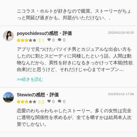
ニコラス・ホルトが好きなので鑑賞。ストーリーがちょ
っと間延び過ぎかも。邦題がいただけない、、
poyochidesuの感想・評価
2023/01/18 00:20
0
0
3.1
アプリで見つけたバツイチ男とカジュアルな出会い方を
したのに割とスピーディに同棲したという話。人間は動
物なんだから、異性を好きになるきっかけって本能(性欲
由来)だと思うけど、それだけじゃ心までオープン…
>>続きを読む
Stewieの感想・評価
2023/01/14 17:38
0
0
3.2
恋愛のわちゃわちゃしたストーリー。多くの女性は完全
に透明な関係性を求めるが、全てを晒すかは結局本人次
第でしかない。