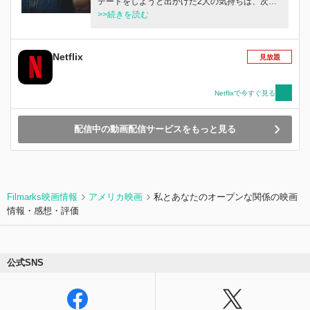
デートをしようと出かけた2人の気持ちは、次第
に揺らぎ始め...。
>>続きを読む
Netflix
見放題
Netflixで今すぐ見る
配信中の動画配信サービスをもっと見る
Filmarks映画情報
アメリカ映画
私とあなたのオープンな関係の映画
情報・感想・評価
公式SNS