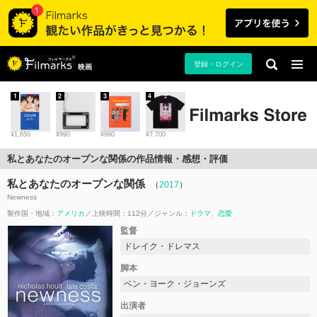
登録・ログイン
映画
1
2
3
4
¥1,650
¥990
¥990
¥7,700
私とあなたのオープンな関係の作品情報・感想・評価
私とあなたのオープンな関係
（
2017
）
Newness
製作国・地域：
アメリカ
上映時間：112分
ジャンル：
ドラマ
恋愛
監督
ドレイク・ドレマス
脚本
ベン・ヨーク・ジョーンズ
出演者