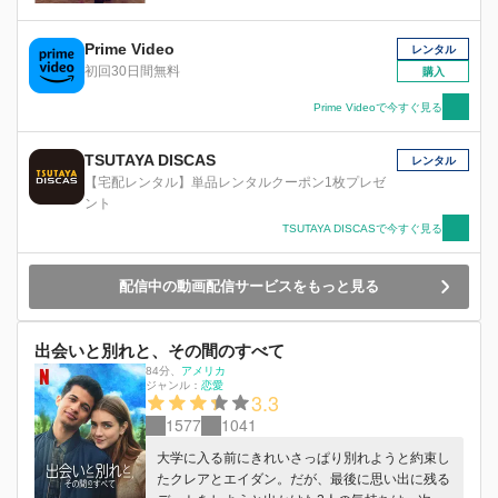
Prime Video
レンタル
初回30日間無料
購入
Prime Videoで今すぐ見る
TSUTAYA DISCAS
レンタル
【宅配レンタル】単品レンタルクーポン1枚プレゼ
ント
TSUTAYA DISCASで今すぐ見る
配信中の動画配信サービスをもっと見る
出会いと別れと、その間のすべて
84分
、
アメリカ
ジャンル：
恋愛
3.3
1577
1041
大学に入る前にきれいさっぱり別れようと約束し
たクレアとエイダン。だが、最後に思い出に残る