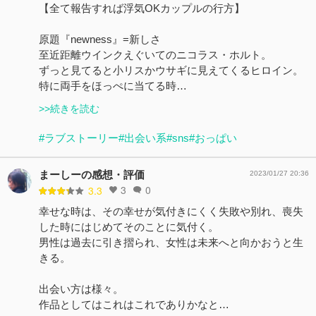
【全て報告すれば浮気OKカップルの行方】
原題『newness』=新しさ
至近距離ウインクえぐいてのニコラス・ホルト。
ずっと見てると小リスかウサギに見えてくるヒロイン。
特に両手をほっぺに当てる時…
>>続きを読む
#ラブストーリー
#出会い系
#sns
#おっぱい
まーしーの感想・評価
2023/01/27 20:36
3
0
3.3
幸せな時は、その幸せが気付きにくく失敗や別れ、喪失
した時にはじめてそのことに気付く。
男性は過去に引き摺られ、女性は未来へと向かおうと生
きる。
出会い方は様々。
作品としてはこれはこれでありかなと…