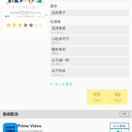
原作
志村貴子
出演者
3.3
花澤香菜
えっちゃん
小松未可子
あやさん
櫻井孝宏
澤先生
山下誠一郎
矢ヶ崎くん
木戸衣吹
しんちゃん
もっと見る
1857
2838
動画配信
PR
Prime Video
レンタル
初回30日間無料
購入