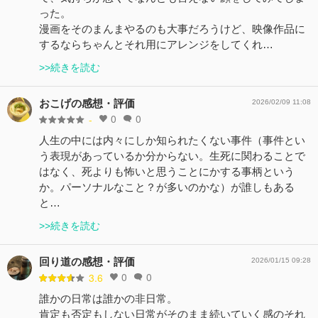
った。
漫画をそのまんまやるのも大事だろうけど、映像作品に
するならちゃんとそれ用にアレンジをしてくれ…
>>続きを読む
おこげの感想・評価
2026/02/09 11:08
0
0
-
人生の中には内々にしか知られたくない事件（事件とい
う表現があっているか分からない。生死に関わることで
はなく、死よりも怖いと思うことにかする事柄という
か。パーソナルなこと？が多いのかな）が誰しもある
と…
>>続きを読む
回り道の感想・評価
2026/01/15 09:28
0
0
3.6
誰かの日常は誰かの非日常。
肯定も否定もしない日常がそのまま続いていく感のそれ