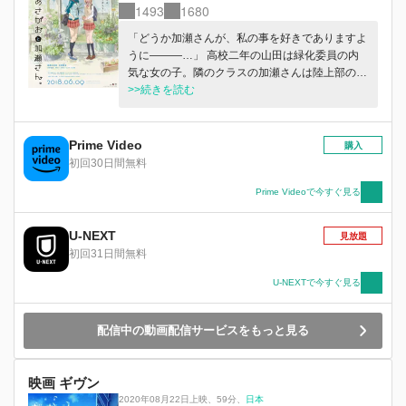
1493
1680
「どうか加瀬さんが、私の事を好きでありますよ
うに―――…」 高校二年の山田は緑化委員の内
気な女の子。隣のクラスの加瀬さんは陸上部のエ
ースで美人な女の子。 山田が植えたあさがおを
>>続きを読む
きっかけに、言葉を交わしたことがなかった二人
の距離が少しずつ縮まっていく。
Prime Video
購入
初回30日間無料
Prime Videoで今すぐ見る
U-NEXT
見放題
初回31日間無料
U-NEXTで今すぐ見る
配信中の動画配信サービスをもっと見る
映画 ギヴン
2020年08月22日上映
、
59分
、
日本