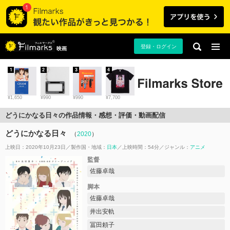
登録・ログイン
映画
1
2
3
4
¥1,650
¥990
¥990
¥7,700
どうにかなる日々の作品情報・感想・評価・動画配信
どうにかなる日々
（
2020
）
上映日：2020年10月23日
製作国・地域：
日本
上映時間：54分
ジャンル：
アニメ
監督
佐藤卓哉
脚本
佐藤卓哉
井出安軌
冨田頼子