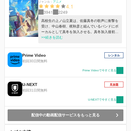
ジャンル：
アニメ
4.1
3941
2249
高校生の上ノ山立夏は、佐藤真冬の歌声に衝撃を
受け、中山春樹、梶秋彦と組んでいるバンドにボ
ーカルとして真冬を加入させる。真冬加入後初の
ライブを成功させ、バンド「ギヴン」の活動が始
>>続きを読む
動する中、立夏は真冬への想いを自覚し、ふたり
は付き合い始める。一方、春樹は長年密かに秋彦
に想いを寄せていたが、秋彦は同居人のヴァイオ
Prime Video
レンタル
リニスト・村田雨月との関係を続けてい
初回30日間無料
て・・・。スクリーンで、春樹と秋彦、雨月の恋
が軋んで動き出す――！
Prime Videoで今すぐ見る
U-NEXT
見放題
初回31日間無料
U-NEXTで今すぐ見る
配信中の動画配信サービスをもっと見る