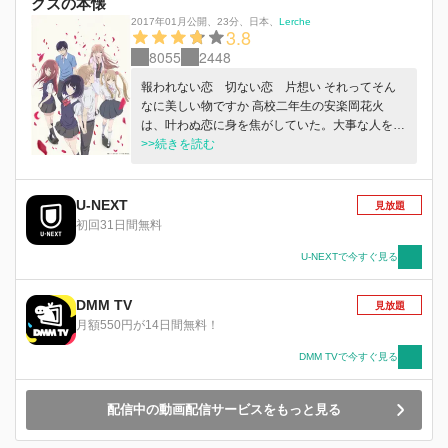
クズの本懐
2017年01月公開
、
23分
、
日本
、
Lerche
3.8
8055
2448
報われない恋 切ない恋 片想い それってそん
なに美しい物ですか 高校二年生の安楽岡花火
は、叶わぬ恋に身を焦がしていた。大事な人を傷
つけ、傷つきながらも求めてしまう人のぬくも
>>続きを読む
り。これは、あまりにも純粋で歪んだ恋愛ストー
リー。
U-NEXT
見放題
初回31日間無料
U-NEXTで今すぐ見る
DMM TV
見放題
月額550円が14日間無料！
DMM TVで今すぐ見る
配信中の動画配信サービスをもっと見る