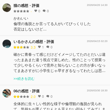
猫の感想・評価
2026/04/20 14:30
0
0
-
かわいい
倫理の逸脱とか言ってる人がいてびっくりした
否定はしないけど…
いるかさんの感想・評価
2026/04/15 02:20
1
0
3.3
確かに青春って感じだけどイメージしてたのとだいぶ違
ったまあまた違う視点で楽しめた。性のことって授業っ
て少しやるくらいで意外と知らないことの方が多いなっ
てまあさすがに小学生じゃ早すぎるなってわたしは思…
>>続きを読む
06の感想・評価
2026/03/30 18:30
0
0
2.0
全体的に生々しい性的な様子や倫理観の逸脱が見られ
て、気持ちが悪くてなんとも言えない顔をしてみてしま