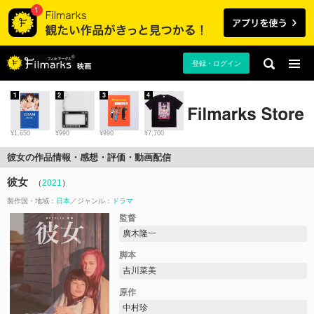
登録・ログイン
映画
1
2
3
4
¥1,650
¥990
¥990
¥7,700
彼女の作品情報・感想・評価・動画配信
彼女
（
2021
）
製作国・地域：
日本
ジャンル：
ドラマ
監督
廣木隆一
脚本
吉川菜美
原作
中村珍