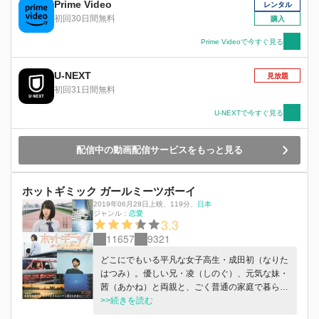
Prime Video
レンタル
初回30日間無料
購入
Prime Videoで今すぐ見る
U-NEXT
見放題
初回31日間無料
U-NEXTで今すぐ見る
配信中の動画配信サービスをもっと見る
ホットギミック ガールミーツボーイ
2019年06月28日上映
、
119分
、
日本
ジャンル：
恋愛
3.3
11657
9321
どこにでもいる平凡な女子高生・成田初（なりた
はつみ）。優しい兄・凌（しのぐ）、元気な妹・
茜（あかね）と両親と、ごく普通の家庭で暮らし
ていた。ある日、同じマンションに住む橘亮輝
>>続きを読む
（たちばなりょうき）に弱みを握られ、亮輝の無