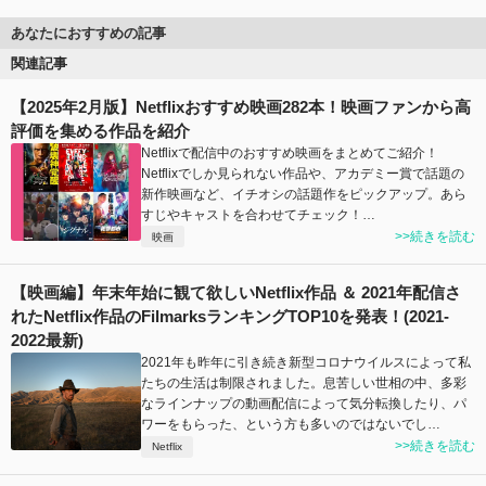
あなたにおすすめの記事
関連記事
【2025年2月版】Netflixおすすめ映画282本！映画ファンから高
評価を集める作品を紹介
Netflixで配信中のおすすめ映画をまとめてご紹介！
Netflixでしか見られない作品や、アカデミー賞で話題の
新作映画など、イチオシの話題作をピックアップ。あら
すじやキャストを合わせてチェック！…
>>続きを読む
映画
【映画編】年末年始に観て欲しいNetflix作品 ＆ 2021年配信さ
れたNetflix作品のFilmarksランキングTOP10を発表！(2021-
2022最新)
2021年も昨年に引き続き新型コロナウイルスによって私
たちの生活は制限されました。息苦しい世相の中、多彩
なラインナップの動画配信によって気分転換したり、パ
ワーをもらった、という方も多いのではないでし…
>>続きを読む
Netflix