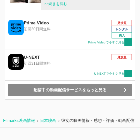
っかけに先の見えない逃避行を始める──
>>続きを読む
Prime Video
見放題
初回30日間無料
レンタル
購入
Prime Videoで今すぐ見る
U-NEXT
見放題
初回31日間無料
U-NEXTで今すぐ見る
配信中の動画配信サービスをもっと見る
Filmarks映画情報
日本映画
彼女の映画情報・感想・評価・動画配信