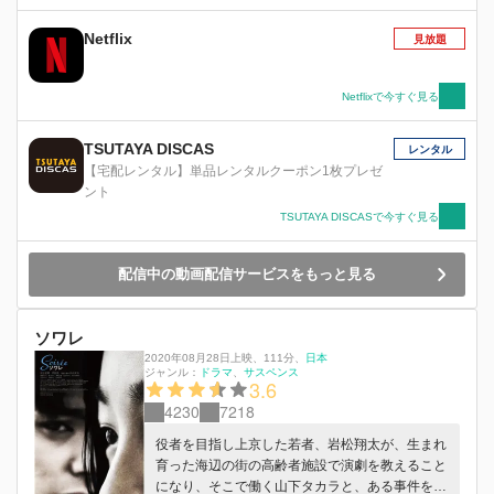
茶な命令に振り回されることに。 そんな時、数
年前に突然引っ越していった幼馴染・小田切梓
Netflix
見放題
（おだぎりあずさ）が帰ってきた。人気モデルと
して活躍し、遠い存在だと思っていた梓が、昔と
変わらず自分を守ってくれる姿に初は自然と魅か
Netflixで今すぐ見る
れていく。亮輝に邪魔をされながらも、初と梓は
付き合うことに。幸福感に溶けてゆく初だった
TSUTAYA DISCAS
レンタル
が、実は梓にはある目的があった―。 さらに、
【宅配レンタル】単品レンタルクーポン1枚プレゼ
兄・凌の秘密を知ってしまう。今まで通りではい
ント
られなくなり、戸惑う初。 昔から憧れの存在だ
TSUTAYA DISCASで今すぐ見る
った梓。口は悪いが傷ついた初を励ましてくれる
亮輝。幼い頃からいつも自分を守ってくれる凌。
そんな３人の男性との恋に揺れ動く初の運命
配信中の動画配信サービスをもっと見る
は…。
ソワレ
2020年08月28日上映
、
111分
、
日本
ジャンル：
ドラマ
サスペンス
3.6
4230
7218
役者を目指し上京した若者、岩松翔太が、生まれ
育った海辺の街の高齢者施設で演劇を教えること
になり、そこで働く山下タカラと、ある事件をき