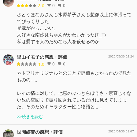
0
0
3.0
さとうほなみさんも水原希子さんも想像以上に体張って
てびっくりした
兄嫁がかっこいい。
大好きな南沙良ちゃんがかわいかった(T_T)
私は愛する人のためなら人を殺せるのか
里山イモ子の感想・評価
2026/05/30 02:24
0
0
1.0
ネトフリオリジナルとのことで評価もよかったので観た
ものの…。
レイの情に対して、七恵のぶっきらぼうさ・素直じゃな
い故の空回りで振り回されているだけに見えてしまっ
た。そのためキャラクター性も物語とし…
>>続きを読む
世間縛苦の感想・評価
2026/04/30 01:07