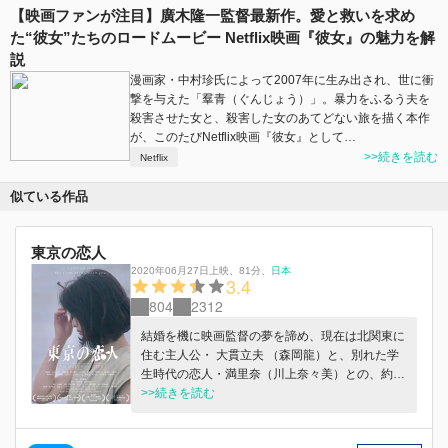
【映画ファンが注目】廣木隆一監督最新作。愛と救いを求め
た“彼女”たちのロードムービー Netflix映画『彼女』の魅力を解
説
漫画家・中村珍氏によって2007年に生み出され、世に衝
撃を与えた「羣青（ぐんじょう）」。暴力をふるう夫を
殺害させた女と、殺害した女のあてどない旅を描く本作
が、このたびNetflix映画『彼女』として…
>>続きを読む
Netflix
似ている作品
東京の恋人
2020年06月27日上映
、
81分
、
日本
3.4
804
2312
結婚を機に映画監督の夢を諦め、現在は北関東に
住む主人公・ 大貫立夫 （森岡龍）と、別れた学
生時代の恋人・満里奈（川上奈々美）との、約10
年ぶりの再会をきっかけに、それぞれの青春に決
>>続きを読む
着をつけるかのように深く求め合う、大人の男女
のラブストーリー。