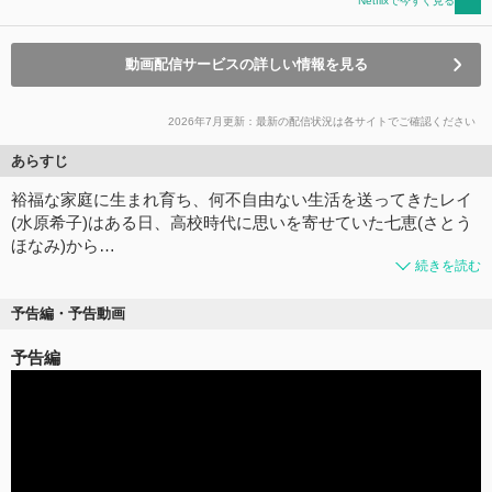
Netflixで今すぐ見る
動画配信サービスの詳しい情報を見る
2026年7月更新：最新の配信状況は各サイトでご確認ください
あらすじ
裕福な家庭に生まれ育ち、何不自由ない生活を送ってきたレイ
(水原希子)はある日、高校時代に思いを寄せていた七恵(さとう
ほなみ)から…
続きを読む
予告編・予告動画
予告編