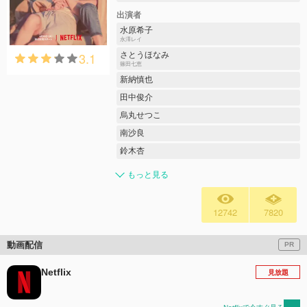
出演者
水原希子
永澤レイ
3.1
さとうほなみ
篠田七恵
新納慎也
田中俊介
烏丸せつこ
南沙良
鈴木杏
もっと見る
12742
7820
動画配信
PR
Netflix
見放題