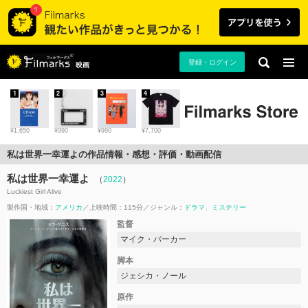
登録・ログイン
映画
1
2
3
4
¥1,650
¥990
¥990
¥7,700
私は世界一幸運よの作品情報・感想・評価・動画配信
私は世界一幸運よ
（
2022
）
Luckiest Girl Alive
製作国・地域：
アメリカ
上映時間：115分
ジャンル：
ドラマ
ミステリー
監督
マイク・バーカー
脚本
ジェシカ・ノール
原作