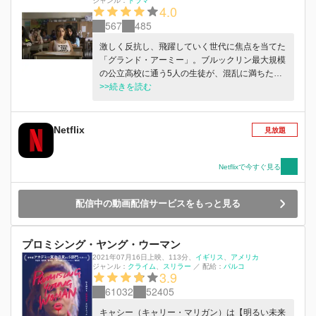
ジャンル：
ドラマ
4.0
567
485
激しく反抗し、飛躍していく世代に焦点を当てた
「グランド・アーミー」。ブルックリン最大規模
の公立高校に通う5人の生徒が、混乱に満ちた現
代社会で成功者として生き残り、羽目を外し、自
>>続きを読む
由を手にし、明るい未来をつかもうともがき成長
していく姿を描きます。
Netflix
見放題
Netflixで今すぐ見る
配信中の動画配信サービスをもっと見る
プロミシング・ヤング・ウーマン
2021年07月16日上映
、
113分
、
イギリス
アメリカ
ジャンル：
クライム
スリラー
／
配給：
パルコ
3.9
61032
52405
キャシー（キャリー・マリガン）は【明るい未来