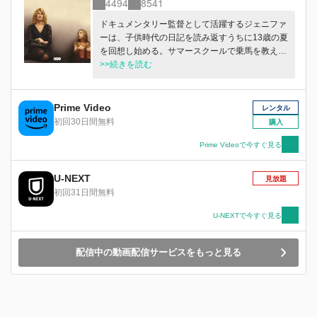
4494
8541
ドキュメンタリー監督として活躍するジェニファ
ーは、子供時代の日記を読み返すうちに13歳の夏
を回想し始める。サマースクールで乗馬を教えて
くれたMRS.Gとランニングコーチ・ビルとの出
>>続きを読む
会いは、彼女にとって美しい記憶のはずだった
が…。
Prime Video
レンタル
初回30日間無料
購入
Prime Videoで今すぐ見る
U-NEXT
見放題
初回31日間無料
U-NEXTで今すぐ見る
配信中の動画配信サービスをもっと見る