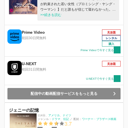
が約束された若い女性（プロミシング・ヤング・
ウーマン）】だと誰もが信じて疑わなかった。あ
る不可解な事件によって不意にその有望な前途を
>>続きを読む
奪われるまでは。平凡な生活を送っているかに見
えるキャシーだったが、実はとてつもなく頭がキ
レて、クレバーで、皆の知らない“もうひとつの
Prime Video
見放題
顔”を持っていた。夜ごと出掛ける彼女の謎の行
初回30日間無料
レンタル
動の、その裏には果たして一体何が――？
購入
Prime Videoで今すぐ見る
U-NEXT
見放題
初回31日間無料
U-NEXTで今すぐ見る
配信中の動画配信サービスをもっと見る
ジェニーの記憶
114分
、
アメリカ
ドイツ
ジャンル：
ドラマ
伝記
／
配給：
ワーナー・ブラザース映画
3.7