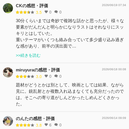
CKの感想・評価
2026/06/19 07:34
0
0
3.5
30分くらいまでは奇妙で複雑な話かと思ったが、様々な
要素がだんだんと明らかになりラストはそれなりにスッ
キリとはしていた。
重いテーマがいくつも絡み合っていて多少盛り込み過ぎ
な感があり、前半の演出面で…
>>続きを読む
miruyuraの感想・評価
2026/06/18 00:08
0
0
3.0
題材がどうとかは別として、映画としては結果、ながら
見に。銃乱射とか複数入れ込まなくても充分だったので
は。そこへの寄り道がしんどかったしめんどくさかっ
た。
のんたの感想・評価
2026/06/14 09:09
6
0
3.8