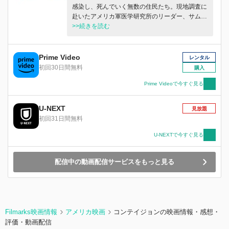
感染し、死んでいく無数の住民たち。現地調査に
赴いたアメリカ軍医学研究所のリーダー、サム・
ダニエルズは軍に警戒態勢を進言するが却下され
>>続きを読む
てしまう。だがその後、同じ症状の患者がカリフ
ォルニアに出現し…。
Prime Video
レンタル
初回30日間無料
購入
Prime Videoで今すぐ見る
U-NEXT
見放題
初回31日間無料
U-NEXTで今すぐ見る
配信中の動画配信サービスをもっと見る
Filmarks映画情報
アメリカ映画
コンテイジョンの映画情報・感想・
評価・動画配信