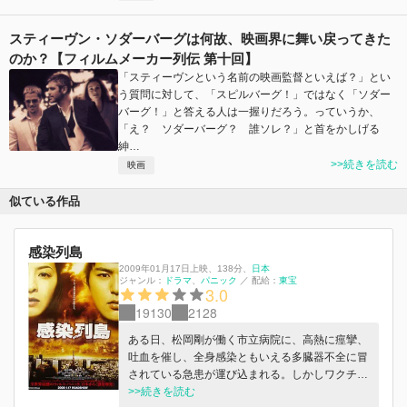
スティーヴン・ソダーバーグは何故、映画界に舞い戻ってきた
のか？【フィルムメーカー列伝 第十回】
「スティーヴンという名前の映画監督といえば？」とい
う質問に対して、「スピルバーグ！」ではなく「ソダー
バーグ！」と答える人は一握りだろう。っていうか、
「え？ ソダーバーグ？ 誰ソレ？」と首をかしげる
紳…
>>続きを読む
映画
似ている作品
感染列島
2009年01月17日上映
、
138分
、
日本
ジャンル：
ドラマ
パニック
／
配給：
東宝
3.0
19130
2128
ある日、松岡剛が働く市立病院に、高熱に痙攣、
吐血を催し、全身感染ともいえる多臓器不全に冒
されている急患が運び込まれる。しかしワクチン
や治療が効果を持たず、患者は死亡。やがて医療
>>続きを読む