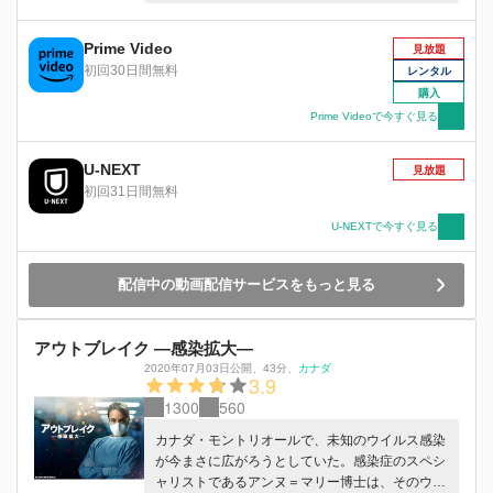
スタッフや入院患者にも感染が発覚し、病院はパ
ニックに陥る…。
Prime Video
見放題
初回30日間無料
レンタル
購入
Prime Videoで今すぐ見る
U-NEXT
見放題
初回31日間無料
U-NEXTで今すぐ見る
配信中の動画配信サービスをもっと見る
アウトブレイク ―感染拡大―
2020年07月03日公開
、
43分
、
カナダ
3.9
1300
560
カナダ・モントリオールで、未知のウイルス感染
が今まさに広がろうとしていた。感染症のスペシ
ャリストであるアンヌ＝マリー博士は、そのウイ