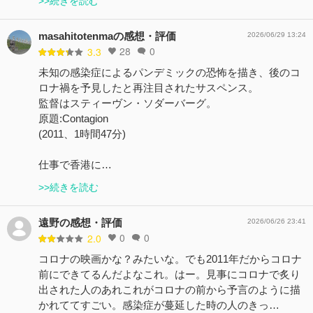
>>続きを読む
masahitotenmaの感想・評価
2026/06/29 13:24
28
0
3.3
未知の感染症によるパンデミックの恐怖を描き、後のコ
ロナ禍を予見したと再注目されたサスペンス。
監督はスティーヴン・ソダーバーグ。
原題:Contagion
(2011、1時間47分)
仕事で香港に…
>>続きを読む
遠野の感想・評価
2026/06/26 23:41
0
0
2.0
コロナの映画かな？みたいな。でも2011年だからコロナ
前にできてるんだよなこれ。はー。見事にコロナで炙り
出された人のあれこれがコロナの前から予言のように描
かれててすごい。感染症が蔓延した時の人のきっ…