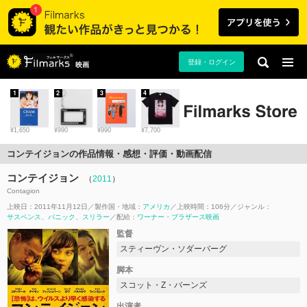
登録・ログイン
映画
1
2
3
4
¥1,650
¥990
¥990
¥7,700
コンテイジョンの作品情報・感想・評価・動画配信
コンテイジョン
（
2011
）
Contagion
上映日：2011年11月12日
製作国・地域：
アメリカ
上映時間：106分
ジャンル：
サスペンス
パニック
スリラー
配給：
ワーナー・ブラザース映画
監督
スティーヴン・ソダーバーグ
脚本
スコット・Z・バーンズ
出演者