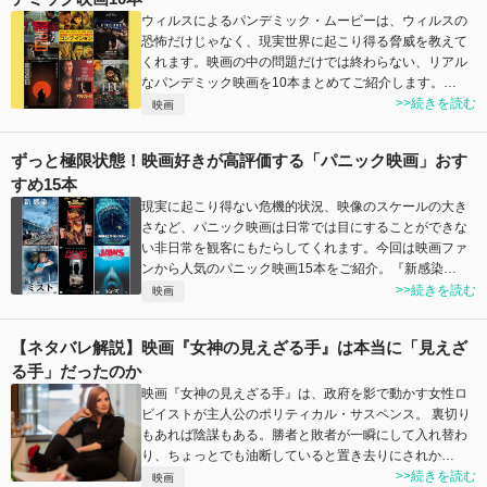
ウィルスによるパンデミック・ムービーは、ウィルスの
恐怖だけじゃなく、現実世界に起こり得る脅威を教えて
くれます。映画の中の問題だけでは終わらない、リアル
なパンデミック映画を10本まとめてご紹介します。…
>>続きを読む
映画
ずっと極限状態！映画好きが高評価する「パニック映画」おす
すめ15本
現実に起こり得ない危機的状況、映像のスケールの大き
さなど、パニック映画は日常では目にすることができな
い非日常を観客にもたらしてくれます。今回は映画ファ
ンから人気のパニック映画15本をご紹介。『新感染…
>>続きを読む
映画
【ネタバレ解説】映画『女神の見えざる手』は本当に「見えざ
る手」だったのか
映画『女神の見えざる手』は、政府を影で動かす女性ロ
ビイストが主人公のポリティカル・サスペンス。 裏切り
もあれば陰謀もある。勝者と敗者が一瞬にして入れ替わ
り、ちょっとでも油断していると置き去りにされか…
>>続きを読む
映画