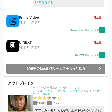
ルスが感染力と致死率が極めて高い新型コロナウ
>>続きを読む
イルスだと気づく。アンヌ＝マリー博士はパンデ
ミックを防ぐ事が出来るだろうか。
Prime Video
見放題
初回30日間無料
Prime Videoで今すぐ見る
U-NEXT
見放題
初回31日間無料
U-NEXTで今すぐ見る
配信中の動画配信サービスをもっと見る
アウトブレイク
1995年04月29日上映
、
128分
、
アメリカ
ジャンル：
ドラマ
アクション
スリラー
／
配給：
ワーナー・
ブラザース映画
3.5
20461
5427
アフリカ・モタバ川流域。正体不明のウイルスに