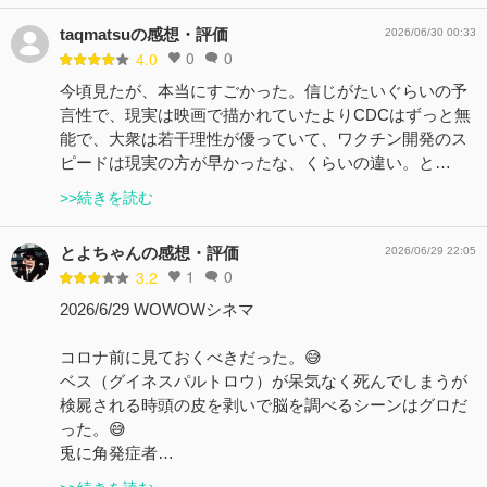
taqmatsuの感想・評価
2026/06/30 00:33
0
0
4.0
今頃見たが、本当にすごかった。信じがたいぐらいの予
言性で、現実は映画で描かれていたよりCDCはずっと無
能で、大衆は若干理性が優っていて、ワクチン開発のス
ピードは現実の方が早かったな、くらいの違い。と…
>>続きを読む
とよちゃんの感想・評価
2026/06/29 22:05
1
0
3.2
2026/6/29 WOWOWシネマ
コロナ前に見ておくべきだった。😅
ベス（グイネスパルトロウ）が呆気なく死んでしまうが
検屍される時頭の皮を剥いで脳を調べるシーンはグロだ
った。😅
兎に角発症者…