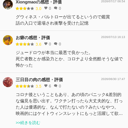
Xiongmaoの感想・評価
2026/07/17 06:54
0
0
3.0
グウィネス・パルトローが出てるというので鑑賞
話の入口で退場され衝撃を受けた記憶
お癖の感想・評価
2026/07/13 16:13
0
0
3.6
ジュードロウが本当に最悪で良かった。
死亡者数とか感染力とか、コロナより全然酷そうな値で
怖かった
三日目の肉の感想・評価
2026/06/30 17:47
6
0
3.5
コロナ後ということもあり、あの頃のパニック&差別的
な偏見を思い出す。ワクチン打ったら大丈夫的な、打っ
た人は優遇的な、なんで打たないの？みたいなやつ。
映画的にはケイトウィンスレットにもっと活躍して欲…
>>続きを読む