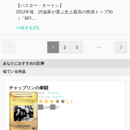
【バスター・キートン】
2012年発、評論家が選ぶ史上最高の映画トップ50
（「BFI…
>>続きを読む
1
2
3
あなたにおすすめの記事
似ている作品
チャップリンの拳闘
31分
、
アメリカ
ジャンル：
コメディ
3.4
248
91