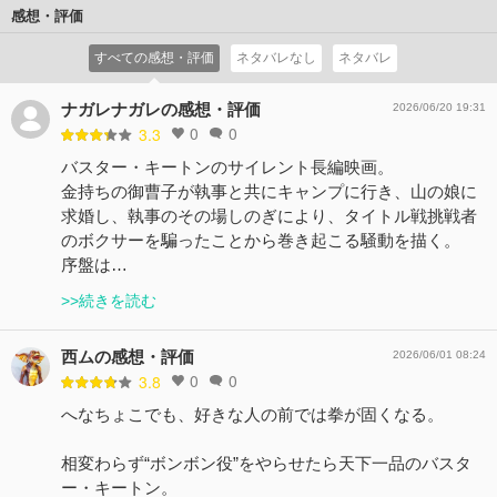
感想・評価
すべての感想・評価
ネタバレなし
ネタバレ
ナガレナガレの感想・評価
2026/06/20 19:31
0
0
3.3
バスター・キートンのサイレント長編映画。
金持ちの御曹子が執事と共にキャンプに行き、山の娘に
求婚し、執事のその場しのぎにより、タイトル戦挑戦者
のボクサーを騙ったことから巻き起こる騒動を描く。
序盤は…
>>続きを読む
西ムの感想・評価
2026/06/01 08:24
0
0
3.8
へなちょこでも、好きな人の前では拳が固くなる。
相変わらず“ボンボン役”をやらせたら天下一品のバスタ
ー・キートン。