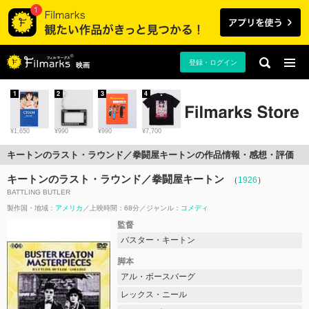
登録・ログイン
映画
1
2
3
4
¥1,650
¥990
¥990
¥7,700
キートンのラスト・ラウンド／拳闘屋キートンの作品情報・感想・評価
キートンのラスト・ラウンド／拳闘屋キートン
（
1926
）
BATTLING BUTLER
製作国・地域：
アメリカ
上映時間：68分
ジャンル：
コメディ
監督
バスター・キートン
脚本
アル・ボースバーグ
レックス・ニール