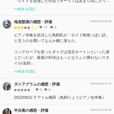
「ロイドを意識した作品でキートンはあまり気に入っ…
>>続きを読む
地底獣国の感想・評価
2026/02/10 06:45
17
0
3.1
ピアノ伴奏を担当した鳥飼氏が「ロイド映画っぽい話」
と言うのを聞いてなんか腑に落ちた。
リングロープを使ったギャグは流石キートンといった感
じだったが、最後の対決はもっとなりふり構わないスタ
イル(金的…
>>続きを読む
ダイアグラムの感想・評価
2025/04/10 01:33
0
0
-
2022/09/12 テアトル梅田（鳥飼りょうピアノ生伴奏）
半兵衛の感想・評価
2025/02/21 09:38