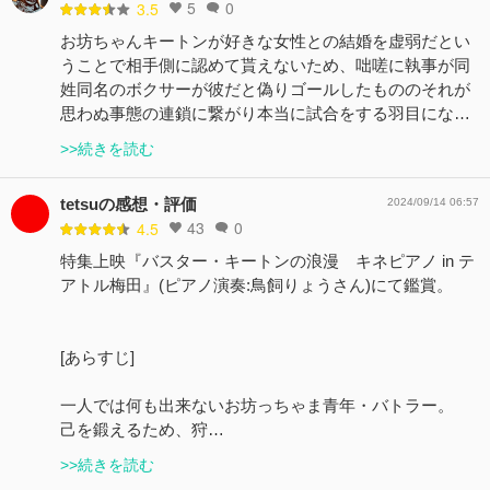
5
0
3.5
お坊ちゃんキートンが好きな女性との結婚を虚弱だとい
うことで相手側に認めて貰えないため、咄嗟に執事が同
姓同名のボクサーが彼だと偽りゴールしたもののそれが
思わぬ事態の連鎖に繋がり本当に試合をする羽目にな…
>>続きを読む
tetsuの感想・評価
2024/09/14 06:57
43
0
4.5
特集上映『バスター・キートンの浪漫 キネピアノ in テ
アトル梅田』(ピアノ演奏:鳥飼りょうさん)にて鑑賞。
[あらすじ]
一人では何も出来ないお坊っちゃま青年・バトラー。
己を鍛えるため、狩…
>>続きを読む