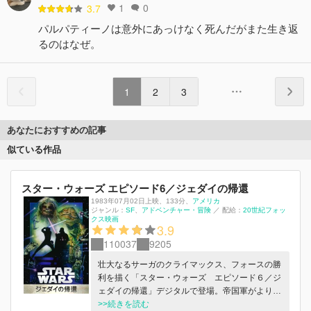
1
0
3.7
パルパティーノは意外にあっけなく死んだがまた生き返
るのはなぜ。
1
2
3
あなたにおすすめの記事
似ている作品
スター・ウォーズ エピソード6／ジェダイの帰還
1983年07月02日上映
、
133分
、
アメリカ
ジャンル：
SF
アドベンチャー・冒険
／
配給：
20世紀フォッ
クス映画
3.9
110037
9205
壮大なるサーガのクライマックス、フォースの勝
利を描く「スター・ウォーズ エピソード６／ジ
ェダイの帰還」デジタルで登場。帝国軍がより強
力な第２デス・スターの建造を進めている中、反
>>続きを読む