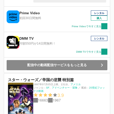
乱軍は総力を結集しデス・スターへ攻撃の準備を
計画していた。一方、ルーク・スカイウォーカー
は、邪悪な皇帝の前でダース・ベイダーとの最後
Prime Video
レンタル
の戦いに挑む。
初回30日間無料
購入
Prime Videoで今すぐ見る
DMM TV
レンタル
月額550円が14日間無料！
DMM TVで今すぐ見る
配信中の動画配信サービスをもっと見る
スター・ウォーズ／帝国の逆襲 特別篇
1997年07月05日上映
、
131分
、
アメリカ
ジャンル：
SF
アドベンチャー・冒険
／
配給：
20世紀フォッ
クス映画
3.9
16663
1967