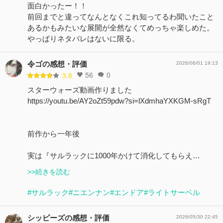
面白かったー！！
前回までと違ってなんとなくこれ知ってるわ聞いたこと
あるかもみたいな展開が全然なくてめっちゃ楽しめた。
やっぱりネタバレはないに限る。
令ゴの感想・評価
2026/06/01 19:13
56
0
3.8
スターウォーズ動画作りました
https://youtu.be/AY2oZt59pdw?si=lXdmhaYXKGM-sRgT
前作から一年後
実は『サルラックに1000年かけて消化してもらえ…
>>続きを読む
#サルラック
#ニエンナン
#エンドア
#ライトサーベル
シッピーズの感想・評価
2026/05/30 22:45