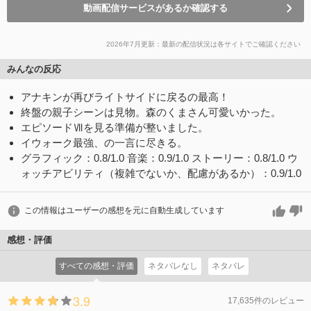
動画配信サービスがあるか確認する
2026年7月更新：最新の配信状況は各サイトでご確認ください
みんなの反応
アナキンが再びライトサイドに戻るの最高！
終盤の親子シーンは見物。森のくまさん可愛いかった。
エピソードⅦを見る準備が整いました。
イウォーク最強、の一言に尽きる。
グラフィック：0.8/1.0 音楽：0.9/1.0 ストーリー：0.8/1.0 ウ
ォッチアビリティ（複雑でないか、配慮があるか）：0.9/1.0
この情報はユーザーの感想を元に自動生成しています
感想・評価
すべての感想・評価
ネタバレなし
ネタバレ
3.9
17,635件のレビュー