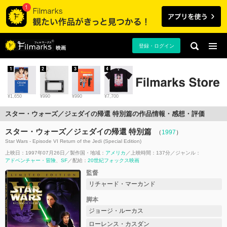
登録・ログイン
映画
1
2
3
4
¥1,650
¥990
¥990
¥7,700
スター・ウォーズ／ジェダイの帰還 特別篇の作品情報・感想・評価
スター・ウォーズ／ジェダイの帰還 特別篇
（
1997
）
Star Wars - Episode VI Return of the Jedi (Special Edition)
上映日：1997年07月26日
製作国・地域：
アメリカ
上映時間：137分
ジャンル：
アドベンチャー・冒険
SF
配給：
20世紀フォックス映画
監督
リチャード・マーカンド
脚本
ジョージ・ルーカス
ローレンス・カスダン