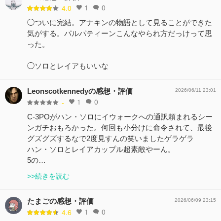
1
0
4.0
◯ついに完結。アナキンの物語として見ることができた
気がする。パルパティーンこんなやられ方だっけって思
った。
◯ソロとレイアもいいな
Leonscotkennedyの感想・評価
2026/06/11 23:01
1
0
-
C-3POがハン・ソロにイウォークへの通訳頼まれるシー
ンガチおもろかった。何回も小分けに命令されて、最後
グズグズするなで2度見すんの笑いましたゲラゲラ
ハン・ソロとレイアカップル超素敵やーん。
5の…
>>続きを読む
たまごの感想・評価
2026/06/09 23:15
1
0
4.6