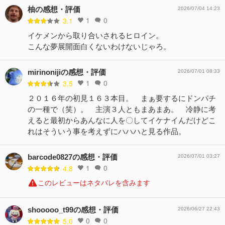
柚の感想・評価
2026/07/04 14:23
1
0
3.1
イケメンから取り合いされるヒロイン。
こんな夢展開面白くないわけないじゃろ。
mirinonijiの感想・評価
2026/07/01 08:33
1
0
3.5
２０１６年の初見１６３本目。 まぁ要するにドンパチ
の一種で（笑）。 主演３人ともまあまあ。 冷静に考
えると最初からあんなに人を〇してイケナイんだけどこ
れはそういう事を考えずにハハハと見る作品。
barcode0827の感想・評価
2026/07/01 03:27
1
0
4.8
このレビューはネタバレを含みます
shooooo_t99の感想・評価
2026/06/27 22:43
0
0
5.0