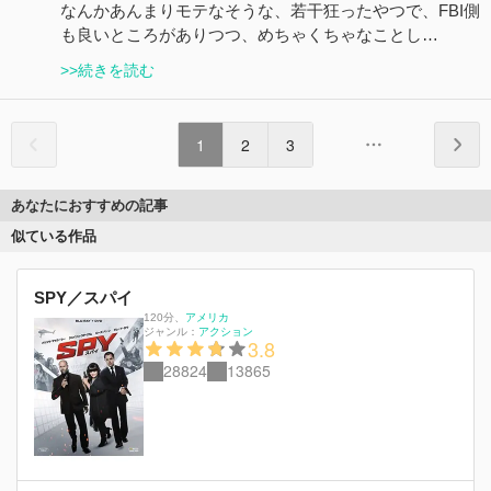
なんかあんまりモテなそうな、若干狂ったやつで、FBI側
も良いところがありつつ、めちゃくちゃなことし…
>>続きを読む
1
2
3
あなたにおすすめの記事
似ている作品
SPY／スパイ
120分
、
アメリカ
ジャンル：
アクション
3.8
28824
13865