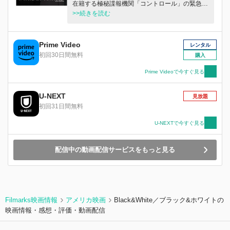
在籍する極秘諜報機関「コントロール」の緊急事
態に、最後にして最強の切り札が、ついにその姿
>>続きを読む
を現す！
Prime Video
レンタル
初回30日間無料
購入
Prime Videoで今すぐ見る
U-NEXT
見放題
初回31日間無料
U-NEXTで今すぐ見る
配信中の動画配信サービスをもっと見る
Filmarks映画情報
アメリカ映画
Black&White／ブラック&ホワイトの
映画情報・感想・評価・動画配信