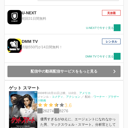
ば良いと思っていたのだが、20人目の男とは結婚
する気になれなかった。
U-NEXT
見放題
初回31日間無料
U-NEXTで今すぐ見る
DMM TV
レンタル
月額550円が14日間無料！
DMM TVで今すぐ見る
配信中の動画配信サービスをもっと見る
ゲット スマート
2008年10月11日上映
、
110分
、
アメリカ
ジャンル：
コメディ
アクション
／
配給：
ワーナー・ブラザー
ス映画
3.6
26274
8276
優秀すぎるがゆえに、エージェントになれなかっ
た男、マックスウェル・スマート。分析官として