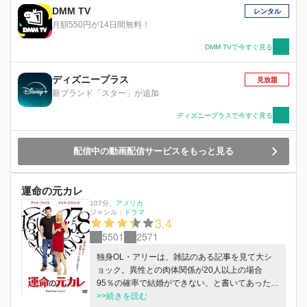
DMM TV
レンタル
月額550円が14日間無料！
DMM TVで今すぐ見る
ディズニープラス
見放題
新ブランド「スター」が追加
ディズニープラスで今すぐ見る
配信中の動画配信サービスをもっと見る
運命の元カレ
107分
、
アメリカ
ジャンル：
ドラマ
3.4
5501
2571
独身OL・アリーは、雑誌のある記事を見て大シ
ョック。異性との肉体関係が20人以上の場合
95％の確率で結婚ができない、と書いてあったの
だ。アリーの経験人数は19人。次の男と結婚すれ
>>続きを読む