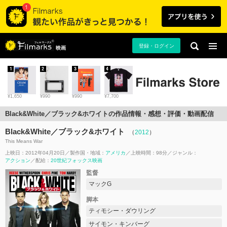
登録・ログイン
映画
1
2
3
4
¥1,650
¥990
¥990
¥7,700
Black&White／ブラック&ホワイトの作品情報・感想・評価・動画配信
Black&White／ブラック&ホワイト
（
2012
）
This Means War
上映日：2012年04月20日
製作国・地域：
アメリカ
上映時間：98分
ジャンル：
アクション
配給：
20世紀フォックス映画
監督
マックG
脚本
ティモシー・ダウリング
サイモン・キンバーグ