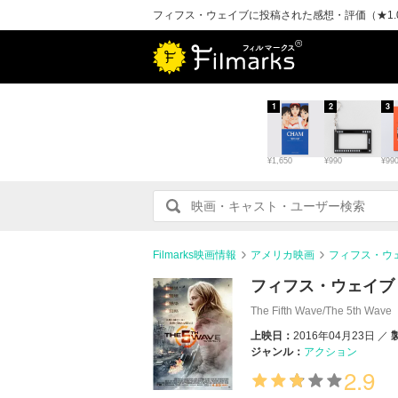
フィフス・ウェイブに投稿された感想・評価（★1.0 -
1
2
3
¥1,650
¥990
¥99
Filmarks映画情報
アメリカ映画
フィフス・ウ
フィフス・ウェイブ
The Fifth Wave/The 5th Wave
上映日：
2016年04月23日
ジャンル：
アクション
2.9