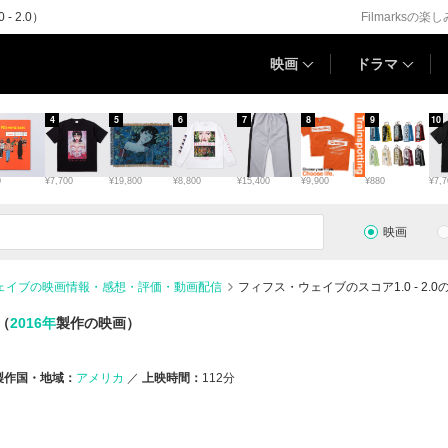
 2.0）
Filmarksの楽
映画
ドラマ
4
5
6
7
8
9
10
0
¥7,700
¥19,800
¥8,800
¥15,400
¥9,900
¥880
¥7,7
映画
ェイブの映画情報・感想・評価・動画配信
フィフス・ウェイブのスコア1.0 - 2.
（
2016年
製作の映画）
製作国・地域：
アメリカ
上映時間：
112分