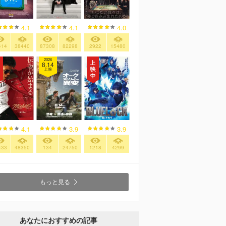
4.1
4.1
4.0
414
38440
87308
82298
2922
15480
2026
8.14
上映
4.1
3.9
3.9
433
48350
134
24750
1218
4299
もっと見る
あなたにおすすめの記事