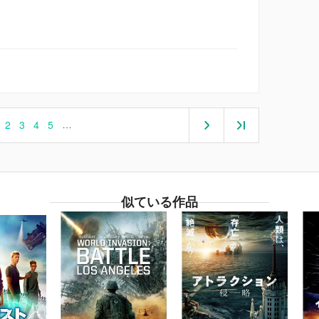
2
3
4
5
…
似ている作品