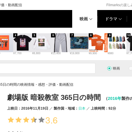
評価・動画配信
Filmarksの楽
映画
ドラマ
4
5
6
7
8
9
10
0
¥7,700
¥8,800
¥15,400
¥19,800
¥9,900
¥880
¥7,7
映画
365日の時間の映画情報・感想・評価・動画配信
劇場版 暗殺教室 365日の時間
（
2016年
製作
上映日：2016年11月19日
製作国・地域：
日本
上映時間：92分
3.6