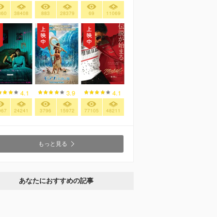
360
38408
883
28379
69
11069
4.1
3.9
4.1
967
24241
3796
15972
77105
48211
もっと見る
あなたにおすすめの記事