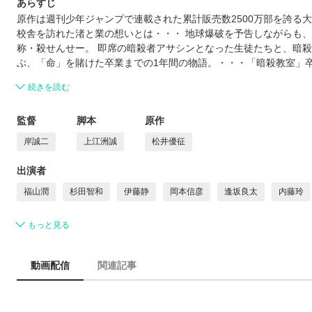
あらすじ
原作は週刊少年ジャンプで連載された累計販売数2500万部を誇る大
校舎を訪れた渚と業の想いとは・・・ 地球爆破を予告しながらも、
称・殺せんせー。 即席の暗殺者アサシンとなった生徒たちと、暗
ぶ、「命」を賭けた卒業までの1年間の物語。・・・「暗殺教室」
続きを読む
監督
脚本
原作
岸誠二
上江洲誠
松井優征
出演者
福山潤
杉田智和
伊藤静
岡本信彦
逢坂良太
内藤玲
もっと見る
動画配信
関連記事