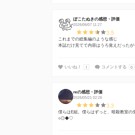
ぽこたぬきの感想・評価
2026/06/07 11:27
3.5
これまでの総集編のような感じ
本誌だけ見てて内容はうろ覚えだったが
1
0
いいね！
コメントする
reの感想・評価
2026/05/21 02:26
3.3
僕らはE組。僕らはずっと、暗殺教室の
○◎◆♡