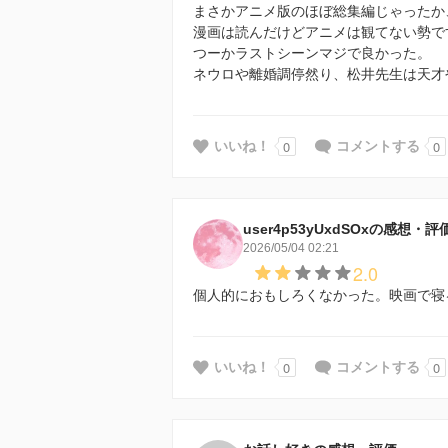
まさかアニメ版のほぼ総集編じゃったか
漫画は読んだけどアニメは観てない勢で
つーかラストシーンマジで良かった。
ネウロや離婚調停然り、松井先生は天才
0
0
いいね！
コメントする
user4p53yUxdSOxの感想・評
2026/05/04 02:21
2.0
個人的におもしろくなかった。映画で寝
0
0
いいね！
コメントする