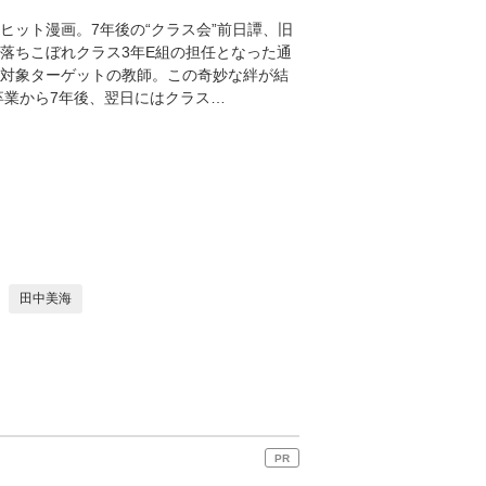
ヒット漫画。7年後の“クラス会”前日譚、旧
落ちこぼれクラス3年E組の担任となった通
殺対象ターゲットの教師。この奇妙な絆が結
卒業から7年後、翌日にはクラス…
田中美海
PR