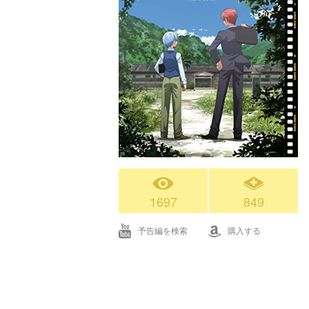
1697
849
予告編を検索
購入する