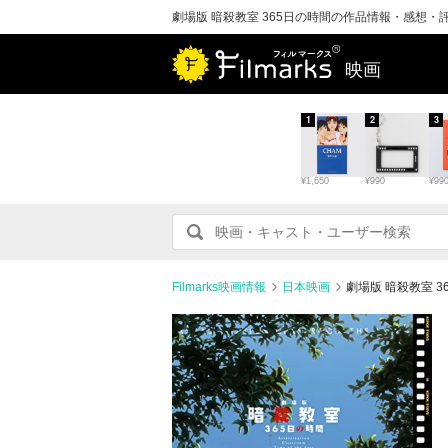
劇場版 暗殺教室 365日の時間の作品情報・感想・
映画
1
2
3
¥1,650
¥990
¥99
Filmarks映画情報
日本映画
劇場版 暗殺教室 