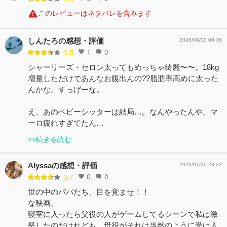
このレビューはネタバレを含みます
しんたろの感想・評価
2026/08/02 08:36
1
0
3.5
シャーリーズ・セロン太ってもめっちゃ綺麗〜〜。18kg
増量しただけであんなお腹出んの??脂肪率高めに太った
んかな。すっげーな。
え、あのベビーシッターは結局…。なんやったんや。マ
ーロ疲れすぎてたん…
>>続きを読む
Alyssaの感想・評価
2026/07/30 23:22
0
0
3.7
世の中のパパたち、目を覚ませ！！
な映画。
寝室に入ったら父役の人がゲームしてるシーンで私は激
怒したのだけれども、母役がそれは当然のように受け入