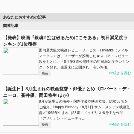
あなたにおすすめの記事
関連記事
【発表】映画『銀魂2 掟は破るためにこそある』初日満足度ラ
ンキング1位獲得
国内最大級の映画レビューサービス・Filmarks（フィル
マークス）は、ユーザーが投稿した★スコア・レビュー
数をもとに、「8月第3週公開映画の初日満足度ランキン
グ」を発表。先週末に公開され、高い評価…
>>続きを読む
映画
【誕生日】8月生まれの映画監督・俳優まとめ《ロバート・デ・
ニーロ、蒼井優、岡田将生 ほか》
8月が誕生日の海外・国内俳優や映画監督、総勢58名を
ご紹介。Happy Birthday！8月1日 サム・メンデス映画監
督／1965年生まれ（53歳）／イギリス出身主な作品：
『アメリカン・ビューティ…
>>続きを読む
映画