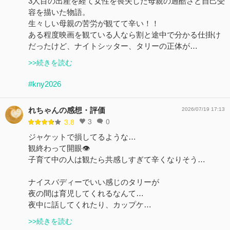
3人目の出産を経て女性を喪失した母親の過酷さと自己受
容を描いた物語。
生々しい母親の苦労が観てて辛い！！
ある程度映画を観ている人なら割と途中で分かる仕掛け
だったけど、ナイトシッター、タリーの正体が…
>>続きを読む
#kny2026
れちゃんの感想・評価
2026/07/19 17:13
3
0
3.8
ジャケットで損してるような…
観終わって開眼👁️
子育て中の人は観たら共感しすぎて辛くなりそう…
ナイスバディーでいい感じのタリーが
夜の間は育児してくれるなんて…
夜中に話してくれたり、カップケ…
>>続きを読む