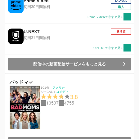
Prime Video
レンタル
初回30日間無料
購入
Prime Videoで今すぐ見る
U-NEXT
見放題
初回31日間無料
U-NEXTで今すぐ見る
配信中の動画配信サービスをもっと見る
バッドママ
101分
、
アメリカ
ジャンル：
コメディ
3.8
10597
4755