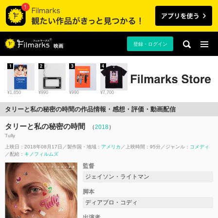
登録・ログイン
映画
1
2
3
4
¥1,650
¥990
¥990
¥7,700
タリーと私の秘密の時間の作品情報・感想・評価・動画配信
タリーと私の秘密の時間
（
2018
）
Tully
上映日：2018年08月17日
製作国・地域：
アメリカ
上映時間：95分
ジャンル：
コメディ
配給：
キノフィルムズ
監督
ジェイソン・ライトマン
脚本
ディアブロ・コディ
出演者