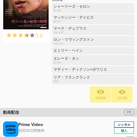
シャーリーズ・セロン
マーロ
マッケンジー・デイビス
タリー
マーク・デュプラス
3.6
クレイグ
ロン・リヴィングストン
ドリュー
エミリー・ヘイン
エレーヌ・タン
エリス
マディー・ディクソン=ポワリエ
リア・フランクランド
サラ
15406
12106
動画配信
PR
Prime Video
レンタル
初回30日間無料
購入