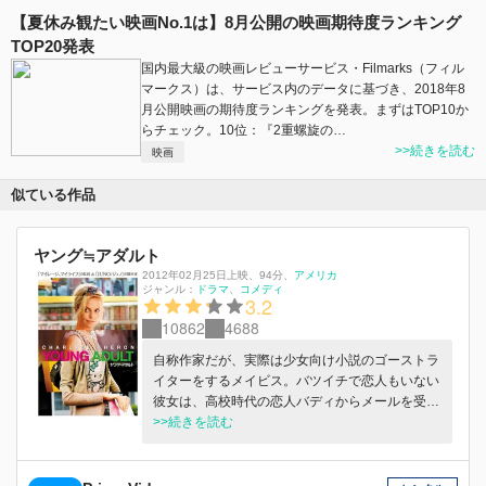
【夏休み観たい映画No.1は】8月公開の映画期待度ランキング
TOP20発表
国内最大級の映画レビューサービス・Filmarks（フィル
マークス）は、サービス内のデータに基づき、2018年8
月公開映画の期待度ランキングを発表。まずはTOP10か
らチェック。10位：『2重螺旋の…
>>続きを読む
映画
似ている作品
ヤング≒アダルト
2012年02月25日上映
、
94分
、
アメリカ
ジャンル：
ドラマ
コメディ
3.2
10862
4688
自称作家だが、実際は少女向け小説のゴーストラ
イターをするメイビス。バツイチで恋人もいない
彼女は、高校時代の恋人バディからメールを受け
取り、久々に故郷に帰る。今もバディの心は自分
>>続きを読む
にあると信じて疑わないメイビスは、彼とよりを
戻そうとするが…。