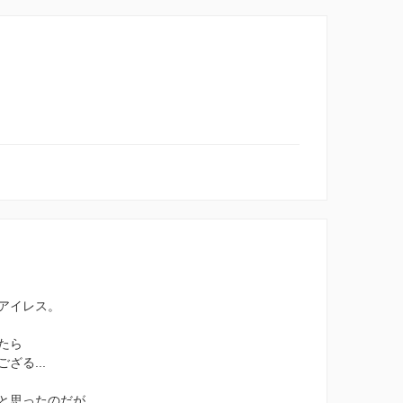
アイレス。
たら
る...
と思ったのだが