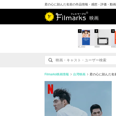
君の心に刻んだ名前の作品情報・感想・評価・動画
映画
1
2
3
¥1,650
¥990
¥99
Filmarks映画情報
台湾映画
君の心に刻んだ名