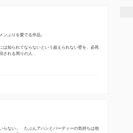
メンぶりを愛でる作品。
には知られてならないという超えられない壁を、必死
回される周りの人…
いらない」 たぶんアハンとバーディーの気持ちは他