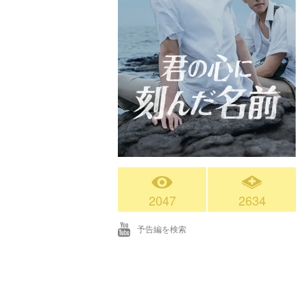
2047
2634
予告編を検索