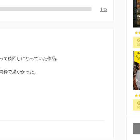
1%
2
20
8.
って後回しになっていた作品。
上
純粋で温かかった。
9