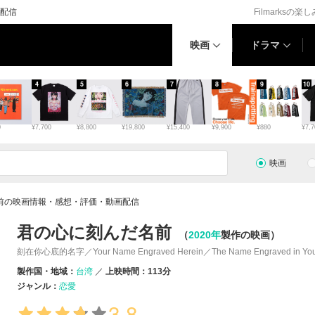
配信
Filmarksの楽
映画
ドラマ
4
5
6
7
8
9
10
0
¥7,700
¥8,800
¥19,800
¥15,400
¥9,900
¥880
¥7,7
映画
前の映画情報・感想・評価・動画配信
君の心に刻んだ名前
（
2020年
製作の映画）
刻在你心底的名字／Your Name Engraved Herein／The Name Engraved in Your
製作国・地域：
台湾
上映時間：113分
ジャンル：
恋愛
3.8