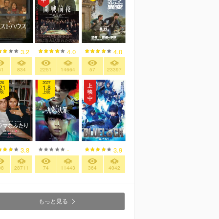
3.2
4.0
4.0
61
834
2251
14664
57
23397
26
2027
21
1.8
映
上映
3.8
-
3.9
08
28711
74
11443
364
4042
もっと見る