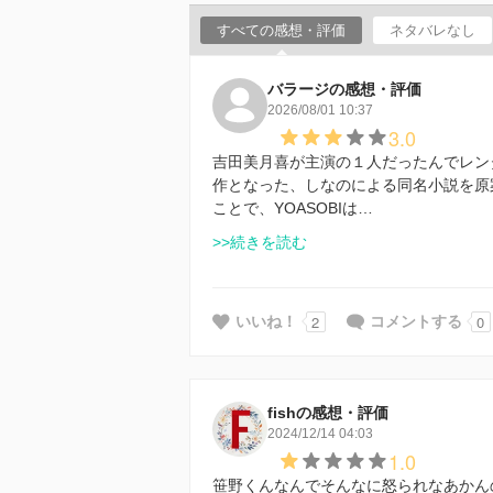
すべての感想・評価
ネタバレなし
バラージの感想・評価
2026/08/01 10:37
3.0
吉田美月喜が主演の１人だったんでレンタ
作となった、しなのによる同名小説を原
ことで、YOASOBIは…
>>続きを読む
2
0
いいね！
コメントする
fishの感想・評価
2024/12/14 04:03
1.0
笹野くんなんでそんなに怒られなあかん