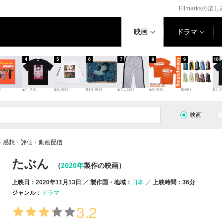
Filmarksの楽
映画
ドラマ
4
5
6
7
8
9
10
0
¥7,700
¥8,800
¥19,800
¥15,400
¥9,900
¥880
¥7,7
映画
・感想・評価・動画配信
たぶん
（
2020年
製作の映画）
上映日：2020年11月13日
製作国・地域：
日本
上映時間：36分
ジャンル：
ドラマ
3.2