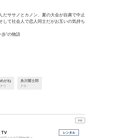
んだササノとカノン、夏の大会が自粛で中止
そして社会人で恋人同士だがお互いの気持ち
一歩”の物語
めがね
糸川耀士郎
ナリ
クロ
PR
 TV
レンタル