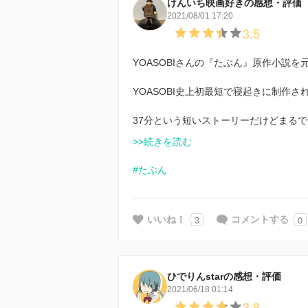
けんいち映画好きの感想・評価
2021/08/01 17:20
3.5
YOASOBIさんの『たぶん』原作小説
YOASOBI史上初最短で寝起きに制作
37分という短いストーリーだけどまるで
>>続きを読む
#たぶん
3
0
いいね！
コメントする
ひでりんstarの感想・評価
2021/06/18 01:14
3.8