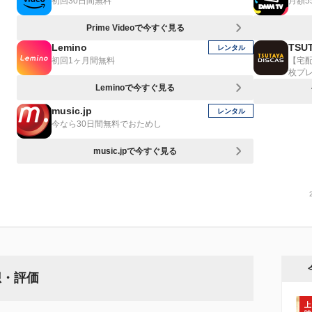
初回30日間無料
月額5
Prime Videoで今すぐ見る
Lemino
TSUT
レンタル
初回1ヶ月間無料
【宅
枚プ
Leminoで今すぐ見る
music.jp
レンタル
今なら30日間無料でおためし
music.jpで今すぐ見る
想・評価