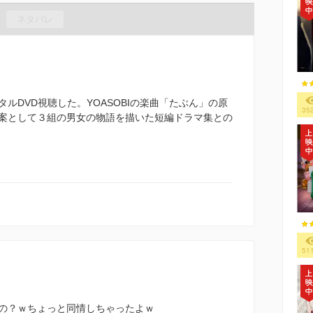
ネタバレ
ルDVD視聴した。YOASOBIの楽曲「たぶん」の原
35
案として３組の男女の物語を描いた短編ドラマ集との
51
の？ｗちょっと同情しちゃったよｗ