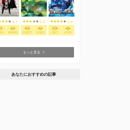
4.1
3.5
3.9
091
82480
216271
12431
587
4133
もっと見る
あなたにおすすめの記事