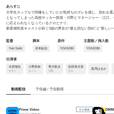
あらすじ
大学生カップルで同棲をしていたが気持ちのズレを感じ、別れを選
となってしまった高校サッカー部員・川野とマネージャー・江口、
に応えられなくなっているクロとナリ。
新星個性派キャストが紡ぐ3組の男女の“最も切ない別れ”と“新しい
監督
脚本
原作
主題歌／挿入歌
Yuki Saito
岸本鮎佳
YOASOBI
YOASOBI
出演者
木原瑠生
小野莉奈
寄川歌太
吉田美月喜
黒澤はるか
ササノ
カノン
川野
江口
動画配信
予告編 / 予告動画
Prime Video
DMM
レンタル