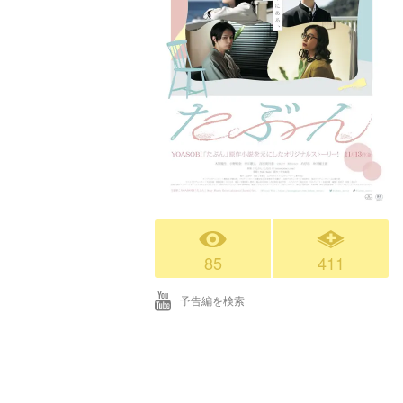
85
411
予告編を検索