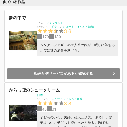
似ている作品
夢の中で
15分
、
フィンランド
ジャンル：
ドラマ
ショートフィルム・短編
3.6
179
130
シングルファザーの主人公の娘が、眠りに落ちる
たびに謎の消失を遂げる。
動画配信サービスがあるか確認する
からっぽのシュークリーム
日本
ジャンル：
ショートフィルム・短編
3.3
45
31
子どものいない夫婦、雄太と歩美。 ある日、歩
美はついに子どもを授かったと雄太に告げる。