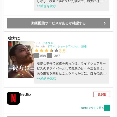
しかし、検査に訪れていた病院で、雄太には子ど
もを授かることのできない障がいがあることが判
>>続きを読む
明する。
動画配信サービスがあるか確認する
彼方に
18分
、
イギリス
ジャンル：
ドラマ
ショートフィルム・短編
3.5
3586
1387
凄惨な事件で家族を失った後、ライドシェアサー
ビスのドライバーとして失意の日々を送る男は、
ある乗客を乗せたことをきっかけに、自らの悲し
みと向き合うことを余儀なくされる。
>>続きを読む
Netflix
見放題
Netflixで今すぐ見る