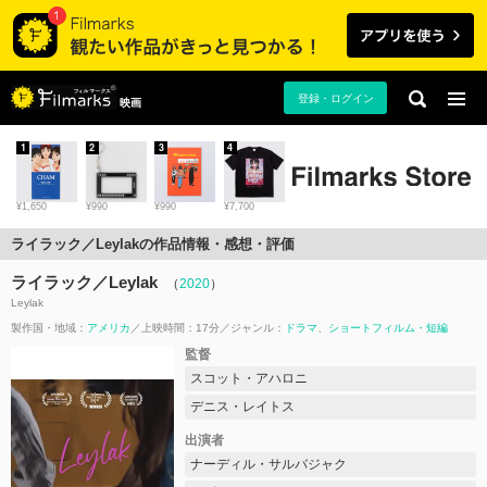
登録・ログイン
映画
1
2
3
4
¥1,650
¥990
¥990
¥7,700
ライラック／Leylakの作品情報・感想・評価
ライラック／Leylak
（
2020
）
Leylak
製作国・地域：
アメリカ
上映時間：17分
ジャンル：
ドラマ
ショートフィルム・短編
監督
スコット・アハロニ
デニス・レイトス
出演者
ナーディル・サルバジャク