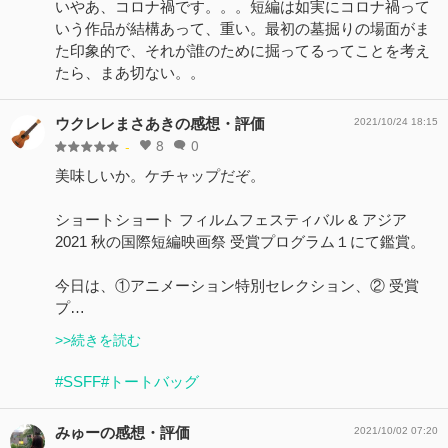
いやあ、コロナ禍です。。。短編は如実にコロナ禍って
いう作品が結構あって、重い。最初の墓掘りの場面がま
た印象的で、それが誰のために掘ってるってことを考え
たら、まあ切ない。。
ウクレレまさあきの感想・評価
2021/10/24 18:15
8
0
-
美味しいか。ケチャップだぞ。
ショートショート フィルムフェスティバル & アジア
2021 秋の国際短編映画祭 受賞プログラム１にて鑑賞。
今日は、①アニメーション特別セレクション、② 受賞
プ…
>>続きを読む
#SSFF
#トートバッグ
みゅーの感想・評価
2021/10/02 07:20