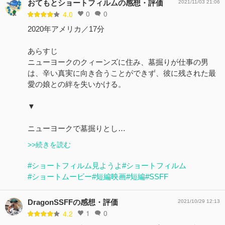
おてもとショートフィルムの感想・評価
2021/11/03 21:06
0
0
4.0
2020年アメリカ／17分
あらすじ
ニューヨークのクィーンズに住み、墓掘りが仕事の男
は、辛い真実に向き合うことができず、彼に残された最
愛の娘との絆を失いかける。
▼
ニューヨークで墓掘りとし…
>>続きを読む
#ショートフィルム見ようよ
#ショートフィルム
#ショートムービー
#短編映画
#短編
#SSFF
DragonSSFFの感想・評価
2021/10/29 12:13
1
0
4.2