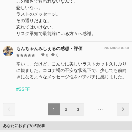
この短さで救われないなんて。
悲しいな…。
ラストのメッセージ。
その通りだよな。
忘れてはいけない。
リスク承知で最前線にいる方々へ感謝。
もんちゃんみしぇるの感想・評価
2021/06/23 03:08
0
0
-
辛い…。だけど、こんなに美しいラストカット久しぶり
に観ました。コロナ禍の不安な状況下で、少しでも前向
きになるようなメッセージ性をバチバチに感じました。
#SSFF
1
2
3
あなたにおすすめの記事