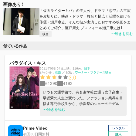
画像あり〉
「仮面ライダーキバ」の主人公、ドラマ『恋空』の主演
を皮切りに、映画・ドラマ・舞台と幅広く活躍を続ける
俳優・瀬戸康史。そんな彼が出演したおすすめ映画をま
とめてご紹介。瀬戸康史 プロフィール瀬戸康史は1…
>>続きを読む
映画
似ている作品
パラダイス・キス
2011年06月04日上映
、
116分
、
日本
ジャンル：
恋愛
／
配給：
ワーナー・ブラザース映画
3.0
61390
4193
いつもの通学路で、有名進学校に通う女子高生・
早坂紫の人生は変わった。ファッション業界を目
指す専門学校生から、学園祭のショーのモデルに
スカウトされたのだ。最初は「受験生にそんなヒ
>>続きを読む
マはない」と突っぱねるが、彼らの情熱に触れ、
親の引いたレールに乗った生き方に疑問を持ち始
めていた紫は、彼らと行動を共にするようにな
Prime Video
レンタル
る……。
初回30日間無料
購入