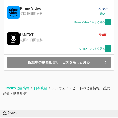
香織のそばにいたいと願い、毎週月曜日、記憶が
リセットされるたびに、香織に会いに行く祐樹。
Prime Video
レンタル
二人は交換日記を始めて、少しずつ距離を縮めて
初回30日間無料
購入
いく。が、そんなある日、香織の過去を知るまゆ
と、転入生の九条が現れて―。
Prime Videoで今すぐ見る
U-NEXT
見放題
初回31日間無料
U-NEXTで今すぐ見る
配信中の動画配信サービスをもっと見る
Filmarks映画情報
日本映画
ランウェイ☆ビートの映画情報・感想・
評価・動画配信
公式SNS