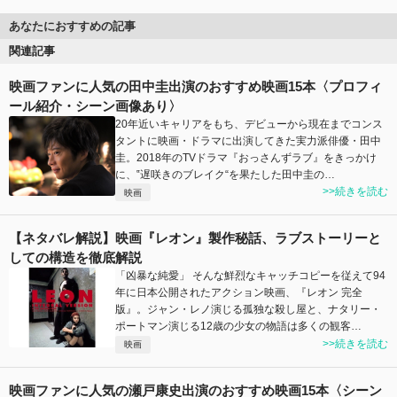
あなたにおすすめの記事
関連記事
映画ファンに人気の田中圭出演のおすすめ映画15本〈プロフィ
ール紹介・シーン画像あり〉
20年近いキャリアをもち、デビューから現在までコンス
タントに映画・ドラマに出演してきた実力派俳優・田中
圭。2018年のTVドラマ『おっさんずラブ』をきっかけ
に、‟遅咲きのブレイク“を果たした田中圭の…
>>続きを読む
映画
【ネタバレ解説】映画『レオン』製作秘話、ラブストーリーと
しての構造を徹底解説
「凶暴な純愛」 そんな鮮烈なキャッチコピーを従えて94
年に日本公開されたアクション映画、『レオン 完全
版』。ジャン・レノ演じる孤独な殺し屋と、ナタリー・
ポートマン演じる12歳の少女の物語は多くの観客…
>>続きを読む
映画
映画ファンに人気の瀬戸康史出演のおすすめ映画15本〈シーン