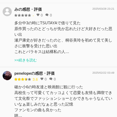
みの感想・評価
2025/03/28 23:21
0
0
-
多分中3の時にTSUTAYAで借りて見た
原作買ったのとどっちが先か忘れたけど大好きだった思
い出
瀬戸康史が好きだったのと、桐谷美玲を初めて見て美し
さに衝撃を受けた思い出
これとパラキスは結構私の人…
>>続きを読む
penelopeの感想・評価
2025/02/22 03:49
0
0
3.6
確か小6の時友達と映画館に観に行った
高校生って可愛くてカッコよくて恋愛も友情も満喫でき
て文化祭でファッションショーとかできちゃうなんてい
いなぁ楽しみだなぁと思った記憶
ファンモンの曲も良かった
聴…