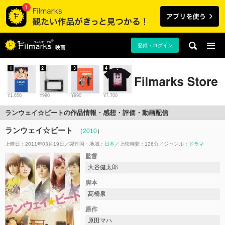
登録・ログイン
映画
1
2
3
4
¥1,650
¥990
¥990
¥7,700
ランウェイ☆ビートの作品情報・感想・評価・動画配信
ランウェイ☆ビート
（
2010
）
上映日：2011年03月19日
製作国・地域：
日本
上映時間：126分
ジャンル：
ドラマ
監督
大谷健太郎
脚本
髙橋泉
原作
原田マハ