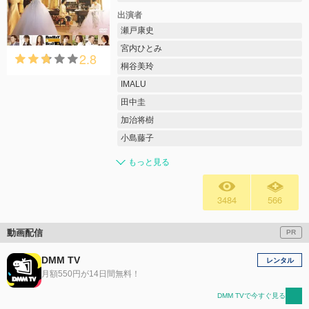
出演者
瀬戸康史
宮内ひとみ
2.8
桐谷美玲
IMALU
田中圭
加治将樹
小島藤子
もっと見る
3484
566
動画配信
PR
DMM TV
レンタル
月額550円が14日間無料！
DMM TVで今すぐ見る