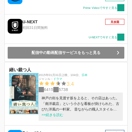
Prime Videoで今すぐ見る
U-NEXT
見放題
初回31日間無料
U-NEXTで今すぐ見る
配信中の動画配信サービスをもっと見る
繕い裁つ人
2015年01月31日上映
、
104分
、
日本
ジャンル：
ドラマ
3.4
6415
5738
神戸の街を見渡す坂を上ると、その店はあった。
「南洋裁店」という小さな看板が掛けられた、古
びた洋風の一軒家。 昔ながらの職人スタイルを
貫く手作り一点ものの店は、日々来客で大賑わ
>>続きを読む
い。 神戸のデパートに勤める藤井は、市江にブ
ランド化の話を持ち掛けるが、まるで“頑固じじ
い”のような彼女は、全く興味を示さない。 祖母