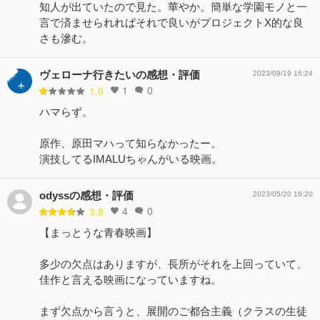
知人が出ていたので見た。華やか。簡単な学園モノと一
言で済ませられればそれで良いがプロジェクトX的な良
さも滲む。
ヴェローナ行きたいの感想・評価
2023/09/19 16:24
1
0
1.0
ハマらず。
原作、原田マハって知らなかったー。
演技してるIMALUちゃんがいる映画。
odyssの感想・評価
2023/05/20 16:20
4
0
3.8
【まっとうな青春映画】
多少の欠点はありますが、長所がそれを上回っていて、
佳作と言える映画になっていますね。
まず欠点から言うと、展開のご都合主義（クラスの生徒