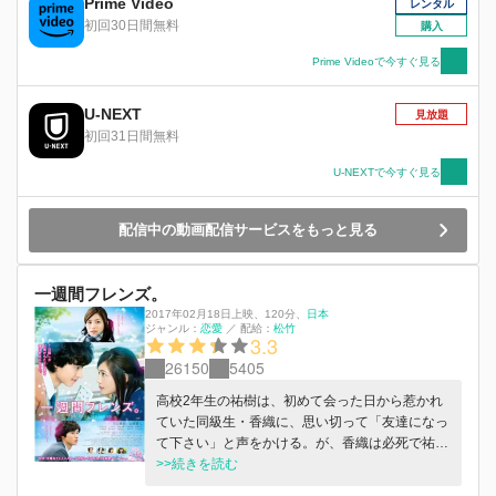
Prime Video
レンタル
で一代目が作った服の仕立て直しとサイズ直し、
初回30日間無料
購入
あとは先代のデザインを流用した新作を少しだ
け、市江はそれで満足だった。 「一生、着続け
Prime Videoで今すぐ見る
られる服を──」 南洋裁店の服は、世界で一着だ
けの一生もの── それが市江の繕い裁つ服が愛さ
U-NEXT
見放題
れる、潔くも清い秘密だった。 だが、自分がデ
初回31日間無料
ザインしたドレスを作りたいはずだという藤井の
言葉に、生まれて初めて市江の心は揺れ動く
U-NEXTで今すぐ見る
──。
配信中の動画配信サービスをもっと見る
一週間フレンズ。
2017年02月18日上映
、
120分
、
日本
ジャンル：
恋愛
／
配給：
松竹
3.3
26150
5405
高校2年生の祐樹は、初めて会った日から惹かれ
ていた同級生・香織に、思い切って「友達になっ
て下さい」と声をかける。が、香織は必死で祐樹
を拒む。実は彼女には“友達のことを一週間で忘
>>続きを読む
れてしまう”という記憶障害があった。それでも