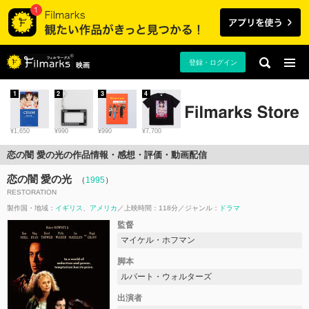
登録・ログイン
映画
1
2
3
4
¥1,650
¥990
¥990
¥7,700
恋の闇 愛の光の作品情報・感想・評価・動画配信
恋の闇 愛の光
（
1995
）
RESTORATION
製作国・地域：
イギリス
アメリカ
上映時間：118分
ジャンル：
ドラマ
監督
マイケル・ホフマン
脚本
ルパート・ウォルターズ
出演者