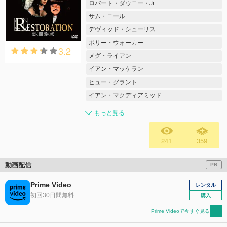
ロバート・ダウニー・Jr
サム・ニール
デヴィッド・シューリス
ポリー・ウォーカー
3.2
メグ・ライアン
イアン・マッケラン
ヒュー・グラント
イアン・マクディアミッド
もっと見る
241
359
動画配信
PR
Prime Video
レンタル
初回30日間無料
購入
Prime Videoで今すぐ見る