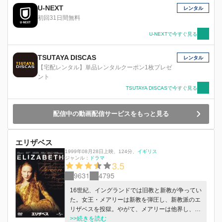
U-NEXT
レンタル
初回31日間無料
U-NEXTで今すぐ見る
TSUTAYA DISCAS
レンタル
【宅配レンタル】単品レンタルクーポン1枚プレゼ
ント
TSUTAYA DISCASで今すぐ見る
配信中の動画配信サービスをもっと見る
エリザベス
1999年08月28日上映
、
124分
、
イギリス
ジャンル：
ドラマ
3.5
9631
4795
16世紀、イングランドでは旧教と新教が争ってい
た。女王・メアリーは新教を弾圧し、新教派のエ
リザベスを投獄。やがて、メアリーは他界し、エ
リザベスが女王に。彼女は、国を新教に統一する
>>続きを読む