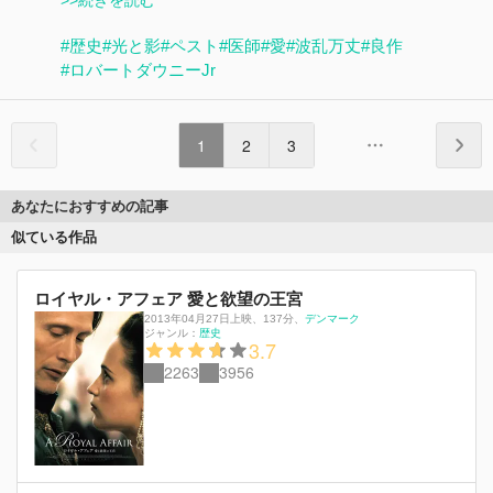
>>続きを読む
#歴史
#光と影
#ペスト
#医師
#愛
#波乱万丈
#良作
#ロバートダウニーJr
1
2
3
あなたにおすすめの記事
似ている作品
ロイヤル・アフェア 愛と欲望の王宮
2013年04月27日上映
、
137分
、
デンマーク
ジャンル：
歴史
3.7
2263
3956