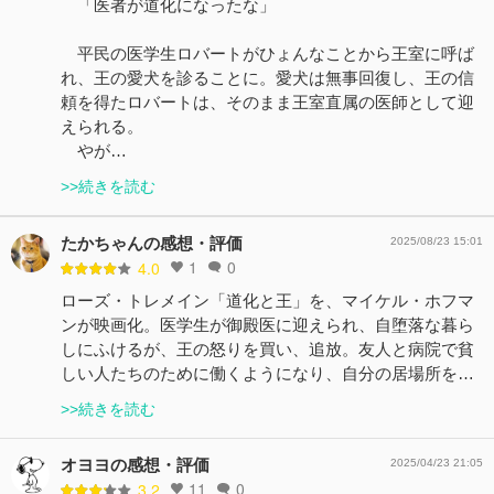
「医者が道化になったな」
平民の医学生ロバートがひょんなことから王室に呼ば
れ、王の愛犬を診ることに。愛犬は無事回復し、王の信
頼を得たロバートは、そのまま王室直属の医師として迎
えられる。
やが…
>>続きを読む
たかちゃんの感想・評価
2025/08/23 15:01
1
0
4.0
ローズ・トレメイン「道化と王」を、マイケル・ホフマ
ンが映画化。医学生が御殿医に迎えられ、自堕落な暮ら
しにふけるが、王の怒りを買い、追放。友人と病院で貧
しい人たちのために働くようになり、自分の居場所を…
>>続きを読む
オヨヨの感想・評価
2025/04/23 21:05
11
0
3.2