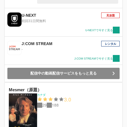
ことを決定するが、これに怒ったローマ法王は刺
客を差し向ける。
U-NEXT
見放題
初回31日間無料
U-NEXTで今すぐ見る
J:COM STREAM
レンタル
-
J:COM STREAMで今すぐ見る
配信中の動画配信サービスをもっと見る
Mesmer（原題）
カナダ
3.0
29
188