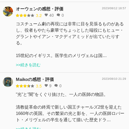
オーウェンの感想・評価
2023/08/12 18:57
40
0
3.2
コスチューム劇の再現には非常に目を見張るものがある
し、役者もやたら豪華でちょっとした端役にもヒュー・
グラントやイアン・マクディアミッドが出ていたりす
る。
15世紀のイギリス。医学生のメリヴェルは国…
>>続きを読む
Maikoの感想・評価
2023/08/10 21:29
9
0
3.5
"光"と"闇"をくぐり抜けた、一人の医師の物語。
清教徒革命の終焉で新しい国王チャールズ2世を迎えた
1660年の英国。その繁栄の光と影を、一人の医師ロバー
ト・メリヴェルの半生を通して描いた歴史ドラ…