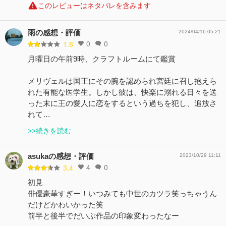
このレビューはネタバレを含みます
雨の感想・評価
2024/04/16 05:21
0
0
1.8
月曜日の午前9時、クラフトルームにて鑑賞
メリヴェルは国王にその腕を認められ宮廷に召し抱えら
れた有能な医学生。しかし彼は、快楽に溺れる日々を送
った末に王の愛人に恋をするという過ちを犯し、追放さ
れて…
>>続きを読む
asukaの感想・評価
2023/10/29 11:11
4
0
3.4
初見
俳優豪華すぎー！いつみても中世のカツラ笑っちゃうん
だけどかわいかった笑
前半と後半でだいぶ作品の印象変わったなー