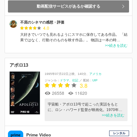
動画配信サービスがあるか確認する
不屈のシネマの感想・評価
4.0
大好きでいつでも見れるようにスマホに保存してある作品。 「結
果ではなく、行動そのものを映す作品」。 物語は一本の時…
>>続きを読む
アポロ13
1995年07月22日上映
140分
アメリカ
ジャンル：
ドラマ
伝記
／
配給：
UIP
3.8
26558
11620
宇宙船・アポロ13号で起こった実話をもと
に、ロン・ハワード監督が映画化。1970年…
>>続きを読む
レンタル
Prime Video