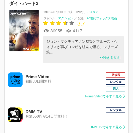
ダイ・ハード3
1995年07月01日上映
128分
アメリカ
ジャンル：
アクション
／
配給：
20世紀フォックス映画
3.7
36955
4117
ジョン・マクティアナン監督とブルース・ウ
ィリスが再びコンビを組んで贈る、シリーズ
第…
>>続きを読む
見放題
Prime Video
初回30日間無料
レンタル
購入
Prime Videoで今すぐ見る
レンタル
DMM TV
月額550円が14日間無料！
DMM TVで今すぐ見る