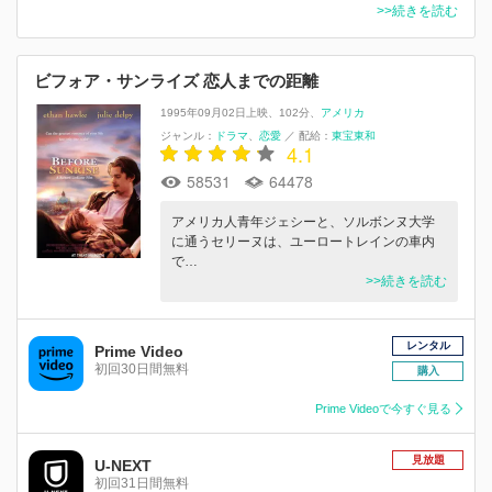
>>続きを読む
ビフォア・サンライズ 恋人までの距離
1995年09月02日上映
102分
アメリカ
ジャンル：
ドラマ
恋愛
／
配給：
東宝東和
4.1
58531
64478
アメリカ人青年ジェシーと、ソルボンヌ大学
に通うセリーヌは、ユーロートレインの車内
で…
>>続きを読む
レンタル
Prime Video
初回30日間無料
購入
Prime Videoで今すぐ見る
見放題
U-NEXT
初回31日間無料