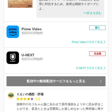
罪に対抗するため、政府は精鋭サイボーグに
よ…
>>続きを読む
購入
Prime Video
初回30日間無料
Prime Videoで今すぐ見る
見放題
U-NEXT
初回31日間無料
U-NEXTで今すぐ見る
配信中の動画配信サービスをもっと見る
Ｕえいの感想・評価
3.6
放映中のモコちゃん版に合わせて原作漫画をようやく読み切るこ
とができ、昔見たときは雰囲気しか楽しめなかった押井版に再チ