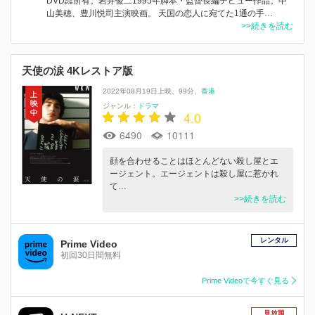
DVD📀所有。岩井俊二1995年脚本・監督長編デビュー作品。中
山美穂、豊川悦司主演映画。 天国の恋人に宛てた1通の手…
>>続きを読む
天使の涙 4Kレストア版
2022年08月19日上映
99分
香港
ジャンル：
ドラマ
4.0
6490
10111
顔を合わせることはほとんどない殺し屋とエ
ージェント。エージェントは殺し屋に惹かれ
て…
>>続きを読む
レンタル
Prime Video
初回30日間無料
Prime Videoで今すぐ見る
見放題