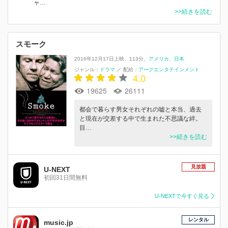
ャ…
>>続きを読む
スモーク
2016年12月17日上映
113分
アメリカ
日本
ジャンル：
ドラマ
／
配給：
アークエンタテインメント
4.0
19625
26111
都会で暮らす男女それぞれの嘘と本当、過去
と現在が交差する中で生まれた不思議な絆。
目…
>>続きを読む
見放題
U-NEXT
初回31日間無料
U-NEXTで今すぐ見る
レンタル
music.jp