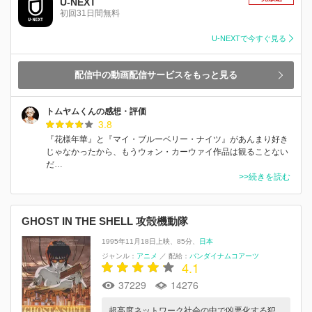
U-NEXT
初回31日間無料
U-NEXTで今すぐ見る
配信中の動画配信サービスをもっと見る
トムヤムくんの感想・評価
3.8
『花様年華』と『マイ・ブルーベリー・ナイツ』があんまり好き
じゃなかったから、もうウォン・カーウァイ作品は観ることない
だ…
>>続きを読む
GHOST IN THE SHELL 攻殻機動隊
1995年11月18日上映
85分
日本
ジャンル：
アニメ
／
配給：
バンダイナムコアーツ
4.1
37229
14276
超高度ネットワーク社会の中で凶悪化する犯