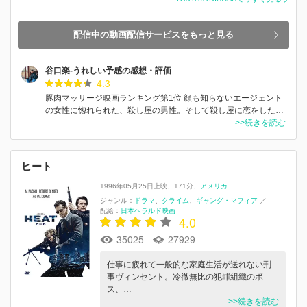
配信中の動画配信サービスをもっと見る
谷口楽-うれしい予感の感想・評価
4.3
豚肉マッサージ映画ランキング第1位 顔も知らないエージェント
の女性に惚れられた、殺し屋の男性。そして殺し屋に恋をした…
>>続きを読む
ヒート
1996年05月25日上映
171分
アメリカ
ジャンル：
ドラマ
クライム
ギャング・マフィア
／
配給：
日本ヘラルド映画
4.0
35025
27929
仕事に疲れて一般的な家庭生活が送れない刑
事ヴィンセント。冷徹無比の犯罪組織のボ
ス、…
>>続きを読む