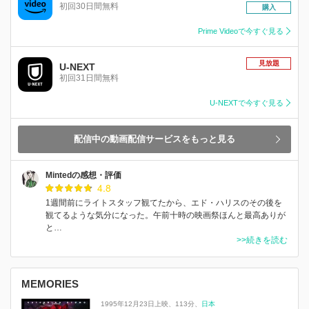
初回30日間無料
購入
Prime Videoで今すぐ見る
見放題
U-NEXT
初回31日間無料
U-NEXTで今すぐ見る
配信中の動画配信サービスをもっと見る
Mintedの感想・評価
4.8
1週間前にライトスタッフ観てたから、エド・ハリスのその後を
観てるような気分になった。午前十時の映画祭ほんと最高ありが
と…
>>続きを読む
MEMORIES
1995年12月23日上映
113分
日本