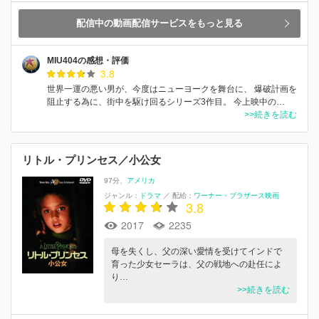
配信中の動画配信サービスをもっと見る
MIU404の感想・評価
3.8
世界一運の悪い男が、今度はニューヨークを舞台に、 爆破計画を
阻止する為に、街中を駆け回るシリーズ3作目。 今上映中の…
>>続きを読む
リトル・プリンセス／小公女
97分
アメリカ
ジャンル：
ドラマ
／
配給：
ワーナー・ブラザース映画
3.8
2017
2235
母を失くし、父の深い愛情を受けてインドで
育った少女セーラは、父の戦地への赴任によ
り…
>>続きを読む