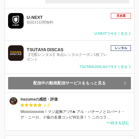
見放題
U-NEXT
初回31日間無料
U-NEXTで今すぐ見る
レンタル
TSUTAYA DISCAS
【宅配レンタル】単品レンタルクーポン1枚プレ
ゼント
TSUTAYA DISCASで今すぐ見る
配信中の動画配信サービスをもっと見る
inazumaの感想・評価
4.8
Woooooooow！マジ超胸アツ‼️🔥 アル・パチーノとロバート・
デ・ニーロ、ド級の名優コンビW主演！！ このコラ…
>>続きを読む