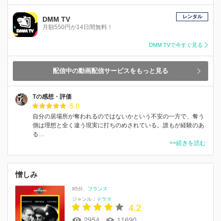
レンタル
DMM TV
月額550円が14日間無料！
DMM TVで今すぐ見る
配信中の動画配信サービスをもっと見る
Tの感想・評価
5.0
自分の居場所が奪われるのではないかという不安の一方で、奪う
側は理想と全く違う現実に打ちのめされている。誰もが経験のあ
る…
>>続きを読む
憎しみ
95分
フランス
ジャンル：
ドラマ
4.2
2954
11690