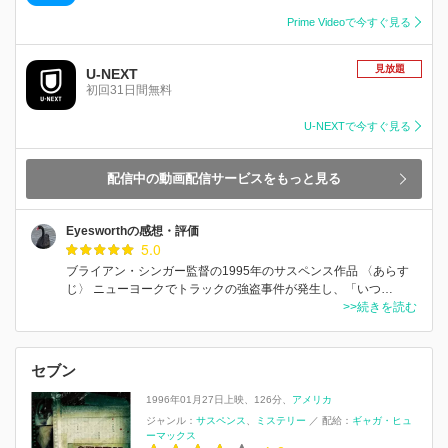
Prime Videoで今すぐ見る
見放題
U-NEXT
初回31日間無料
U-NEXTで今すぐ見る
配信中の動画配信サービスをもっと見る
Eyesworthの感想・評価
5.0
ブライアン・シンガー監督の1995年のサスペンス作品 〈あらす
じ〉 ニューヨークでトラックの強盗事件が発生し、「いつ…
>>続きを読む
セブン
1996年01月27日上映
126分
アメリカ
ジャンル：
サスペンス
ミステリー
／
配給：
ギャガ・ヒュ
ーマックス