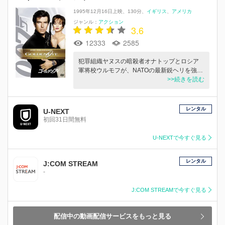
1995年12月16日上映
130分
イギリス
アメリカ
ジャンル：
アクション
3.6
12333
2585
犯罪組織ヤヌスの暗殺者オナトップとロシア
軍将校ウルモフが、NATOの最新鋭ヘリを強…
>>続きを読む
レンタル
U-NEXT
初回31日間無料
U-NEXTで今すぐ見る
レンタル
J:COM STREAM
-
J:COM STREAMで今すぐ見る
配信中の動画配信サービスをもっと見る