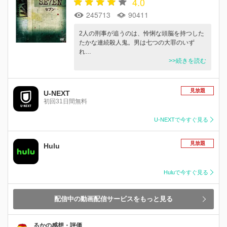
4.0
245713
90411
2人の刑事が追うのは、怜悧な頭脳を持つした
たかな連続殺人鬼。男は七つの大罪のいず
れ…
>>続きを読む
見放題
U-NEXT
初回31日間無料
U-NEXTで今すぐ見る
見放題
Hulu
Huluで今すぐ見る
配信中の動画配信サービスをもっと見る
るかの感想・評価