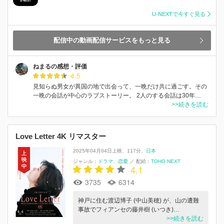
U-NEXTで今すぐ見る
配信中の動画配信サービスをもっと見る
ねまるの感想・評価
4.5
見知らぬ男女が異国の地で出会って、一晩だけ共に過ごす。その
一晩の会話が中心のラブストーリー。 2人のする会話は30年…
>>続きを読む
Love Letter 4K リマスター
2025年04月04日上映
117分
日本
ジャンル：
ドラマ
恋愛
／
配給：
TOHO NEXT
4.1
3735
6314
神戸に住む渡辺博子 (中山美穂) が、山の遭難
事故でフィアンセの藤井樹 (いつき)…
>>続きを読む