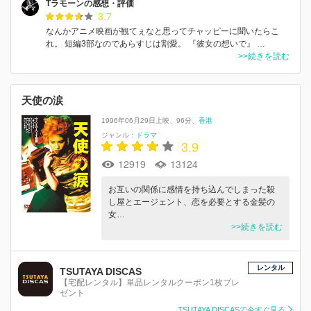
Tラモーンの感想・評価
3.7
なんかアニメ映画が観てぇなと思ってチャッピーに聞いたらこ
れ。 短編3部なのであらすじは割愛。 『彼女の想いで』 …
>>続きを読む
天使の涙
1996年06月29日上映
96分
香港
ジャンル：
ドラマ
3.9
12919
13124
お互いの関係に感情を持ち込んでしまった殺
し屋とエージェント、恋を必要とする金髪の
女…
>>続きを読む
レンタル
TSUTAYA DISCAS
【宅配レンタル】単品レンタルクーポン1枚プレ
ゼント
TSUTAYA DISCASで今すぐ見る