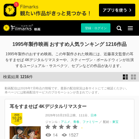
登録・ログイン
映画
1995年製作映画 おすすめ人気ランキング 1216作品
1995年製作のおすすめ映画。この年製作された映画には、近藤喜文監督の耳
をすませば 4Kデジタルリマスターや、スティーヴン・ボールドウィンが出演
するユージュアル・サスペクツ、セブンなどの作品があります。
検索結果
1216
件
動画配信は2026年7月時点の情報です。最新の配信状況は各サイトにてご確認ください。
本ページには動画配信サービスのプロモーションが含まれています。
耳をすませば 4Kデジタルリマスター
2026
2026年10月23日上映
111分
日本
10.23
上映
ジャンル：
アニメ
青春
ファミリー
／
配給：
東宝
-
14
1527