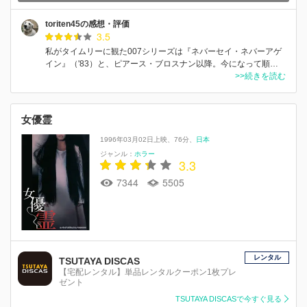
toriten45の感想・評価
3.5
私がタイムリーに観た007シリーズは『ネバーセイ・ネバーアゲ
イン』（'83）と、ピアース・ブロスナン以降。今になって順…
>>続きを読む
女優霊
1996年03月02日上映
76分
日本
ジャンル：
ホラー
3.3
7344
5505
レンタル
TSUTAYA DISCAS
【宅配レンタル】単品レンタルクーポン1枚プレ
ゼント
TSUTAYA DISCASで今すぐ見る