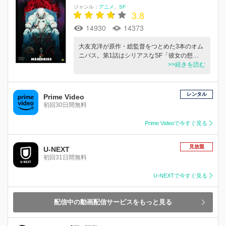
ジャンル：
アニメ
SF
3.8
14930
14373
大友克洋が原作・総監督をつとめた3本のオム
ニバス。第1話はシリアスなSF「彼女の想…
>>続きを読む
レンタル
Prime Video
初回30日間無料
Prime Videoで今すぐ見る
見放題
U-NEXT
初回31日間無料
U-NEXTで今すぐ見る
配信中の動画配信サービスをもっと見る