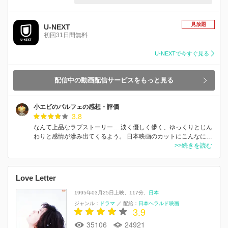
見放題
U-NEXT
初回31日間無料
U-NEXTで今すぐ見る
配信中の動画配信サービスをもっと見る
小エビのパルフェの感想・評価
3.8
なんて上品なラブストーリー… 淡く優しく儚く、ゆっくりとじん
わりと感情が滲み出てくるよう。 日本映画のカットにこんなに…
>>続きを読む
Love Letter
1995年03月25日上映
117分
日本
ジャンル：
ドラマ
／
配給：
日本ヘラルド映画
3.9
35106
24921