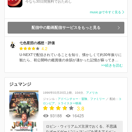
今なら30日間無料でおためし
music.jpで今すぐ見る
配信中の動画配信サービスをもっと見る
七色星団の感想・評価
4.2
U-NEXTで配信されていることを知り、懐かしくて約30年振りに
観たら、初公開時の鑑賞後の余韻が凄かった記憶が蘇ってき…
>>続きを読む
ジュマンジ
1996年03月20日上映
104分
アメリカ
ジャンル：
アドベンチャー・冒険
ファミリー
／
配給：
コ
ロンビア
トライスター映画
3.8
93188
16425
ロビン・ウィリアムズ主演でおくる、不思議
なボードゲーム“ジュマンジ”を巡るアドベン…