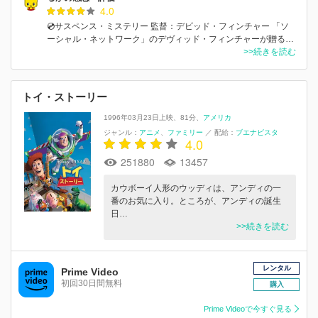
4.0
💿サスペンス・ミステリー 監督：デビッド・フィンチャー 「ソ
ーシャル・ネットワーク」のデヴィッド・フィンチャーが贈る…
>>続きを読む
トイ・ストーリー
1996年03月23日上映
81分
アメリカ
ジャンル：
アニメ
ファミリー
／
配給：
ブエナビスタ
4.0
251880
13457
カウボーイ人形のウッディは、アンディの一
番のお気に入り。ところが、アンディの誕生
日…
>>続きを読む
レンタル
Prime Video
初回30日間無料
購入
Prime Videoで今すぐ見る