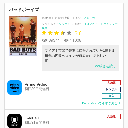
バッドボーイズ
1995年11月18日上映
118分
アメリカ
ジャンル：
アクション
／
配給：
コロンビア トライスター
映画
3.6
39341
11008
マイアミ市警で厳重に保管されていた1億ドル
相当の押収ヘロインが何者かに盗まれた。
事…
>>続きを読む
見放題
Prime Video
初回30日間無料
レンタル
購入
Prime Videoで今すぐ見る
見放題
U-NEXT
初回31日間無料