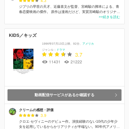
4.3
ジブリの早世の天才、近藤喜文が監督、宮崎駿の脚本による、青
春恋愛映画の傑作。 原作は漫画だけど、実質宮崎駿のオリジナ…
>>続きを読む
KIDS／キッズ
1996年07月13日上映
92分
アメリカ
ジャンル：
ドラマ
3.7
11431
21222
動画配信サービスがあるか確認する
クリームの感想・評価
3.9
クロエ·セヴィニーのデビュー作。演技経験のない10代の少年少
女を起用しているからかリアリティが半端ない。90年代アメリ…